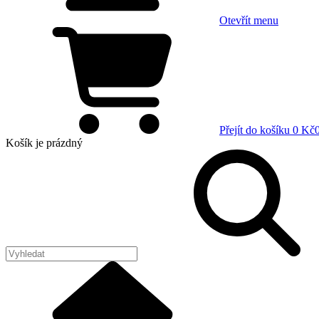
Otevřít menu
Přejít do košíku
0 Kč
Košík
je prázdný