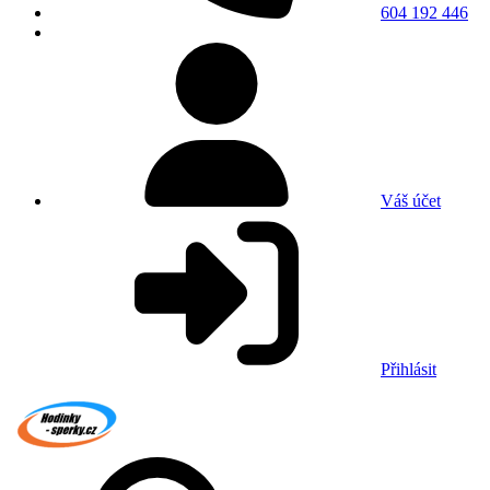
604 192 446
Váš účet
Přihlásit