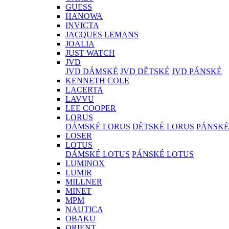
GUESS
HANOWA
INVICTA
JACQUES LEMANS
JOALIA
JUST WATCH
JVD
JVD DÁMSKÉ
JVD DĚTSKÉ
JVD PÁNSKÉ
KENNETH COLE
LACERTA
LAVVU
LEE COOPER
LORUS
DÁMSKÉ LORUS
DĚTSKÉ LORUS
PÁNSKÉ
LOSER
LOTUS
DÁMSKÉ LOTUS
PÁNSKÉ LOTUS
LUMINOX
LUMIR
MILLNER
MINET
MPM
NAUTICA
OBAKU
ORIENT