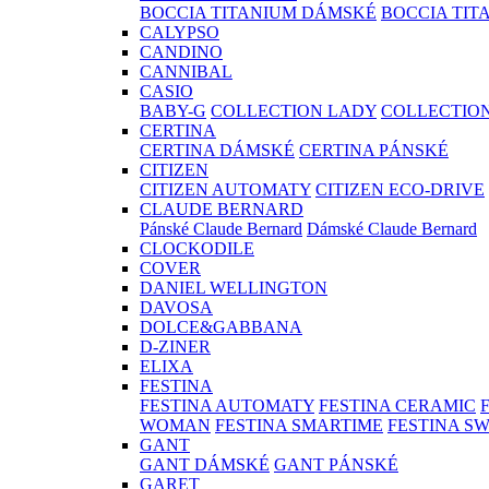
BOCCIA TITANIUM DÁMSKÉ
BOCCIA TIT
CALYPSO
CANDINO
CANNIBAL
CASIO
BABY-G
COLLECTION LADY
COLLECTIO
CERTINA
CERTINA DÁMSKÉ
CERTINA PÁNSKÉ
CITIZEN
CITIZEN AUTOMATY
CITIZEN ECO-DRIVE
CLAUDE BERNARD
Pánské Claude Bernard
Dámské Claude Bernard
CLOCKODILE
COVER
DANIEL WELLINGTON
DAVOSA
DOLCE&GABBANA
D-ZINER
ELIXA
FESTINA
FESTINA AUTOMATY
FESTINA CERAMIC
WOMAN
FESTINA SMARTIME
FESTINA S
GANT
GANT DÁMSKÉ
GANT PÁNSKÉ
GARET