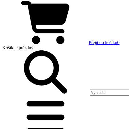
Přejít do košíku
0
Košík
je prázdný