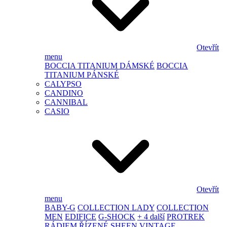
Otevřít
menu
BOCCIA TITANIUM DÁMSKÉ
BOCCIA
TITANIUM PÁNSKÉ
CALYPSO
CANDINO
CANNIBAL
CASIO
Otevřít
menu
BABY-G
COLLECTION LADY
COLLECTION
MEN
EDIFICE
G-SHOCK
+ 4 další
PROTREK
RÁDIEM ŘÍZENÉ
SHEEN
VINTAGE