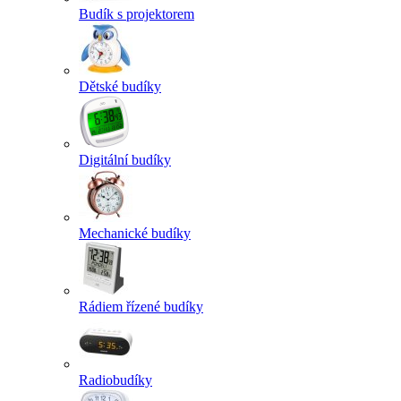
Budík s projektorem
Dětské budíky
Digitální budíky
Mechanické budíky
Rádiem řízené budíky
Radiobudíky