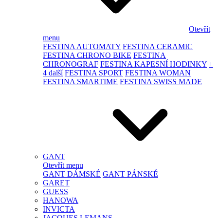
Otevřít
menu
FESTINA AUTOMATY
FESTINA CERAMIC
FESTINA CHRONO BIKE
FESTINA
CHRONOGRAF
FESTINA KAPESNÍ HODINKY
+
4 další
FESTINA SPORT
FESTINA WOMAN
FESTINA SMARTIME
FESTINA SWISS MADE
GANT
Otevřít menu
GANT DÁMSKÉ
GANT PÁNSKÉ
GARET
GUESS
HANOWA
INVICTA
JACQUES LEMANS