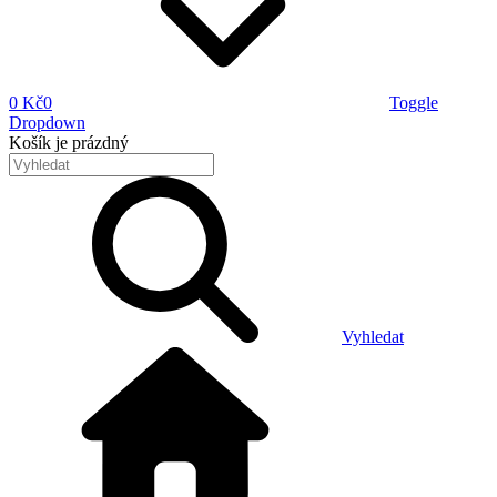
0 Kč
0
Toggle
Dropdown
Košík
je prázdný
Vyhledat