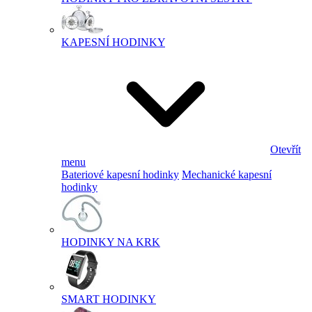
KAPESNÍ HODINKY
Otevřít
menu
Bateriové kapesní hodinky
Mechanické kapesní
hodinky
HODINKY NA KRK
SMART HODINKY