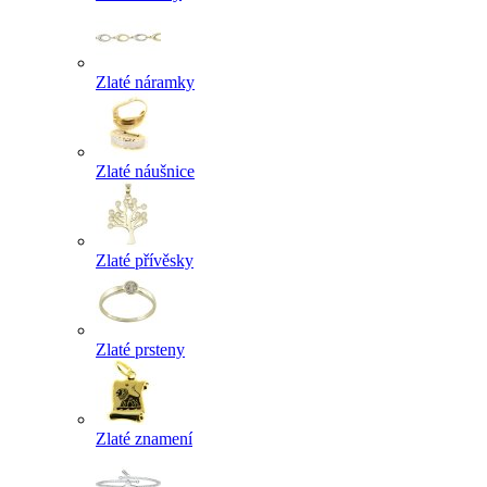
Zlaté náramky
Zlaté náušnice
Zlaté přívěsky
Zlaté prsteny
Zlaté znamení