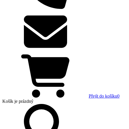
Přejít do košíku
0
Košík
je prázdný