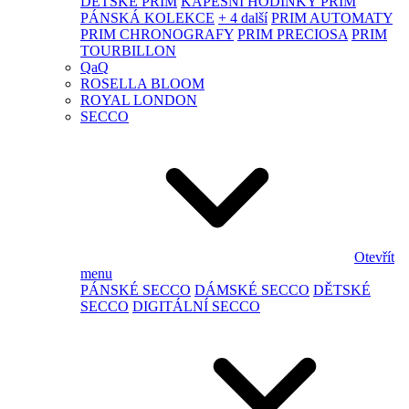
DĚTSKÉ PRIM
KAPESNÍ HODINKY PRIM
PÁNSKÁ KOLEKCE
+ 4 další
PRIM AUTOMATY
PRIM CHRONOGRAFY
PRIM PRECIOSA
PRIM
TOURBILLON
QaQ
ROSELLA BLOOM
ROYAL LONDON
SECCO
Otevřít
menu
PÁNSKÉ SECCO
DÁMSKÉ SECCO
DĚTSKÉ
SECCO
DIGITÁLNÍ SECCO