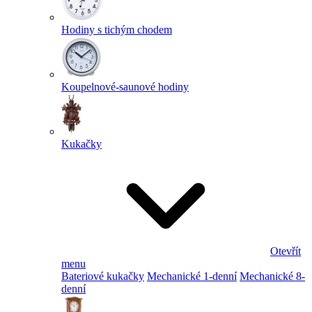
Hodiny s tichým chodem
Koupelnové-saunové hodiny
Kukačky
Otevřít
menu
Bateriové kukačky
Mechanické 1-denní
Mechanické 8-
denní