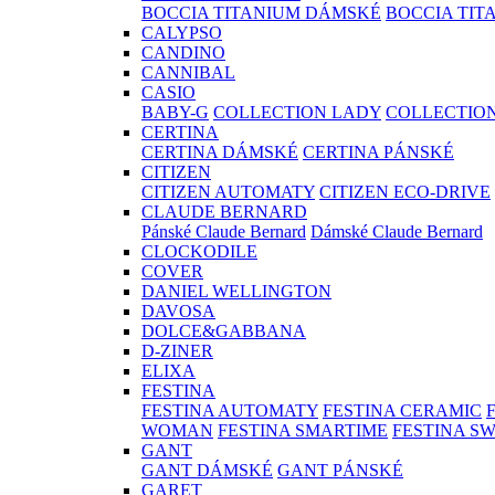
BOCCIA TITANIUM DÁMSKÉ
BOCCIA TIT
CALYPSO
CANDINO
CANNIBAL
CASIO
BABY-G
COLLECTION LADY
COLLECTIO
CERTINA
CERTINA DÁMSKÉ
CERTINA PÁNSKÉ
CITIZEN
CITIZEN AUTOMATY
CITIZEN ECO-DRIVE
CLAUDE BERNARD
Pánské Claude Bernard
Dámské Claude Bernard
CLOCKODILE
COVER
DANIEL WELLINGTON
DAVOSA
DOLCE&GABBANA
D-ZINER
ELIXA
FESTINA
FESTINA AUTOMATY
FESTINA CERAMIC
WOMAN
FESTINA SMARTIME
FESTINA S
GANT
GANT DÁMSKÉ
GANT PÁNSKÉ
GARET