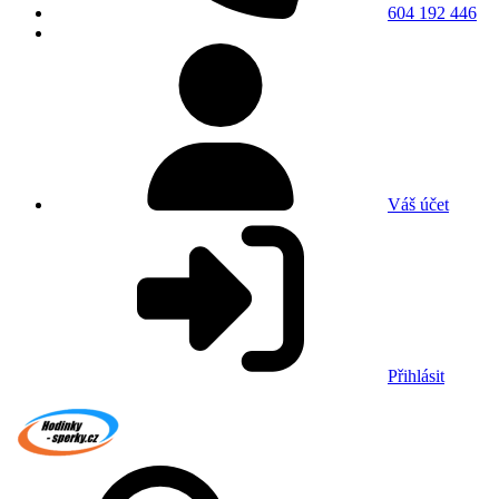
604 192 446
Váš účet
Přihlásit