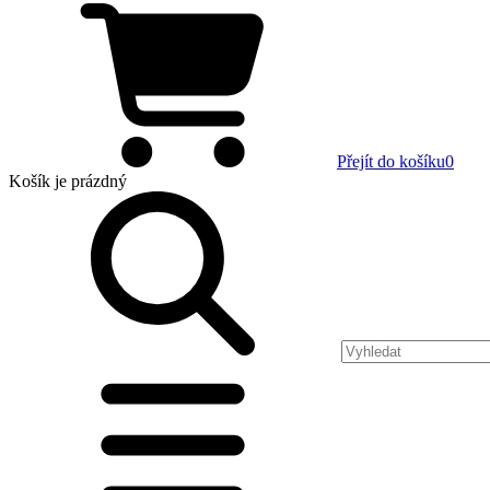
Přejít do košíku
0
Košík
je prázdný