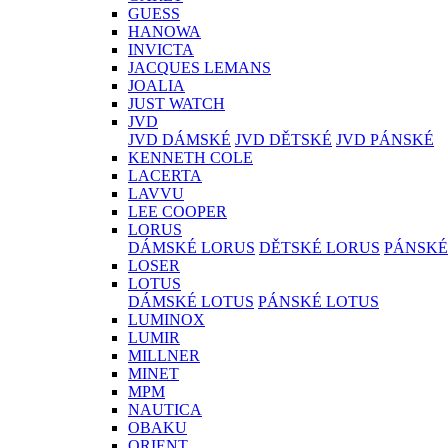
GUESS
HANOWA
INVICTA
JACQUES LEMANS
JOALIA
JUST WATCH
JVD
JVD DÁMSKÉ
JVD DĚTSKÉ
JVD PÁNSKÉ
KENNETH COLE
LACERTA
LAVVU
LEE COOPER
LORUS
DÁMSKÉ LORUS
DĚTSKÉ LORUS
PÁNSKÉ
LOSER
LOTUS
DÁMSKÉ LOTUS
PÁNSKÉ LOTUS
LUMINOX
LUMIR
MILLNER
MINET
MPM
NAUTICA
OBAKU
ORIENT