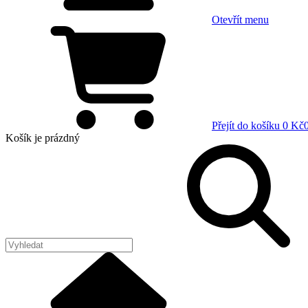
Otevřít menu
Přejít do košíku
0 Kč
Košík
je prázdný