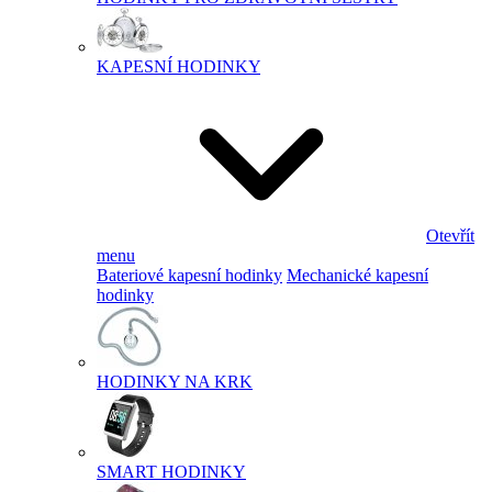
KAPESNÍ HODINKY
Otevřít
menu
Bateriové kapesní hodinky
Mechanické kapesní
hodinky
HODINKY NA KRK
SMART HODINKY