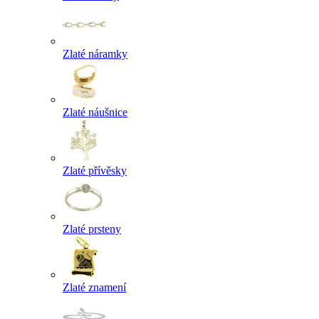
Zlaté náramky
Zlaté náušnice
Zlaté přívěsky
Zlaté prsteny
Zlaté znamení