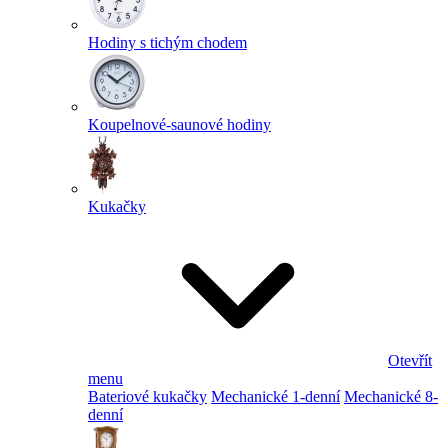
Hodiny s tichým chodem
Koupelnové-saunové hodiny
Kukačky
Otevřít
menu
Bateriové kukačky
Mechanické 1-denní
Mechanické 8-
denní