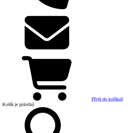
Přejít do košíku
0
Košík
je prázdný