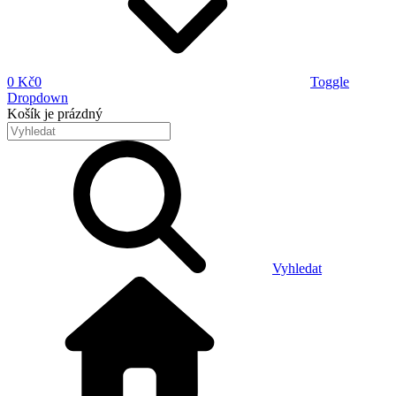
0 Kč
0
Toggle
Dropdown
Košík
je prázdný
Vyhledat