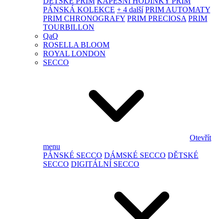
DĚTSKÉ PRIM
KAPESNÍ HODINKY PRIM
PÁNSKÁ KOLEKCE
+ 4 další
PRIM AUTOMATY
PRIM CHRONOGRAFY
PRIM PRECIOSA
PRIM
TOURBILLON
QaQ
ROSELLA BLOOM
ROYAL LONDON
SECCO
Otevřít
menu
PÁNSKÉ SECCO
DÁMSKÉ SECCO
DĚTSKÉ
SECCO
DIGITÁLNÍ SECCO