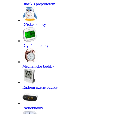
Budík s projektorem
Dětské budíky
Digitální budíky
Mechanické budíky
Rádiem řízené budíky
Radiobudíky