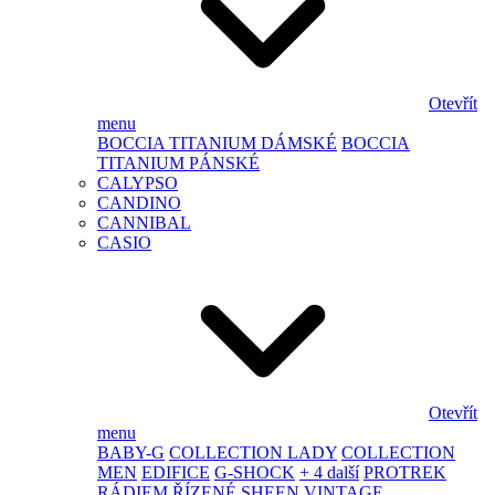
Otevřít
menu
BOCCIA TITANIUM DÁMSKÉ
BOCCIA
TITANIUM PÁNSKÉ
CALYPSO
CANDINO
CANNIBAL
CASIO
Otevřít
menu
BABY-G
COLLECTION LADY
COLLECTION
MEN
EDIFICE
G-SHOCK
+ 4 další
PROTREK
RÁDIEM ŘÍZENÉ
SHEEN
VINTAGE