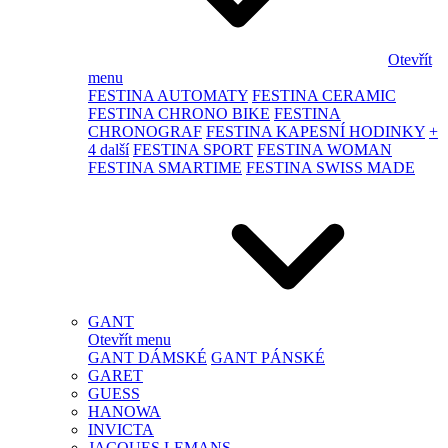
Otevřít
menu
FESTINA AUTOMATY
FESTINA CERAMIC
FESTINA CHRONO BIKE
FESTINA
CHRONOGRAF
FESTINA KAPESNÍ HODINKY
+
4 další
FESTINA SPORT
FESTINA WOMAN
FESTINA SMARTIME
FESTINA SWISS MADE
GANT
Otevřít menu
GANT DÁMSKÉ
GANT PÁNSKÉ
GARET
GUESS
HANOWA
INVICTA
JACQUES LEMANS