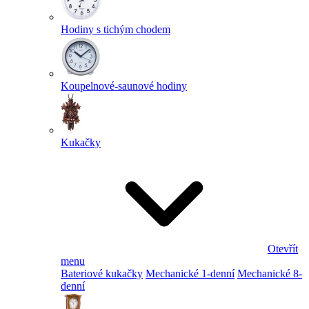
Hodiny s tichým chodem
Koupelnové-saunové hodiny
Kukačky
Otevřít
menu
Bateriové kukačky
Mechanické 1-denní
Mechanické 8-
denní