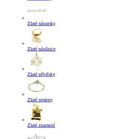
Zlaté náramky
Zlaté náušnice
Zlaté přívěsky
Zlaté prsteny
Zlaté znamení