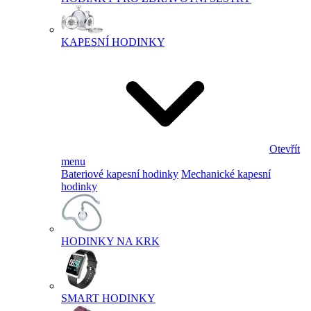
KAPESNÍ HODINKY
Otevřít
menu
Bateriové kapesní hodinky
Mechanické kapesní
hodinky
HODINKY NA KRK
SMART HODINKY