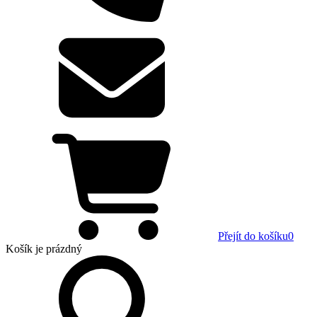
Přejít do košíku
0
Košík
je prázdný