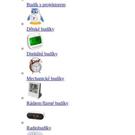
Budík s projektorem
Dětské budíky
Digitální budíky
Mechanické budíky
Rádiem řízené budíky
Radiobudíky