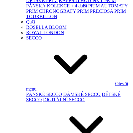
DĚTSKÉ PRIM
KAPESNÍ HODINKY PRIM
PÁNSKÁ KOLEKCE
+ 4 další
PRIM AUTOMATY
PRIM CHRONOGRAFY
PRIM PRECIOSA
PRIM
TOURBILLON
QaQ
ROSELLA BLOOM
ROYAL LONDON
SECCO
Otevřít
menu
PÁNSKÉ SECCO
DÁMSKÉ SECCO
DĚTSKÉ
SECCO
DIGITÁLNÍ SECCO