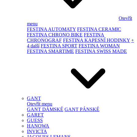
Otevřít
menu
FESTINA AUTOMATY
FESTINA CERAMIC
FESTINA CHRONO BIKE
FESTINA
CHRONOGRAF
FESTINA KAPESNÍ HODINKY
+
4 další
FESTINA SPORT
FESTINA WOMAN
FESTINA SMARTIME
FESTINA SWISS MADE
GANT
Otevřít menu
GANT DÁMSKÉ
GANT PÁNSKÉ
GARET
GUESS
HANOWA
INVICTA
JACQUES LEMANS