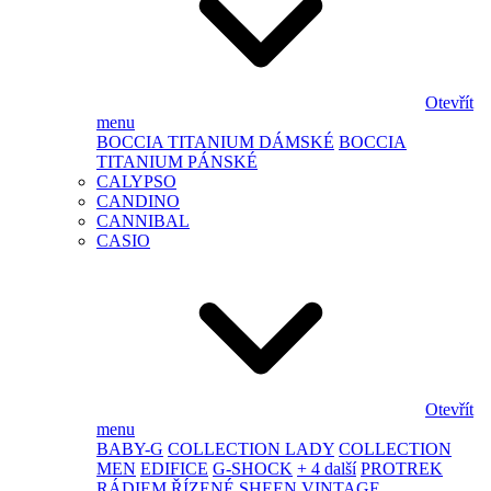
Otevřít
menu
BOCCIA TITANIUM DÁMSKÉ
BOCCIA
TITANIUM PÁNSKÉ
CALYPSO
CANDINO
CANNIBAL
CASIO
Otevřít
menu
BABY-G
COLLECTION LADY
COLLECTION
MEN
EDIFICE
G-SHOCK
+ 4 další
PROTREK
RÁDIEM ŘÍZENÉ
SHEEN
VINTAGE