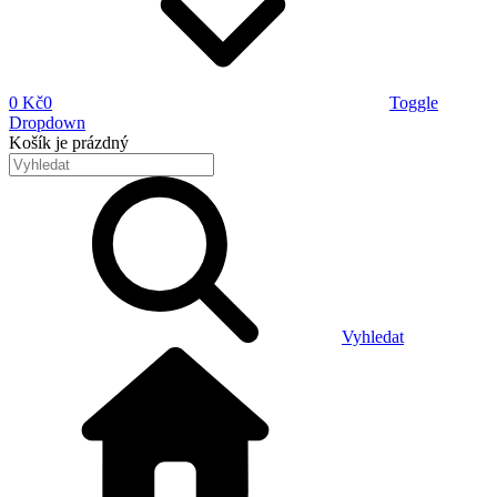
0 Kč
0
Toggle
Dropdown
Košík
je prázdný
Vyhledat