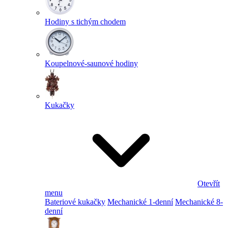
Hodiny s tichým chodem
Koupelnové-saunové hodiny
Kukačky
Otevřít
menu
Bateriové kukačky
Mechanické 1-denní
Mechanické 8-
denní