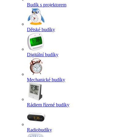
Budík s projektorem
Dětské budíky
Digitální budíky
Mechanické budíky
Rádiem řízené budíky
Radiobudíky