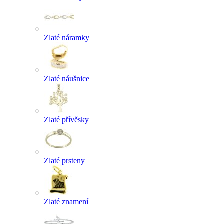
Zlaté náramky
Zlaté náušnice
Zlaté přívěsky
Zlaté prsteny
Zlaté znamení