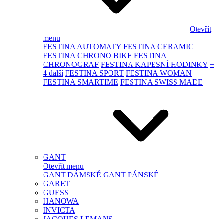
Otevřít
menu
FESTINA AUTOMATY
FESTINA CERAMIC
FESTINA CHRONO BIKE
FESTINA
CHRONOGRAF
FESTINA KAPESNÍ HODINKY
+
4 další
FESTINA SPORT
FESTINA WOMAN
FESTINA SMARTIME
FESTINA SWISS MADE
GANT
Otevřít menu
GANT DÁMSKÉ
GANT PÁNSKÉ
GARET
GUESS
HANOWA
INVICTA
JACQUES LEMANS