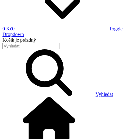
0 Kč
0
Toggle
Dropdown
Košík
je prázdný
Vyhledat