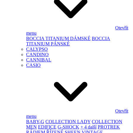
Otevřít
menu
BOCCIA TITANIUM DÁMSKÉ
BOCCIA
TITANIUM PÁNSKÉ
CALYPSO
CANDINO
CANNIBAL
CASIO
Otevřít
menu
BABY-G
COLLECTION LADY
COLLECTION
MEN
EDIFICE
G-SHOCK
+ 4 další
PROTREK
RÁDIEM ŘÍZENÉ
SHEEN
VINTAGE