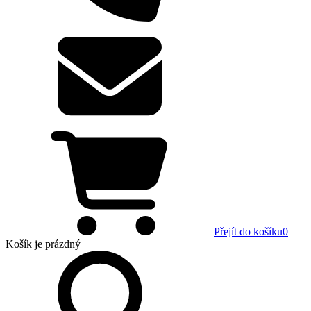
Přejít do košíku
0
Košík
je prázdný