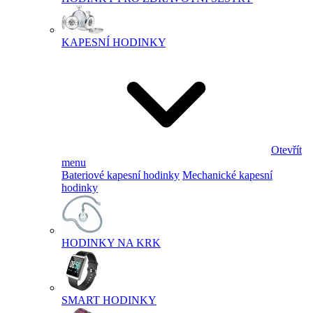
KAPESNÍ HODINKY
Otevřít
menu
Bateriové kapesní hodinky
Mechanické kapesní
hodinky
HODINKY NA KRK
SMART HODINKY