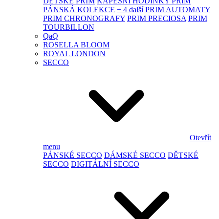
DĚTSKÉ PRIM
KAPESNÍ HODINKY PRIM
PÁNSKÁ KOLEKCE
+ 4 další
PRIM AUTOMATY
PRIM CHRONOGRAFY
PRIM PRECIOSA
PRIM
TOURBILLON
QaQ
ROSELLA BLOOM
ROYAL LONDON
SECCO
Otevřít
menu
PÁNSKÉ SECCO
DÁMSKÉ SECCO
DĚTSKÉ
SECCO
DIGITÁLNÍ SECCO