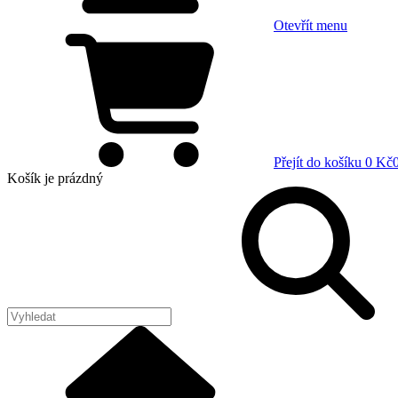
Otevřít menu
Přejít do košíku
0 Kč
Košík
je prázdný