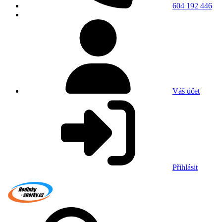
604 192 446
Váš účet
Přihlásit