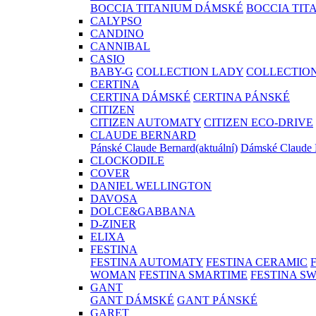
BOCCIA TITANIUM DÁMSKÉ
BOCCIA TIT
CALYPSO
CANDINO
CANNIBAL
CASIO
BABY-G
COLLECTION LADY
COLLECTIO
CERTINA
CERTINA DÁMSKÉ
CERTINA PÁNSKÉ
CITIZEN
CITIZEN AUTOMATY
CITIZEN ECO-DRIVE
CLAUDE BERNARD
Pánské Claude Bernard
(aktuální)
Dámské Claude 
CLOCKODILE
COVER
DANIEL WELLINGTON
DAVOSA
DOLCE&GABBANA
D-ZINER
ELIXA
FESTINA
FESTINA AUTOMATY
FESTINA CERAMIC
WOMAN
FESTINA SMARTIME
FESTINA S
GANT
GANT DÁMSKÉ
GANT PÁNSKÉ
GARET