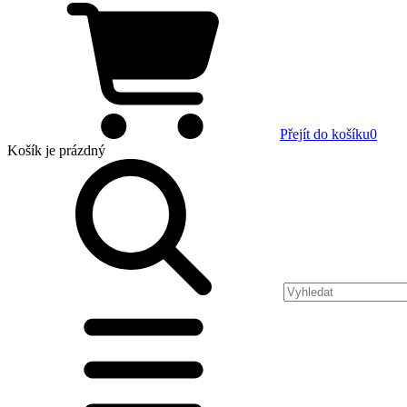
Přejít do košíku
0
Košík
je prázdný