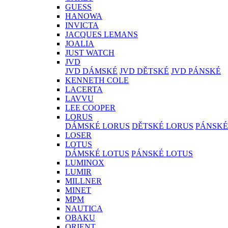
GUESS
HANOWA
INVICTA
JACQUES LEMANS
JOALIA
JUST WATCH
JVD
JVD DÁMSKÉ
JVD DĚTSKÉ
JVD PÁNSKÉ
KENNETH COLE
LACERTA
LAVVU
LEE COOPER
LORUS
DÁMSKÉ LORUS
DĚTSKÉ LORUS
PÁNSKÉ
LOSER
LOTUS
DÁMSKÉ LOTUS
PÁNSKÉ LOTUS
LUMINOX
LUMIR
MILLNER
MINET
MPM
NAUTICA
OBAKU
ORIENT