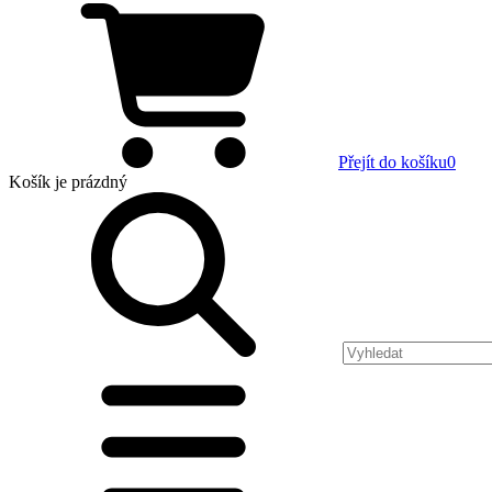
Přejít do košíku
0
Košík
je prázdný