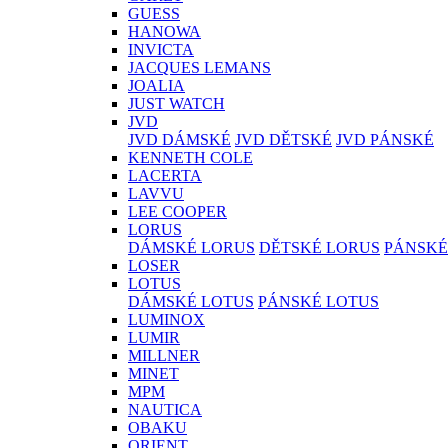
GUESS
HANOWA
INVICTA
JACQUES LEMANS
JOALIA
JUST WATCH
JVD
JVD DÁMSKÉ
JVD DĚTSKÉ
JVD PÁNSKÉ
KENNETH COLE
LACERTA
LAVVU
LEE COOPER
LORUS
DÁMSKÉ LORUS
DĚTSKÉ LORUS
PÁNSKÉ
LOSER
LOTUS
DÁMSKÉ LOTUS
PÁNSKÉ LOTUS
LUMINOX
LUMIR
MILLNER
MINET
MPM
NAUTICA
OBAKU
ORIENT