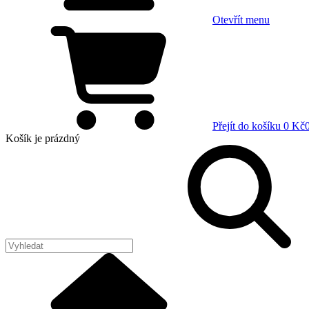
Otevřít menu
Přejít do košíku
0 Kč
Košík
je prázdný