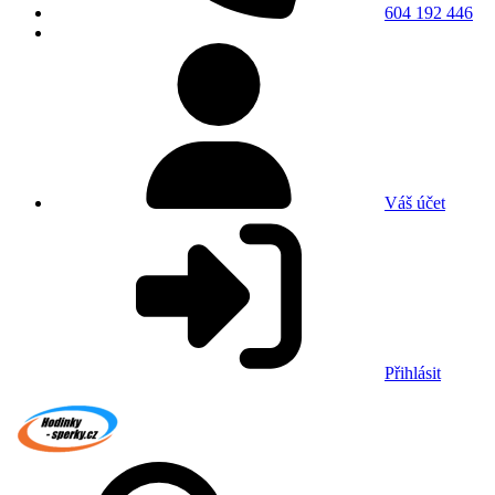
604 192 446
Váš účet
Přihlásit