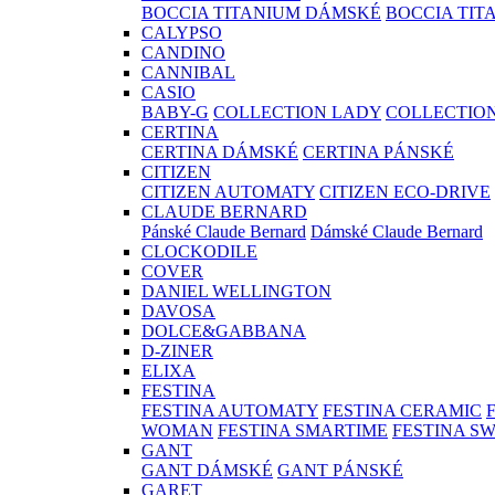
BOCCIA TITANIUM DÁMSKÉ
BOCCIA TIT
CALYPSO
CANDINO
CANNIBAL
CASIO
BABY-G
COLLECTION LADY
COLLECTIO
CERTINA
CERTINA DÁMSKÉ
CERTINA PÁNSKÉ
CITIZEN
CITIZEN AUTOMATY
CITIZEN ECO-DRIVE
CLAUDE BERNARD
Pánské Claude Bernard
Dámské Claude Bernard
CLOCKODILE
COVER
DANIEL WELLINGTON
DAVOSA
DOLCE&GABBANA
D-ZINER
ELIXA
FESTINA
FESTINA AUTOMATY
FESTINA CERAMIC
WOMAN
FESTINA SMARTIME
FESTINA S
GANT
GANT DÁMSKÉ
GANT PÁNSKÉ
GARET