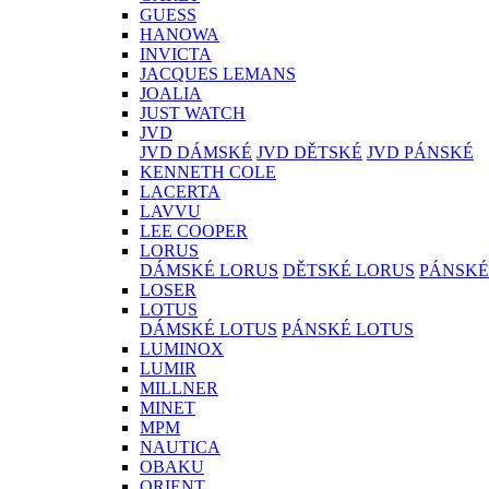
GUESS
HANOWA
INVICTA
JACQUES LEMANS
JOALIA
JUST WATCH
JVD
JVD DÁMSKÉ
JVD DĚTSKÉ
JVD PÁNSKÉ
KENNETH COLE
LACERTA
LAVVU
LEE COOPER
LORUS
DÁMSKÉ LORUS
DĚTSKÉ LORUS
PÁNSKÉ
LOSER
LOTUS
DÁMSKÉ LOTUS
PÁNSKÉ LOTUS
LUMINOX
LUMIR
MILLNER
MINET
MPM
NAUTICA
OBAKU
ORIENT