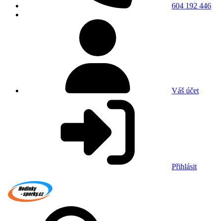
604 192 446
Váš účet
Přihlásit