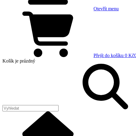
Otevřít menu
Přejít do košíku
0 Kč
Košík
je prázdný