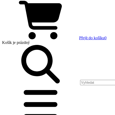
Přejít do košíku
0
Košík
je prázdný