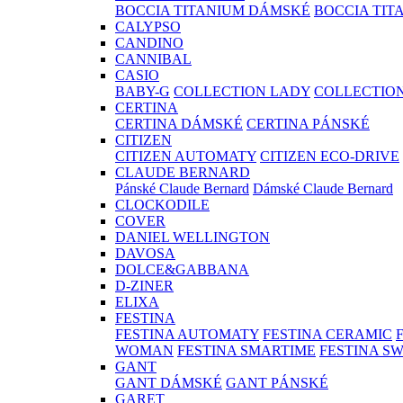
BOCCIA TITANIUM DÁMSKÉ
BOCCIA TIT
CALYPSO
CANDINO
CANNIBAL
CASIO
BABY-G
COLLECTION LADY
COLLECTIO
CERTINA
CERTINA DÁMSKÉ
CERTINA PÁNSKÉ
CITIZEN
CITIZEN AUTOMATY
CITIZEN ECO-DRIVE
CLAUDE BERNARD
Pánské Claude Bernard
Dámské Claude Bernard
CLOCKODILE
COVER
DANIEL WELLINGTON
DAVOSA
DOLCE&GABBANA
D-ZINER
ELIXA
FESTINA
FESTINA AUTOMATY
FESTINA CERAMIC
WOMAN
FESTINA SMARTIME
FESTINA S
GANT
GANT DÁMSKÉ
GANT PÁNSKÉ
GARET