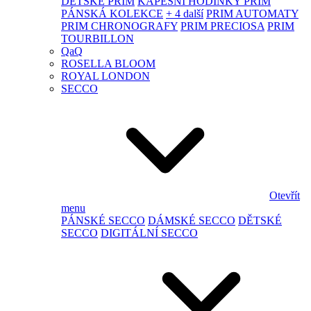
DĚTSKÉ PRIM
KAPESNÍ HODINKY PRIM
PÁNSKÁ KOLEKCE
+ 4 další
PRIM AUTOMATY
PRIM CHRONOGRAFY
PRIM PRECIOSA
PRIM
TOURBILLON
QaQ
ROSELLA BLOOM
ROYAL LONDON
SECCO
Otevřít
menu
PÁNSKÉ SECCO
DÁMSKÉ SECCO
DĚTSKÉ
SECCO
DIGITÁLNÍ SECCO