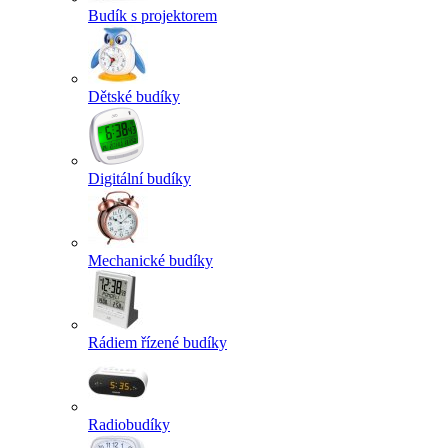
Budík s projektorem
Dětské budíky
Digitální budíky
Mechanické budíky
Rádiem řízené budíky
Radiobudíky