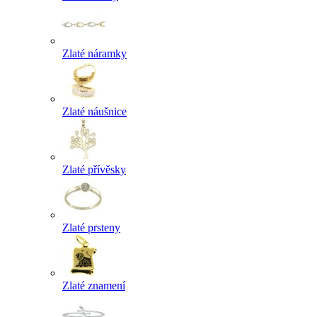
Zlaté náramky
Zlaté náušnice
Zlaté přívěsky
Zlaté prsteny
Zlaté znamení