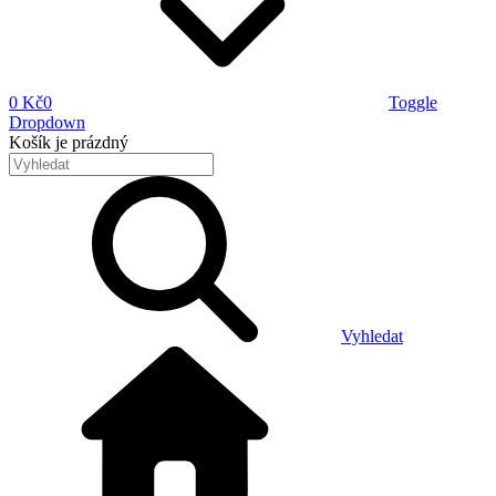
0 Kč
0
Toggle
Dropdown
Košík
je prázdný
Vyhledat