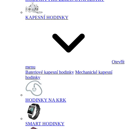
KAPESNÍ HODINKY
Otevřít
menu
Bateriové kapesní hodinky
Mechanické kapesní
hodinky
HODINKY NA KRK
SMART HODINKY