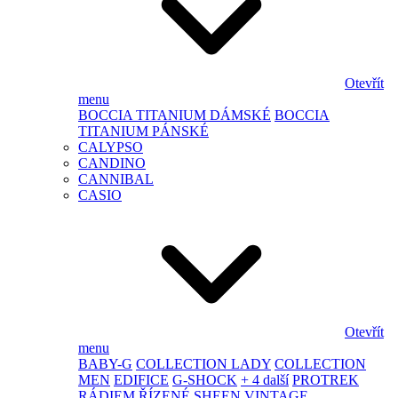
Otevřít
menu
BOCCIA TITANIUM DÁMSKÉ
BOCCIA
TITANIUM PÁNSKÉ
CALYPSO
CANDINO
CANNIBAL
CASIO
Otevřít
menu
BABY-G
COLLECTION LADY
COLLECTION
MEN
EDIFICE
G-SHOCK
+ 4 další
PROTREK
RÁDIEM ŘÍZENÉ
SHEEN
VINTAGE