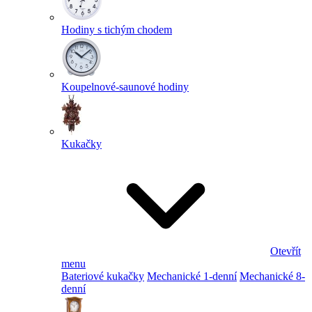
Hodiny s tichým chodem
Koupelnové-saunové hodiny
Kukačky
Otevřít
menu
Bateriové kukačky
Mechanické 1-denní
Mechanické 8-
denní