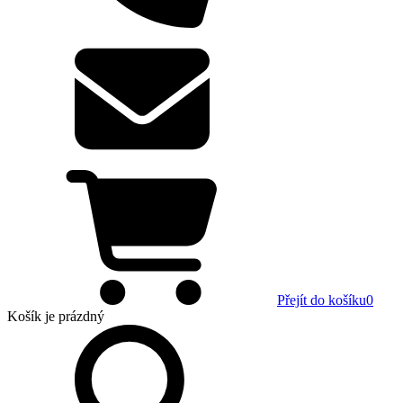
Přejít do košíku
0
Košík
je prázdný