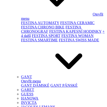
Otevřít
menu
FESTINA AUTOMATY
FESTINA CERAMIC
FESTINA CHRONO BIKE
FESTINA
CHRONOGRAF
FESTINA KAPESNÍ HODINKY
+
4 další
FESTINA SPORT
FESTINA WOMAN
FESTINA SMARTIME
FESTINA SWISS MADE
GANT
Otevřít menu
GANT DÁMSKÉ
GANT PÁNSKÉ
GARET
GUESS
HANOWA
INVICTA
JACQUES LEMANS