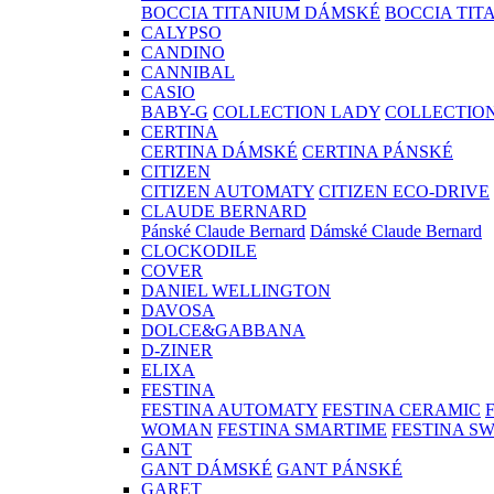
BOCCIA TITANIUM DÁMSKÉ
BOCCIA TIT
CALYPSO
CANDINO
CANNIBAL
CASIO
BABY-G
COLLECTION LADY
COLLECTIO
CERTINA
CERTINA DÁMSKÉ
CERTINA PÁNSKÉ
CITIZEN
CITIZEN AUTOMATY
CITIZEN ECO-DRIVE
CLAUDE BERNARD
Pánské Claude Bernard
Dámské Claude Bernard
CLOCKODILE
COVER
DANIEL WELLINGTON
DAVOSA
DOLCE&GABBANA
D-ZINER
ELIXA
FESTINA
FESTINA AUTOMATY
FESTINA CERAMIC
WOMAN
FESTINA SMARTIME
FESTINA S
GANT
GANT DÁMSKÉ
GANT PÁNSKÉ
GARET