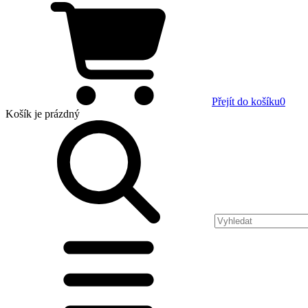
Přejít do košíku
0
Košík
je prázdný