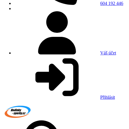
604 192 446
Váš účet
Přihlásit