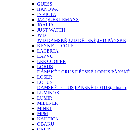
GUESS
HANOWA
INVICTA
JACQUES LEMANS
JOALIA
JUST WATCH
JVD
JVD DÁMSKÉ
JVD DĚTSKÉ
JVD PÁNSKÉ
KENNETH COLE
LACERTA
LAVVU
LEE COOPER
LORUS
DÁMSKÉ LORUS
DĚTSKÉ LORUS
PÁNSKÉ
LOSER
LOTUS
DÁMSKÉ LOTUS
PÁNSKÉ LOTUS
(aktuální)
LUMINOX
LUMIR
MILLNER
MINET
MPM
NAUTICA
OBAKU
ORIENT