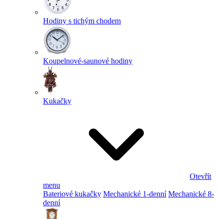
Hodiny s tichým chodem
Koupelnové-saunové hodiny
Kukačky
Otevřít
menu
Bateriové kukačky
Mechanické 1-denní
Mechanické 8-
denní