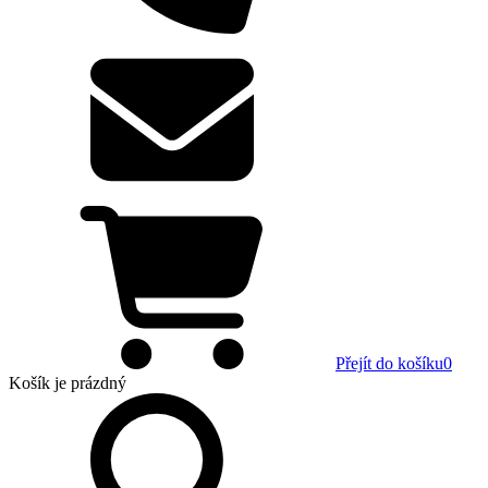
Přejít do košíku
0
Košík
je prázdný