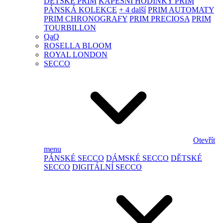
DĚTSKÉ PRIM
KAPESNÍ HODINKY PRIM
PÁNSKÁ KOLEKCE
+ 4 další
PRIM AUTOMATY
PRIM CHRONOGRAFY
PRIM PRECIOSA
PRIM
TOURBILLON
QaQ
ROSELLA BLOOM
ROYAL LONDON
SECCO
Otevřít
menu
PÁNSKÉ SECCO
DÁMSKÉ SECCO
DĚTSKÉ
SECCO
DIGITÁLNÍ SECCO