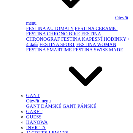
Otevřít
menu
FESTINA AUTOMATY
FESTINA CERAMIC
FESTINA CHRONO BIKE
FESTINA
CHRONOGRAF
FESTINA KAPESNÍ HODINKY
+
4 další
FESTINA SPORT
FESTINA WOMAN
FESTINA SMARTIME
FESTINA SWISS MADE
GANT
Otevřít menu
GANT DÁMSKÉ
GANT PÁNSKÉ
GARET
GUESS
HANOWA
INVICTA
JACQUES LEMANS