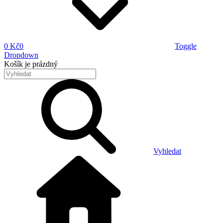
0 Kč
0
Toggle
Dropdown
Košík
je prázdný
Vyhledat