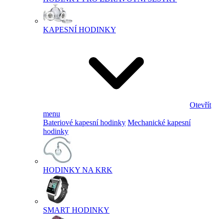
KAPESNÍ HODINKY
Otevřít
menu
Bateriové kapesní hodinky
Mechanické kapesní
hodinky
HODINKY NA KRK
SMART HODINKY