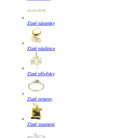
Zlaté náramky
Zlaté náušnice
Zlaté přívěsky
Zlaté prsteny
Zlaté znamení