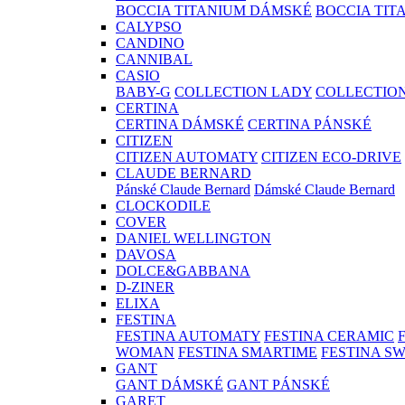
BOCCIA TITANIUM DÁMSKÉ
BOCCIA TIT
CALYPSO
CANDINO
CANNIBAL
CASIO
BABY-G
COLLECTION LADY
COLLECTIO
CERTINA
CERTINA DÁMSKÉ
CERTINA PÁNSKÉ
CITIZEN
CITIZEN AUTOMATY
CITIZEN ECO-DRIVE
CLAUDE BERNARD
Pánské Claude Bernard
Dámské Claude Bernard
CLOCKODILE
COVER
DANIEL WELLINGTON
DAVOSA
DOLCE&GABBANA
D-ZINER
ELIXA
FESTINA
FESTINA AUTOMATY
FESTINA CERAMIC
WOMAN
FESTINA SMARTIME
FESTINA S
GANT
GANT DÁMSKÉ
GANT PÁNSKÉ
GARET