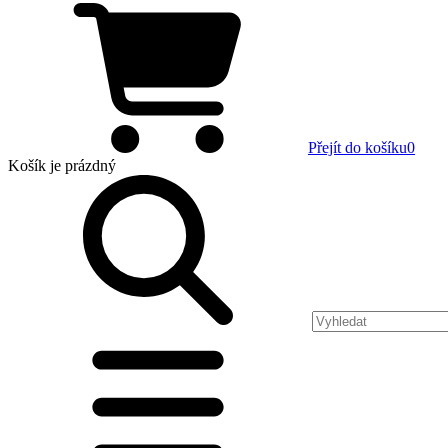
Přejít do košíku
0
Košík
je prázdný