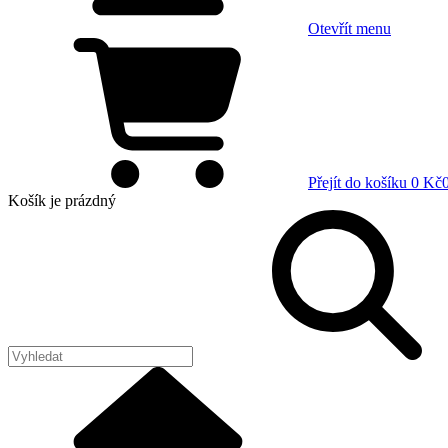
Otevřít menu
Přejít do košíku
0 Kč
Košík
je prázdný