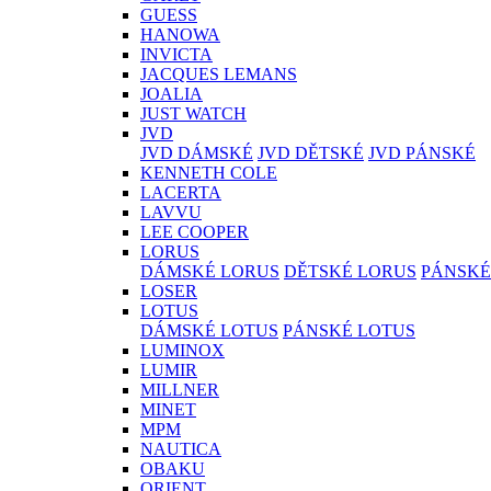
GUESS
HANOWA
INVICTA
JACQUES LEMANS
JOALIA
JUST WATCH
JVD
JVD DÁMSKÉ
JVD DĚTSKÉ
JVD PÁNSKÉ
KENNETH COLE
LACERTA
LAVVU
LEE COOPER
LORUS
DÁMSKÉ LORUS
DĚTSKÉ LORUS
PÁNSKÉ
LOSER
LOTUS
DÁMSKÉ LOTUS
PÁNSKÉ LOTUS
LUMINOX
LUMIR
MILLNER
MINET
MPM
NAUTICA
OBAKU
ORIENT