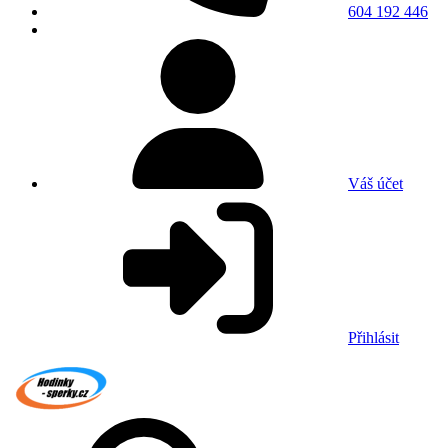
604 192 446
Váš účet
Přihlásit