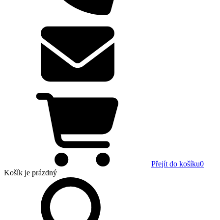
Přejít do košíku
0
Košík
je prázdný