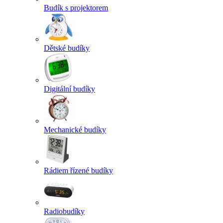
Budík s projektorem
Dětské budíky
Digitální budíky
Mechanické budíky
Rádiem řízené budíky
Radiobudíky