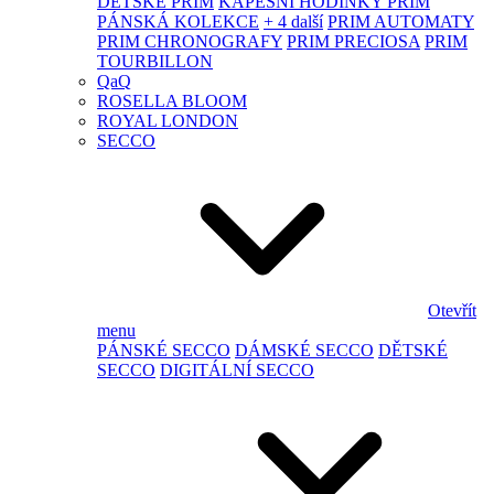
DĚTSKÉ PRIM
KAPESNÍ HODINKY PRIM
PÁNSKÁ KOLEKCE
+ 4 další
PRIM AUTOMATY
PRIM CHRONOGRAFY
PRIM PRECIOSA
PRIM
TOURBILLON
QaQ
ROSELLA BLOOM
ROYAL LONDON
SECCO
Otevřít
menu
PÁNSKÉ SECCO
DÁMSKÉ SECCO
DĚTSKÉ
SECCO
DIGITÁLNÍ SECCO