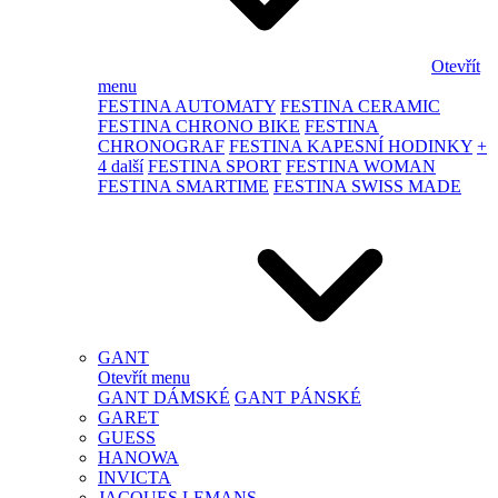
Otevřít
menu
FESTINA AUTOMATY
FESTINA CERAMIC
FESTINA CHRONO BIKE
FESTINA
CHRONOGRAF
FESTINA KAPESNÍ HODINKY
+
4 další
FESTINA SPORT
FESTINA WOMAN
FESTINA SMARTIME
FESTINA SWISS MADE
GANT
Otevřít menu
GANT DÁMSKÉ
GANT PÁNSKÉ
GARET
GUESS
HANOWA
INVICTA
JACQUES LEMANS