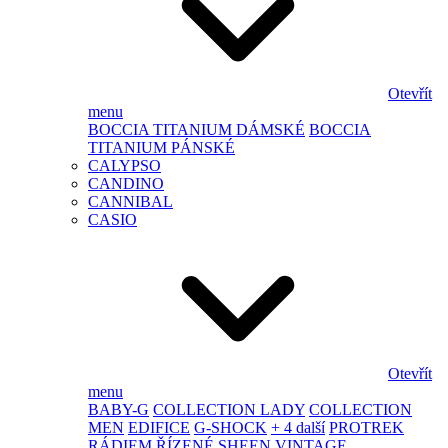
Otevřít
menu
BOCCIA TITANIUM DÁMSKÉ
BOCCIA
TITANIUM PÁNSKÉ
CALYPSO
CANDINO
CANNIBAL
CASIO
Otevřít
menu
BABY-G
COLLECTION LADY
COLLECTION
MEN
EDIFICE
G-SHOCK
+ 4 další
PROTREK
RÁDIEM ŘÍZENÉ
SHEEN
VINTAGE