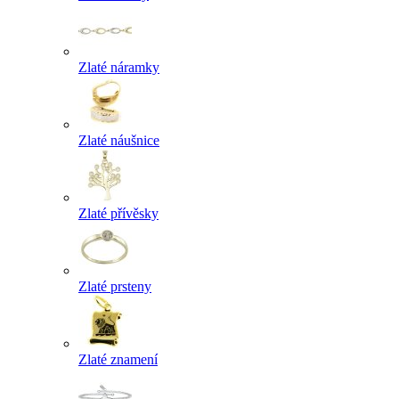
Zlaté náramky
Zlaté náušnice
Zlaté přívěsky
Zlaté prsteny
Zlaté znamení