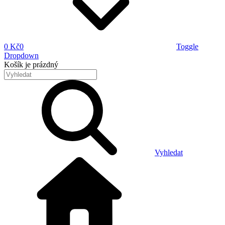
0 Kč
0
Toggle
Dropdown
Košík
je prázdný
Vyhledat