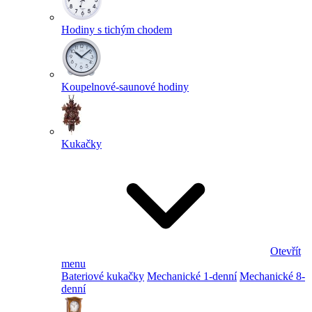
Hodiny s tichým chodem
Koupelnové-saunové hodiny
Kukačky
Otevřít
menu
Bateriové kukačky
Mechanické 1-denní
Mechanické 8-
denní