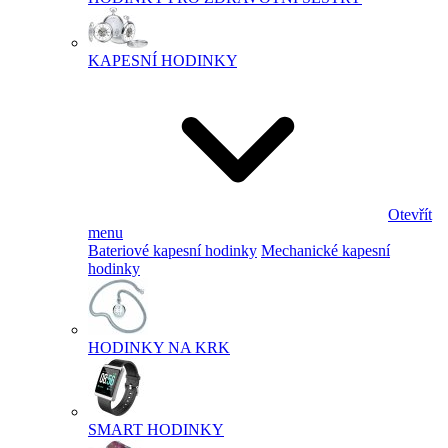
KAPESNÍ HODINKY
Otevřít
menu
Bateriové kapesní hodinky
Mechanické kapesní
hodinky
HODINKY NA KRK
SMART HODINKY