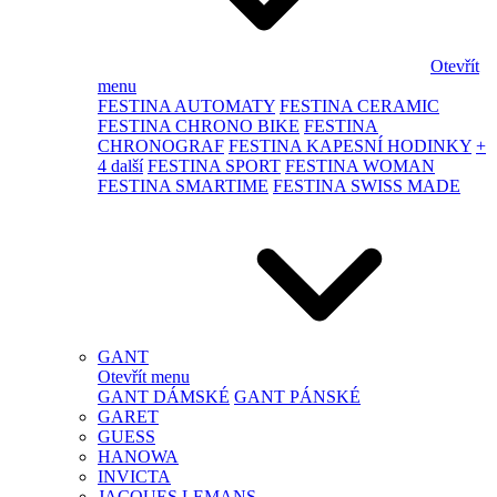
Otevřít
menu
FESTINA AUTOMATY
FESTINA CERAMIC
FESTINA CHRONO BIKE
FESTINA
CHRONOGRAF
FESTINA KAPESNÍ HODINKY
+
4 další
FESTINA SPORT
FESTINA WOMAN
FESTINA SMARTIME
FESTINA SWISS MADE
GANT
Otevřít menu
GANT DÁMSKÉ
GANT PÁNSKÉ
GARET
GUESS
HANOWA
INVICTA
JACQUES LEMANS