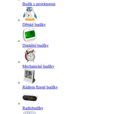
Budík s projektorem
Dětské budíky
Digitální budíky
Mechanické budíky
Rádiem řízené budíky
Radiobudíky