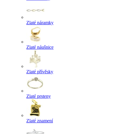
Zlaté náramky
Zlaté náušnice
Zlaté přívěsky
Zlaté prsteny
Zlaté znamení