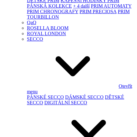
DĚTSKÉ PRIM
KAPESNÍ HODINKY PRIM
PÁNSKÁ KOLEKCE
+ 4 další
PRIM AUTOMATY
PRIM CHRONOGRAFY
PRIM PRECIOSA
PRIM
TOURBILLON
QaQ
ROSELLA BLOOM
ROYAL LONDON
SECCO
Otevřít
menu
PÁNSKÉ SECCO
DÁMSKÉ SECCO
DĚTSKÉ
SECCO
DIGITÁLNÍ SECCO