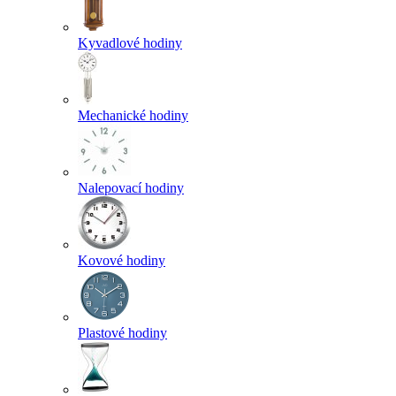
Kyvadlové hodiny
Mechanické hodiny
Nalepovací hodiny
Kovové hodiny
Plastové hodiny