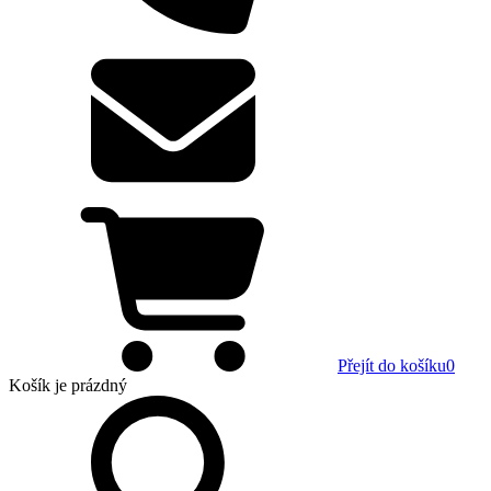
Přejít do košíku
0
Košík
je prázdný