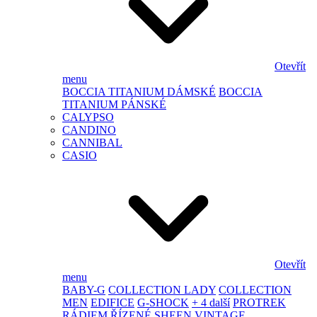
Otevřít
menu
BOCCIA TITANIUM DÁMSKÉ
BOCCIA
TITANIUM PÁNSKÉ
CALYPSO
CANDINO
CANNIBAL
CASIO
Otevřít
menu
BABY-G
COLLECTION LADY
COLLECTION
MEN
EDIFICE
G-SHOCK
+ 4 další
PROTREK
RÁDIEM ŘÍZENÉ
SHEEN
VINTAGE