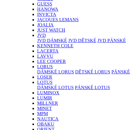
GUESS
HANOWA
INVICTA
JACQUES LEMANS
JOALIA
JUST WATCH
JVD
JVD DÁMSKÉ
JVD DĚTSKÉ
JVD PÁNSKÉ
KENNETH COLE
LACERTA
LAVVU
LEE COOPER
LORUS
DÁMSKÉ LORUS
DĚTSKÉ LORUS
PÁNSKÉ
LOSER
LOTUS
DÁMSKÉ LOTUS
PÁNSKÉ LOTUS
LUMINOX
LUMIR
MILLNER
MINET
MPM
NAUTICA
OBAKU
ORIENT