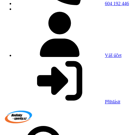
604 192 446
Váš účet
Přihlásit