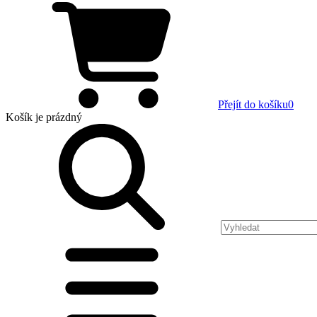
Přejít do košíku
0
Košík
je prázdný