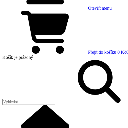
Otevřít menu
Přejít do košíku
0 Kč
Košík
je prázdný