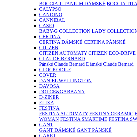
BOCCIA TITANIUM DÁMSKÉ
BOCCIA TIT
CALYPSO
CANDINO
CANNIBAL
CASIO
BABY-G
COLLECTION LADY
COLLECTIO
CERTINA
CERTINA DÁMSKÉ
CERTINA PÁNSKÉ
CITIZEN
CITIZEN AUTOMATY
CITIZEN ECO-DRIVE
CLAUDE BERNARD
Pánské Claude Bernard
Dámské Claude Bernard
CLOCKODILE
COVER
DANIEL WELLINGTON
DAVOSA
DOLCE&GABBANA
D-ZINER
ELIXA
FESTINA
FESTINA AUTOMATY
FESTINA CERAMIC
WOMAN
FESTINA SMARTIME
FESTINA S
GANT
GANT DÁMSKÉ
GANT PÁNSKÉ
GARET