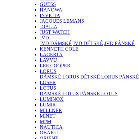
GUESS
HANOWA
INVICTA
JACQUES LEMANS
JOALIA
JUST WATCH
JVD
JVD DÁMSKÉ
JVD DĚTSKÉ
JVD PÁNSKÉ
KENNETH COLE
LACERTA
LAVVU
LEE COOPER
LORUS
DÁMSKÉ LORUS
DĚTSKÉ LORUS
PÁNSKÉ
LOSER
LOTUS
DÁMSKÉ LOTUS
PÁNSKÉ LOTUS
LUMINOX
LUMIR
MILLNER
MINET
MPM
NAUTICA
OBAKU
ORIENT