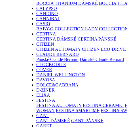
BOCCIA TITANIUM DÁMSKÉ
BOCCIA TIT
CALYPSO
CANDINO
CANNIBAL
CASIO
BABY-G
COLLECTION LADY
COLLECTIO
CERTINA
CERTINA DÁMSKÉ
CERTINA PÁNSKÉ
CITIZEN
CITIZEN AUTOMATY
CITIZEN ECO-DRIVE
CLAUDE BERNARD
Pánské Claude Bernard
Dámské Claude Bernard
CLOCKODILE
COVER
DANIEL WELLINGTON
DAVOSA
DOLCE&GABBANA
D-ZINER
ELIXA
FESTINA
FESTINA AUTOMATY
FESTINA CERAMIC
WOMAN
FESTINA SMARTIME
FESTINA S
GANT
GANT DÁMSKÉ
GANT PÁNSKÉ
GARET