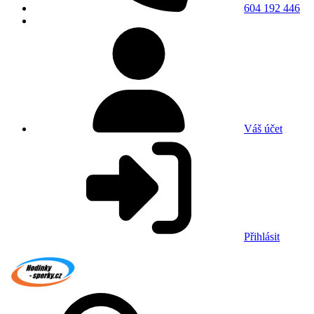
604 192 446
Váš účet
Přihlásit