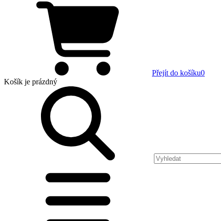
Přejít do košíku
0
Košík
je prázdný