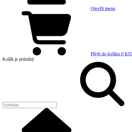
Otevřít menu
Přejít do košíku
0 Kč
Košík
je prázdný