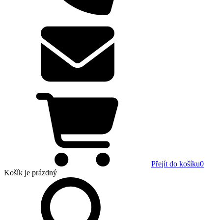
Přejít do košíku
0
Košík
je prázdný