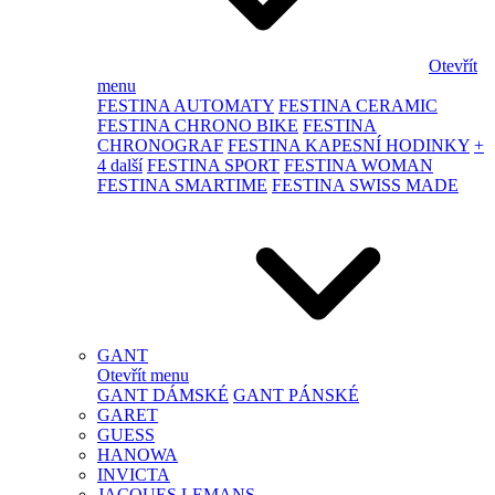
Otevřít
menu
FESTINA AUTOMATY
FESTINA CERAMIC
FESTINA CHRONO BIKE
FESTINA
CHRONOGRAF
FESTINA KAPESNÍ HODINKY
+
4 další
FESTINA SPORT
FESTINA WOMAN
FESTINA SMARTIME
FESTINA SWISS MADE
GANT
Otevřít menu
GANT DÁMSKÉ
GANT PÁNSKÉ
GARET
GUESS
HANOWA
INVICTA
JACQUES LEMANS