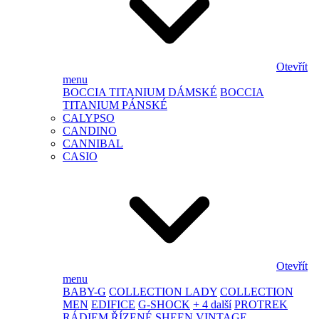
Otevřít
menu
BOCCIA TITANIUM DÁMSKÉ
BOCCIA
TITANIUM PÁNSKÉ
CALYPSO
CANDINO
CANNIBAL
CASIO
Otevřít
menu
BABY-G
COLLECTION LADY
COLLECTION
MEN
EDIFICE
G-SHOCK
+ 4 další
PROTREK
RÁDIEM ŘÍZENÉ
SHEEN
VINTAGE