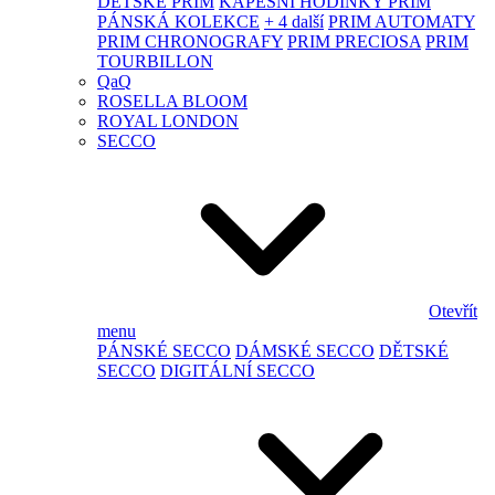
DĚTSKÉ PRIM
KAPESNÍ HODINKY PRIM
PÁNSKÁ KOLEKCE
+ 4 další
PRIM AUTOMATY
PRIM CHRONOGRAFY
PRIM PRECIOSA
PRIM
TOURBILLON
QaQ
ROSELLA BLOOM
ROYAL LONDON
SECCO
Otevřít
menu
PÁNSKÉ SECCO
DÁMSKÉ SECCO
DĚTSKÉ
SECCO
DIGITÁLNÍ SECCO