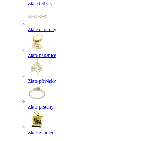
Zlaté řetízky
Zlaté náramky
Zlaté náušnice
Zlaté přívěsky
Zlaté prsteny
Zlaté znamení