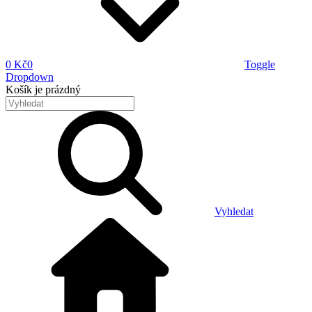
0 Kč
0
Toggle
Dropdown
Košík
je prázdný
Vyhledat