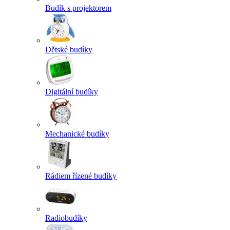
Budík s projektorem
Dětské budíky
Digitální budíky
Mechanické budíky
Rádiem řízené budíky
Radiobudíky