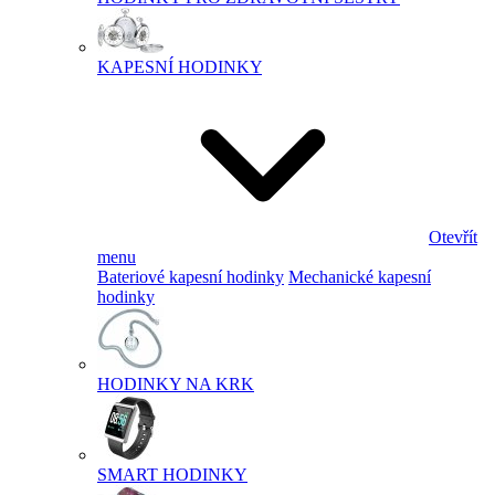
KAPESNÍ HODINKY
Otevřít
menu
Bateriové kapesní hodinky
Mechanické kapesní
hodinky
HODINKY NA KRK
SMART HODINKY