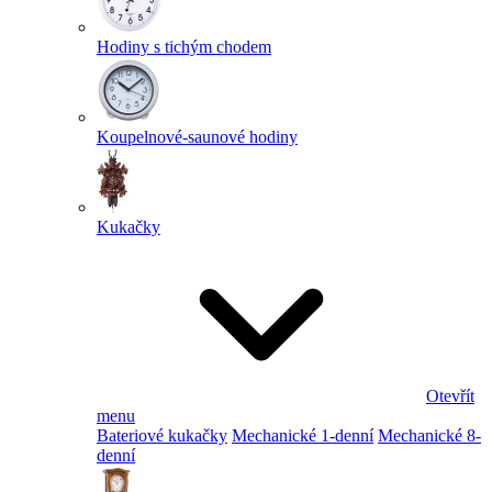
Hodiny s tichým chodem
Koupelnové-saunové hodiny
Kukačky
Otevřít
menu
Bateriové kukačky
Mechanické 1-denní
Mechanické 8-
denní