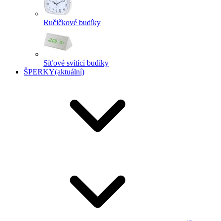
Ručičkové budíky
Síťové svítící budíky
ŠPERKY
(aktuální)