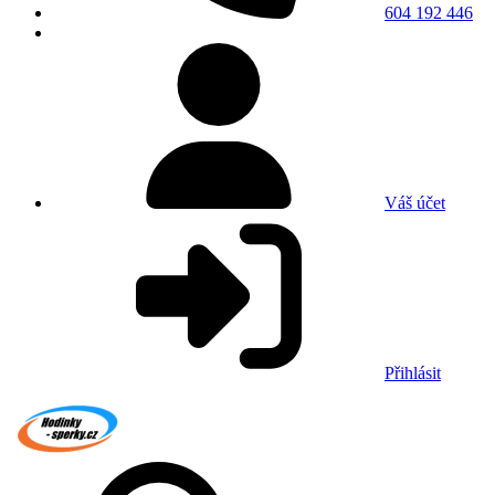
604 192 446
Váš účet
Přihlásit