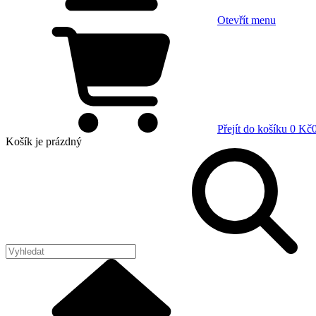
Otevřít menu
Přejít do košíku
0 Kč
Košík
je prázdný