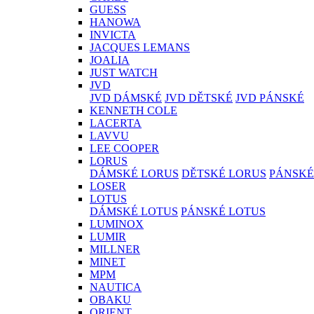
GUESS
HANOWA
INVICTA
JACQUES LEMANS
JOALIA
JUST WATCH
JVD
JVD DÁMSKÉ
JVD DĚTSKÉ
JVD PÁNSKÉ
KENNETH COLE
LACERTA
LAVVU
LEE COOPER
LORUS
DÁMSKÉ LORUS
DĚTSKÉ LORUS
PÁNSKÉ
LOSER
LOTUS
DÁMSKÉ LOTUS
PÁNSKÉ LOTUS
LUMINOX
LUMIR
MILLNER
MINET
MPM
NAUTICA
OBAKU
ORIENT