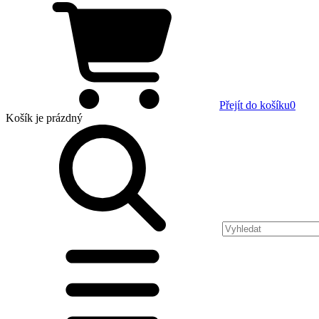
Přejít do košíku
0
Košík
je prázdný