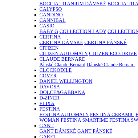
BOCCIA TITANIUM DÁMSKÉ
BOCCIA TIT
CALYPSO
CANDINO
CANNIBAL
CASIO
BABY-G
COLLECTION LADY
COLLECTIO
CERTINA
CERTINA DÁMSKÉ
CERTINA PÁNSKÉ
CITIZEN
CITIZEN AUTOMATY
CITIZEN ECO-DRIVE
CLAUDE BERNARD
Pánské Claude Bernard
Dámské Claude Bernard
CLOCKODILE
COVER
DANIEL WELLINGTON
DAVOSA
DOLCE&GABBANA
D-ZINER
ELIXA
FESTINA
FESTINA AUTOMATY
FESTINA CERAMIC
WOMAN
FESTINA SMARTIME
FESTINA S
GANT
GANT DÁMSKÉ
GANT PÁNSKÉ
GARET