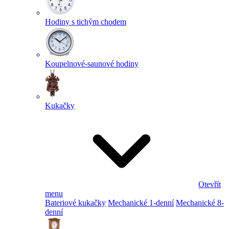
Hodiny s tichým chodem
Koupelnové-saunové hodiny
Kukačky
Otevřít
menu
Bateriové kukačky
Mechanické 1-denní
Mechanické 8-
denní