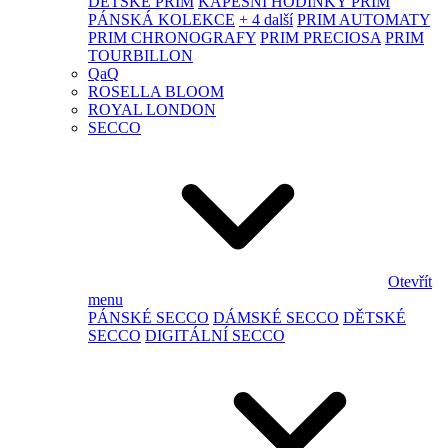
DĚTSKÉ PRIM
KAPESNÍ HODINKY PRIM
PÁNSKÁ KOLEKCE
+ 4 další
PRIM AUTOMATY
PRIM CHRONOGRAFY
PRIM PRECIOSA
PRIM
TOURBILLON
QaQ
ROSELLA BLOOM
ROYAL LONDON
SECCO
Otevřít
menu
PÁNSKÉ SECCO
DÁMSKÉ SECCO
DĚTSKÉ
SECCO
DIGITÁLNÍ SECCO