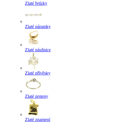
Zlaté řetízky
Zlaté náramky
Zlaté náušnice
Zlaté přívěsky
Zlaté prsteny
Zlaté znamení