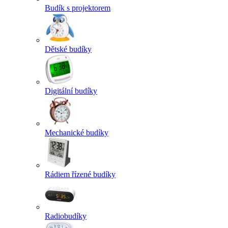
Budík s projektorem
Dětské budíky
Digitální budíky
Mechanické budíky
Rádiem řízené budíky
Radiobudíky