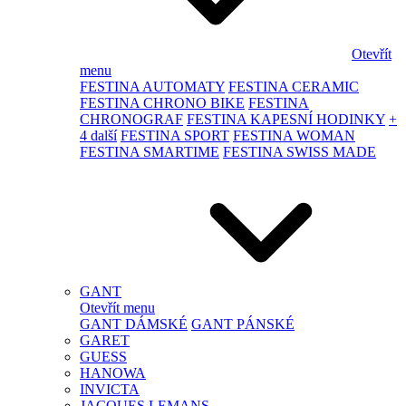
Otevřít
menu
FESTINA AUTOMATY
FESTINA CERAMIC
FESTINA CHRONO BIKE
FESTINA
CHRONOGRAF
FESTINA KAPESNÍ HODINKY
+
4 další
FESTINA SPORT
FESTINA WOMAN
FESTINA SMARTIME
FESTINA SWISS MADE
GANT
Otevřít menu
GANT DÁMSKÉ
GANT PÁNSKÉ
GARET
GUESS
HANOWA
INVICTA
JACQUES LEMANS