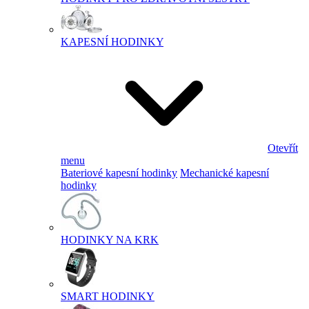
KAPESNÍ HODINKY
Otevřít
menu
Bateriové kapesní hodinky
Mechanické kapesní
hodinky
HODINKY NA KRK
SMART HODINKY