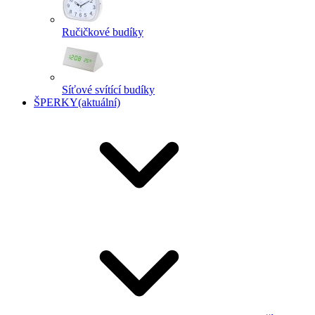
Ručičkové budíky
Síťové svítící budíky
ŠPERKY
(aktuální)