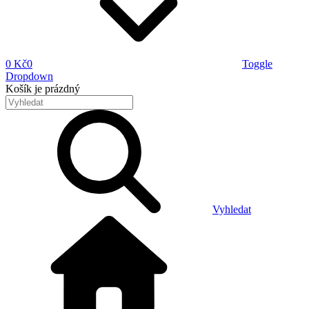
0 Kč
0
Toggle
Dropdown
Košík
je prázdný
Vyhledat