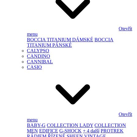
Otevřít
menu
BOCCIA TITANIUM DÁMSKÉ
BOCCIA
TITANIUM PÁNSKÉ
CALYPSO
CANDINO
CANNIBAL
CASIO
Otevřít
menu
BABY-G
COLLECTION LADY
COLLECTION
MEN
EDIFICE
G-SHOCK
+ 4 další
PROTREK
RÁDIEM ŘÍZENÉ
SHEEN
VINTAGE