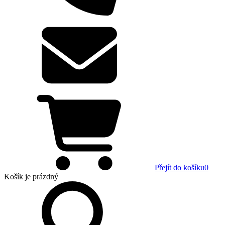
Přejít do košíku
0
Košík
je prázdný