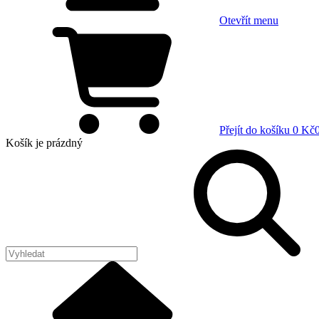
Otevřít menu
Přejít do košíku
0 Kč
Košík
je prázdný