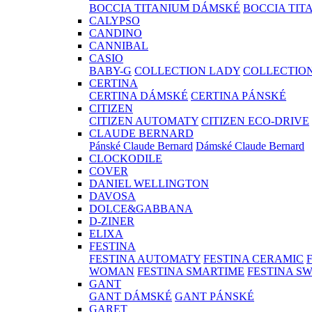
BOCCIA TITANIUM DÁMSKÉ
BOCCIA TIT
CALYPSO
CANDINO
CANNIBAL
CASIO
BABY-G
COLLECTION LADY
COLLECTIO
CERTINA
CERTINA DÁMSKÉ
CERTINA PÁNSKÉ
CITIZEN
CITIZEN AUTOMATY
CITIZEN ECO-DRIVE
CLAUDE BERNARD
Pánské Claude Bernard
Dámské Claude Bernard
CLOCKODILE
COVER
DANIEL WELLINGTON
DAVOSA
DOLCE&GABBANA
D-ZINER
ELIXA
FESTINA
FESTINA AUTOMATY
FESTINA CERAMIC
WOMAN
FESTINA SMARTIME
FESTINA S
GANT
GANT DÁMSKÉ
GANT PÁNSKÉ
GARET