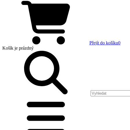
Přejít do košíku
0
Košík
je prázdný