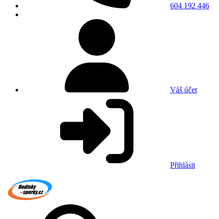
604 192 446
Váš účet
Přihlásit