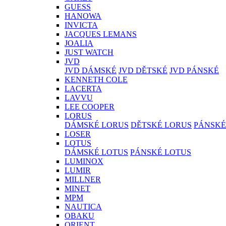
GUESS
HANOWA
INVICTA
JACQUES LEMANS
JOALIA
JUST WATCH
JVD
JVD DÁMSKÉ
JVD DĚTSKÉ
JVD PÁNSKÉ
KENNETH COLE
LACERTA
LAVVU
LEE COOPER
LORUS
DÁMSKÉ LORUS
DĚTSKÉ LORUS
PÁNSKÉ
LOSER
LOTUS
DÁMSKÉ LOTUS
PÁNSKÉ LOTUS
LUMINOX
LUMIR
MILLNER
MINET
MPM
NAUTICA
OBAKU
ORIENT