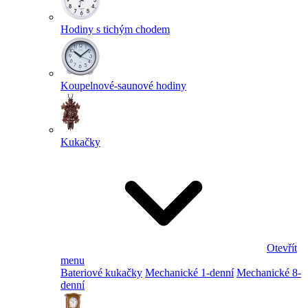
Hodiny s tichým chodem
Koupelnové-saunové hodiny
Kukačky
Otevřít
menu
Bateriové kukačky
Mechanické 1-denní
Mechanické 8-
denní