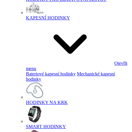
KAPESNÍ HODINKY
Otevřít
menu
Bateriové kapesní hodinky
Mechanické kapesní
hodinky
HODINKY NA KRK
SMART HODINKY