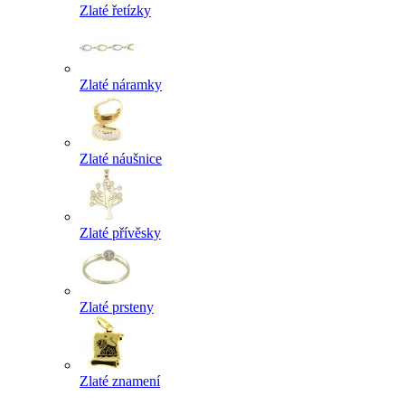
Zlaté řetízky
Zlaté náramky
Zlaté náušnice
Zlaté přívěsky
Zlaté prsteny
Zlaté znamení