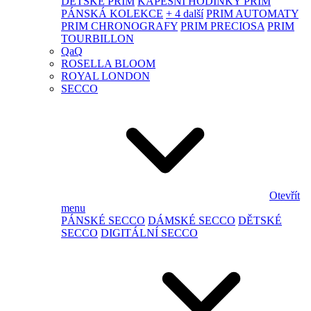
DĚTSKÉ PRIM
KAPESNÍ HODINKY PRIM
PÁNSKÁ KOLEKCE
+ 4 další
PRIM AUTOMATY
PRIM CHRONOGRAFY
PRIM PRECIOSA
PRIM
TOURBILLON
QaQ
ROSELLA BLOOM
ROYAL LONDON
SECCO
Otevřít
menu
PÁNSKÉ SECCO
DÁMSKÉ SECCO
DĚTSKÉ
SECCO
DIGITÁLNÍ SECCO