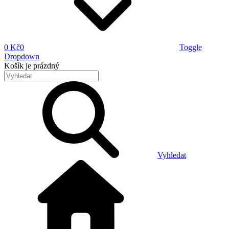
0 Kč
0
Toggle
Dropdown
Košík
je prázdný
Vyhledat