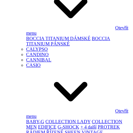
Otevřít
menu
BOCCIA TITANIUM DÁMSKÉ
BOCCIA
TITANIUM PÁNSKÉ
CALYPSO
CANDINO
CANNIBAL
CASIO
Otevřít
menu
BABY-G
COLLECTION LADY
COLLECTION
MEN
EDIFICE
G-SHOCK
+ 4 další
PROTREK
RÁDIEM ŘÍZENÉ
SHEEN
VINTAGE