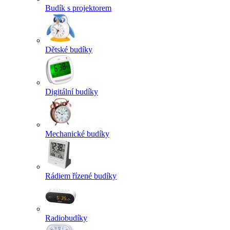
Budík s projektorem
Dětské budíky
Digitální budíky
Mechanické budíky
Rádiem řízené budíky
Radiobudíky