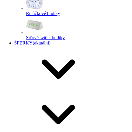
Ručičkové budíky
Síťové svítící budíky
ŠPERKY
(aktuální)