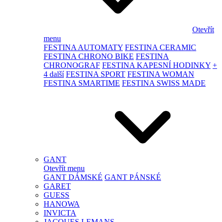
Otevřít
menu
FESTINA AUTOMATY
FESTINA CERAMIC
FESTINA CHRONO BIKE
FESTINA
CHRONOGRAF
FESTINA KAPESNÍ HODINKY
+
4 další
FESTINA SPORT
FESTINA WOMAN
FESTINA SMARTIME
FESTINA SWISS MADE
GANT
Otevřít menu
GANT DÁMSKÉ
GANT PÁNSKÉ
GARET
GUESS
HANOWA
INVICTA
JACQUES LEMANS