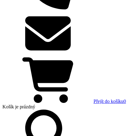
Přejít do košíku
0
Košík
je prázdný