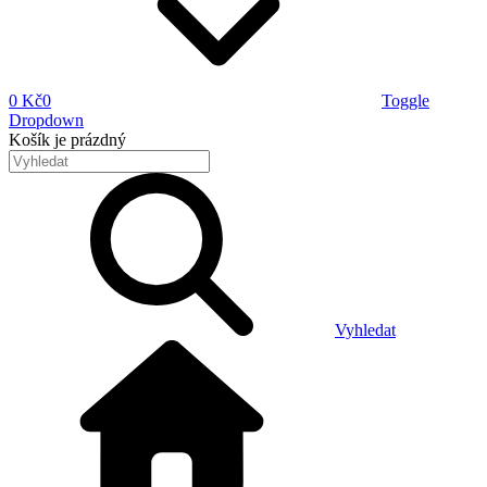
0 Kč
0
Toggle
Dropdown
Košík
je prázdný
Vyhledat