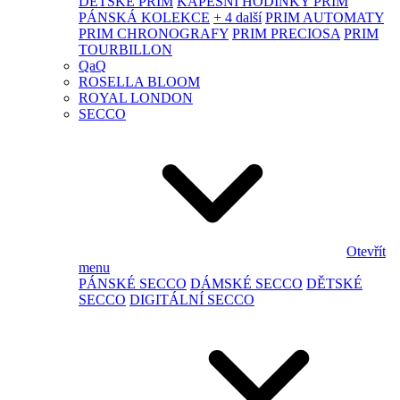
DĚTSKÉ PRIM
KAPESNÍ HODINKY PRIM
PÁNSKÁ KOLEKCE
+ 4 další
PRIM AUTOMATY
PRIM CHRONOGRAFY
PRIM PRECIOSA
PRIM
TOURBILLON
QaQ
ROSELLA BLOOM
ROYAL LONDON
SECCO
Otevřít
menu
PÁNSKÉ SECCO
DÁMSKÉ SECCO
DĚTSKÉ
SECCO
DIGITÁLNÍ SECCO