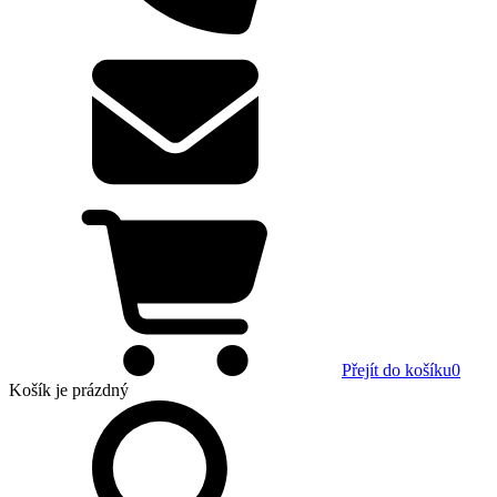
Přejít do košíku
0
Košík
je prázdný