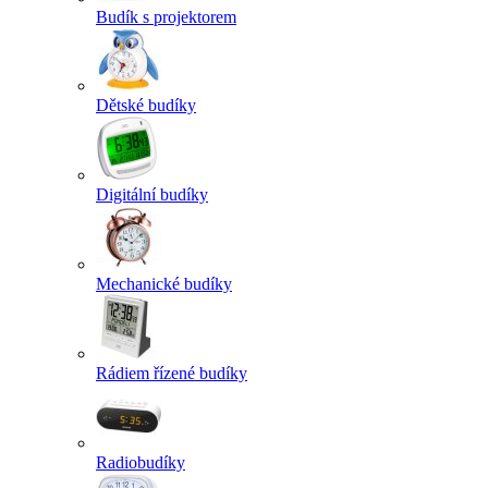
Budík s projektorem
Dětské budíky
Digitální budíky
Mechanické budíky
Rádiem řízené budíky
Radiobudíky