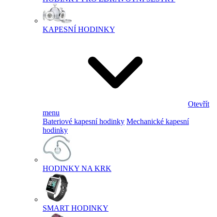
KAPESNÍ HODINKY
Otevřít
menu
Bateriové kapesní hodinky
Mechanické kapesní
hodinky
HODINKY NA KRK
SMART HODINKY