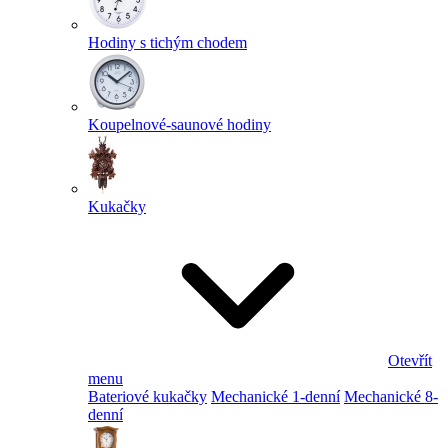
Hodiny s tichým chodem
Koupelnové-saunové hodiny
Kukačky
Otevřít
menu
Bateriové kukačky
Mechanické 1-denní
Mechanické 8-
denní