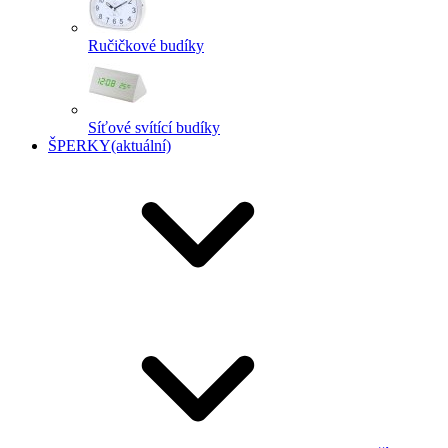
Ručičkové budíky
Síťové svítící budíky
ŠPERKY
(aktuální)