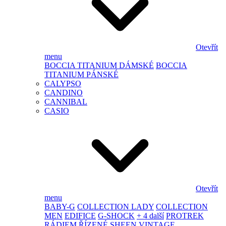
Otevřít
menu
BOCCIA TITANIUM DÁMSKÉ
BOCCIA
TITANIUM PÁNSKÉ
CALYPSO
CANDINO
CANNIBAL
CASIO
Otevřít
menu
BABY-G
COLLECTION LADY
COLLECTION
MEN
EDIFICE
G-SHOCK
+ 4 další
PROTREK
RÁDIEM ŘÍZENÉ
SHEEN
VINTAGE