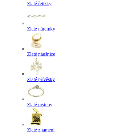
Zlaté řetízky
Zlaté náramky
Zlaté náušnice
Zlaté přívěsky
Zlaté prsteny
Zlaté znamení