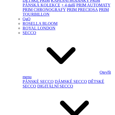
DĚTSKÉ PRIM
KAPESNÍ HODINKY PRIM
PÁNSKÁ KOLEKCE
+ 4 další
PRIM AUTOMATY
PRIM CHRONOGRAFY
PRIM PRECIOSA
PRIM
TOURBILLON
QaQ
ROSELLA BLOOM
ROYAL LONDON
SECCO
Otevřít
menu
PÁNSKÉ SECCO
DÁMSKÉ SECCO
DĚTSKÉ
SECCO
DIGITÁLNÍ SECCO