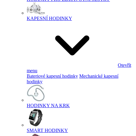
KAPESNÍ HODINKY
Otevřít
menu
Bateriové kapesní hodinky
Mechanické kapesní
hodinky
HODINKY NA KRK
SMART HODINKY