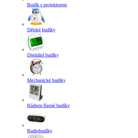
Budík s projektorem
Dětské budíky
Digitální budíky
Mechanické budíky
Rádiem řízené budíky
Radiobudíky