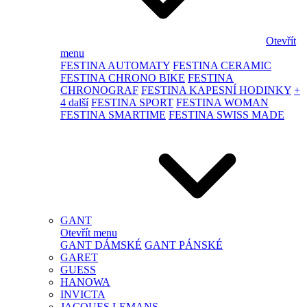
Otevřít
menu
FESTINA AUTOMATY
FESTINA CERAMIC
FESTINA CHRONO BIKE
FESTINA
CHRONOGRAF
FESTINA KAPESNÍ HODINKY
+
4 další
FESTINA SPORT
FESTINA WOMAN
FESTINA SMARTIME
FESTINA SWISS MADE
GANT
Otevřít menu
GANT DÁMSKÉ
GANT PÁNSKÉ
GARET
GUESS
HANOWA
INVICTA
JACQUES LEMANS