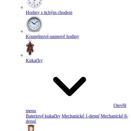
Hodiny s tichým chodem
Koupelnové-saunové hodiny
Kukačky
Otevřít
menu
Bateriové kukačky
Mechanické 1-denní
Mechanické 8-
denní