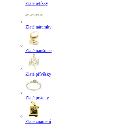
Zlaté řetízky
Zlaté náramky
Zlaté náušnice
Zlaté přívěsky
Zlaté prsteny
Zlaté znamení