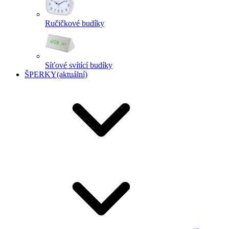
Ručičkové budíky
Síťové svítící budíky
ŠPERKY
(aktuální)