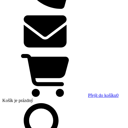
Přejít do košíku
0
Košík
je prázdný