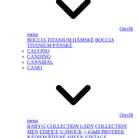
Otevřít
menu
BOCCIA TITANIUM DÁMSKÉ
BOCCIA
TITANIUM PÁNSKÉ
CALYPSO
CANDINO
CANNIBAL
CASIO
Otevřít
menu
BABY-G
COLLECTION LADY
COLLECTION
MEN
EDIFICE
G-SHOCK
+ 4 další
PROTREK
RÁDIEM ŘÍZENÉ
SHEEN
VINTAGE