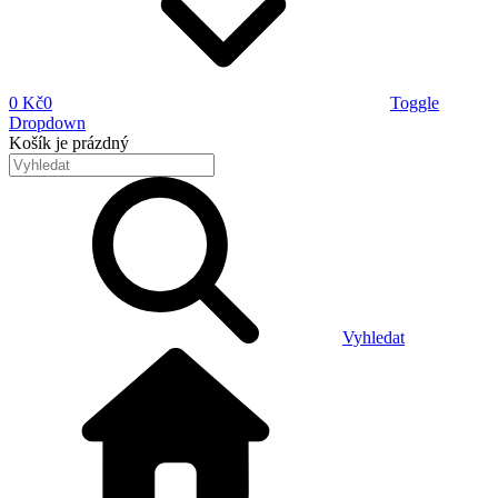
0 Kč
0
Toggle
Dropdown
Košík
je prázdný
Vyhledat