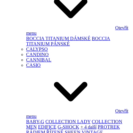
Otevřít
menu
BOCCIA TITANIUM DÁMSKÉ
BOCCIA
TITANIUM PÁNSKÉ
CALYPSO
CANDINO
CANNIBAL
CASIO
Otevřít
menu
BABY-G
COLLECTION LADY
COLLECTION
MEN
EDIFICE
G-SHOCK
+ 4 další
PROTREK
RÁDIEM ŘÍZENÉ
SHEEN
VINTAGE