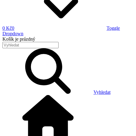
0 Kč
0
Toggle
Dropdown
Košík
je prázdný
Vyhledat