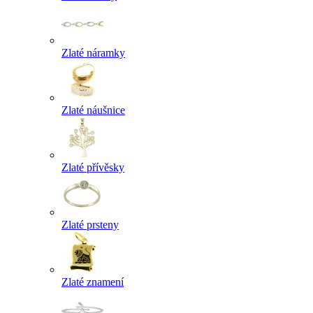
Zlaté náramky
Zlaté náušnice
Zlaté přívěsky
Zlaté prsteny
Zlaté znamení