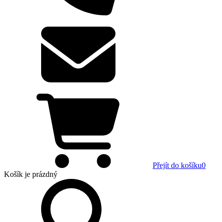
Přejít do košíku
0
Košík
je prázdný