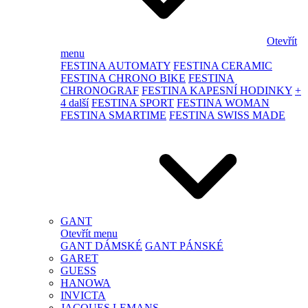
Otevřít
menu
FESTINA AUTOMATY
FESTINA CERAMIC
FESTINA CHRONO BIKE
FESTINA
CHRONOGRAF
FESTINA KAPESNÍ HODINKY
+
4 další
FESTINA SPORT
FESTINA WOMAN
FESTINA SMARTIME
FESTINA SWISS MADE
GANT
Otevřít menu
GANT DÁMSKÉ
GANT PÁNSKÉ
GARET
GUESS
HANOWA
INVICTA
JACQUES LEMANS