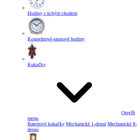
Hodiny s tichým chodem
Koupelnové-saunové hodiny
Kukačky
Otevřít
menu
Bateriové kukačky
Mechanické 1-denní
Mechanické 8-
denní