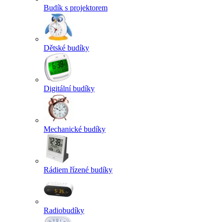
Budík s projektorem
Dětské budíky
Digitální budíky
Mechanické budíky
Rádiem řízené budíky
Radiobudíky