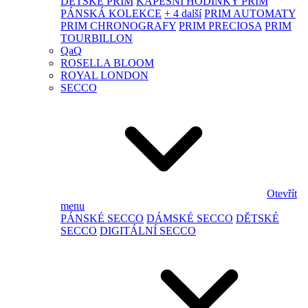
DĚTSKÉ PRIM
KAPESNÍ HODINKY PRIM
PÁNSKÁ KOLEKCE
+ 4 další
PRIM AUTOMATY
PRIM CHRONOGRAFY
PRIM PRECIOSA
PRIM
TOURBILLON
QaQ
ROSELLA BLOOM
ROYAL LONDON
SECCO
Otevřít
menu
PÁNSKÉ SECCO
DÁMSKÉ SECCO
DĚTSKÉ
SECCO
DIGITÁLNÍ SECCO