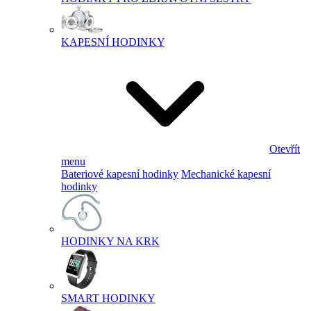
KAPESNÍ HODINKY
Otevřít
menu
Bateriové kapesní hodinky
Mechanické kapesní
hodinky
HODINKY NA KRK
SMART HODINKY