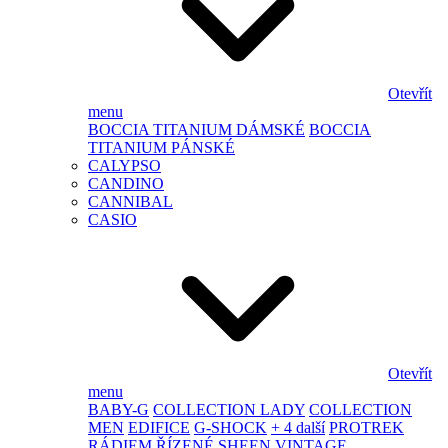
Otevřít
menu
BOCCIA TITANIUM DÁMSKÉ
BOCCIA
TITANIUM PÁNSKÉ
CALYPSO
CANDINO
CANNIBAL
CASIO
Otevřít
menu
BABY-G
COLLECTION LADY
COLLECTION
MEN
EDIFICE
G-SHOCK
+ 4 další
PROTREK
RÁDIEM ŘÍZENÉ
SHEEN
VINTAGE