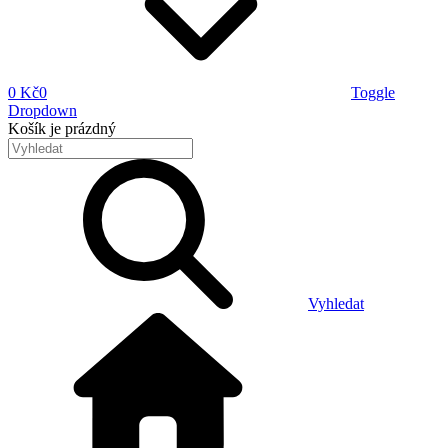
0 Kč
0
Toggle
Dropdown
Košík
je prázdný
Vyhledat