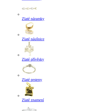
Zlaté náramky
Zlaté náušnice
Zlaté přívěsky
Zlaté prsteny
Zlaté znamení