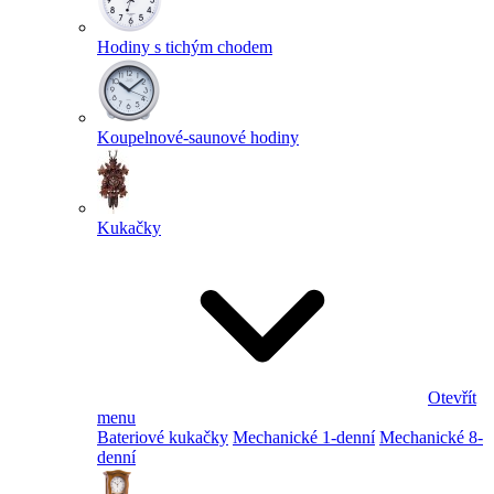
Hodiny s tichým chodem
Koupelnové-saunové hodiny
Kukačky
Otevřít
menu
Bateriové kukačky
Mechanické 1-denní
Mechanické 8-
denní