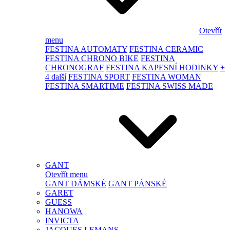
Otevřít
menu
FESTINA AUTOMATY
FESTINA CERAMIC
FESTINA CHRONO BIKE
FESTINA
CHRONOGRAF
FESTINA KAPESNÍ HODINKY
+
4 další
FESTINA SPORT
FESTINA WOMAN
FESTINA SMARTIME
FESTINA SWISS MADE
GANT
Otevřít menu
GANT DÁMSKÉ
GANT PÁNSKÉ
GARET
GUESS
HANOWA
INVICTA
JACQUES LEMANS