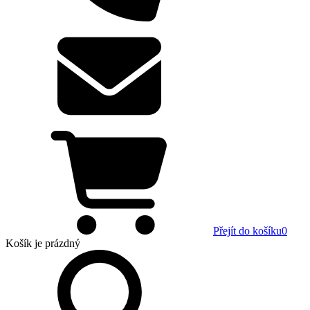
Přejít do košíku
0
Košík
je prázdný