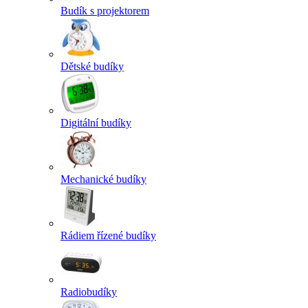
Budík s projektorem
Dětské budíky
Digitální budíky
Mechanické budíky
Rádiem řízené budíky
Radiobudíky