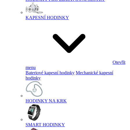
KAPESNÍ HODINKY
Otevřít
menu
Bateriové kapesní hodinky
Mechanické kapesní
hodinky
HODINKY NA KRK
SMART HODINKY