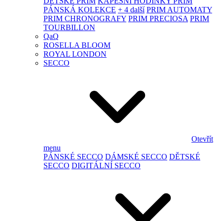
DĚTSKÉ PRIM
KAPESNÍ HODINKY PRIM
PÁNSKÁ KOLEKCE
+ 4 další
PRIM AUTOMATY
PRIM CHRONOGRAFY
PRIM PRECIOSA
PRIM
TOURBILLON
QaQ
ROSELLA BLOOM
ROYAL LONDON
SECCO
Otevřít
menu
PÁNSKÉ SECCO
DÁMSKÉ SECCO
DĚTSKÉ
SECCO
DIGITÁLNÍ SECCO