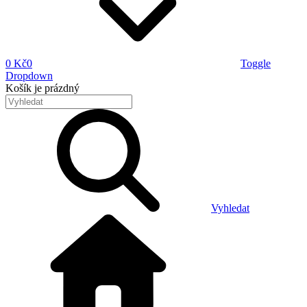
0 Kč
0
Toggle
Dropdown
Košík
je prázdný
Vyhledat