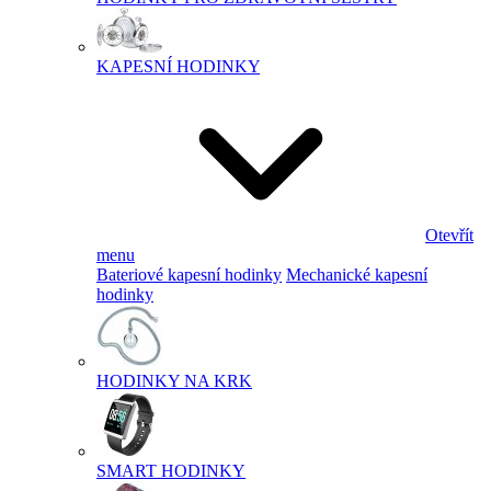
KAPESNÍ HODINKY
Otevřít
menu
Bateriové kapesní hodinky
Mechanické kapesní
hodinky
HODINKY NA KRK
SMART HODINKY