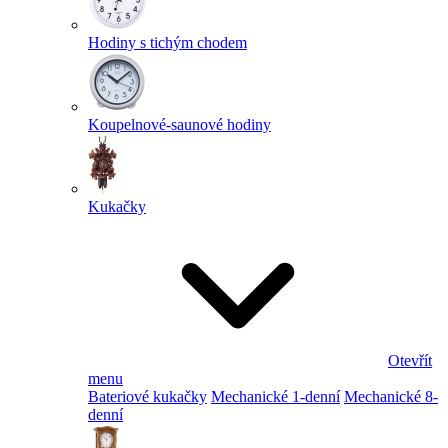
Hodiny s tichým chodem
Koupelnové-saunové hodiny
Kukačky
Otevřít
menu
Bateriové kukačky
Mechanické 1-denní
Mechanické 8-
denní