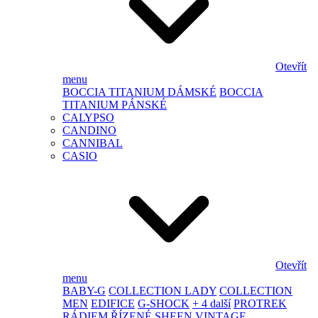
Otevřít
menu
BOCCIA TITANIUM DÁMSKÉ
BOCCIA
TITANIUM PÁNSKÉ
CALYPSO
CANDINO
CANNIBAL
CASIO
Otevřít
menu
BABY-G
COLLECTION LADY
COLLECTION
MEN
EDIFICE
G-SHOCK
+ 4 další
PROTREK
RÁDIEM ŘÍZENÉ
SHEEN
VINTAGE