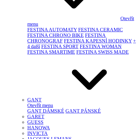
Otevřít
menu
FESTINA AUTOMATY
FESTINA CERAMIC
FESTINA CHRONO BIKE
FESTINA
CHRONOGRAF
FESTINA KAPESNÍ HODINKY
+
4 další
FESTINA SPORT
FESTINA WOMAN
FESTINA SMARTIME
FESTINA SWISS MADE
GANT
Otevřít menu
GANT DÁMSKÉ
GANT PÁNSKÉ
GARET
GUESS
HANOWA
INVICTA
JACQUES LEMANS