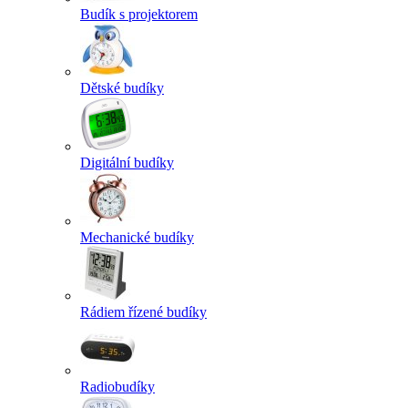
Budík s projektorem
Dětské budíky
Digitální budíky
Mechanické budíky
Rádiem řízené budíky
Radiobudíky