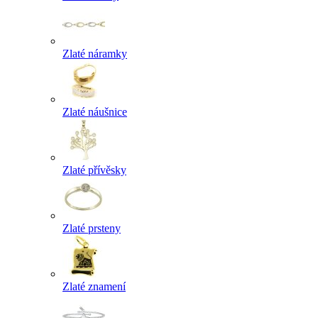
Zlaté náramky
Zlaté náušnice
Zlaté přívěsky
Zlaté prsteny
Zlaté znamení