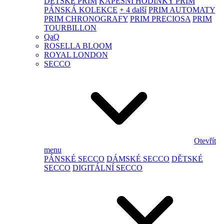
DĚTSKÉ PRIM
KAPESNÍ HODINKY PRIM
PÁNSKÁ KOLEKCE
+ 4 další
PRIM AUTOMATY
PRIM CHRONOGRAFY
PRIM PRECIOSA
PRIM
TOURBILLON
QaQ
ROSELLA BLOOM
ROYAL LONDON
SECCO
Otevřít
menu
PÁNSKÉ SECCO
DÁMSKÉ SECCO
DĚTSKÉ
SECCO
DIGITÁLNÍ SECCO