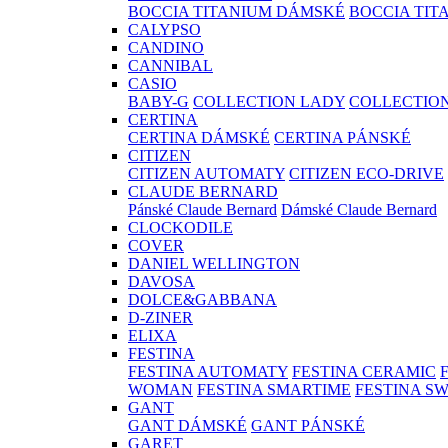
BOCCIA TITANIUM DÁMSKÉ
BOCCIA TIT
CALYPSO
CANDINO
CANNIBAL
CASIO
BABY-G
COLLECTION LADY
COLLECTIO
CERTINA
CERTINA DÁMSKÉ
CERTINA PÁNSKÉ
CITIZEN
CITIZEN AUTOMATY
CITIZEN ECO-DRIVE
CLAUDE BERNARD
Pánské Claude Bernard
Dámské Claude Bernard
CLOCKODILE
COVER
DANIEL WELLINGTON
DAVOSA
DOLCE&GABBANA
D-ZINER
ELIXA
FESTINA
FESTINA AUTOMATY
FESTINA CERAMIC
WOMAN
FESTINA SMARTIME
FESTINA S
GANT
GANT DÁMSKÉ
GANT PÁNSKÉ
GARET