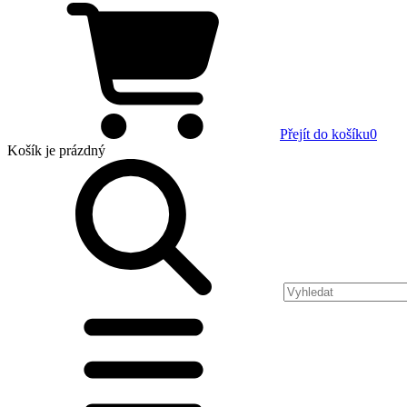
Přejít do košíku
0
Košík
je prázdný