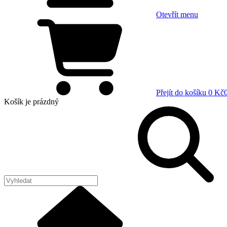
Otevřít menu
Přejít do košíku
0 Kč
Košík
je prázdný