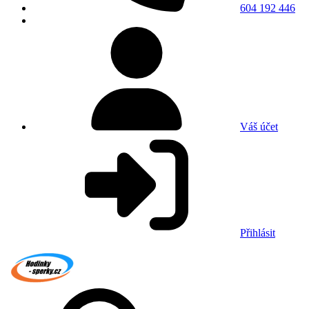
604 192 446
Váš účet
Přihlásit