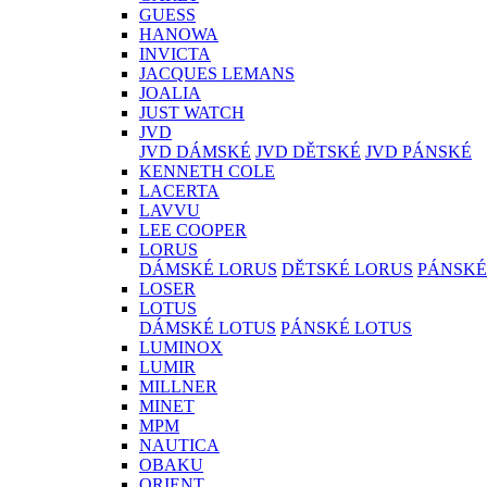
GUESS
HANOWA
INVICTA
JACQUES LEMANS
JOALIA
JUST WATCH
JVD
JVD DÁMSKÉ
JVD DĚTSKÉ
JVD PÁNSKÉ
KENNETH COLE
LACERTA
LAVVU
LEE COOPER
LORUS
DÁMSKÉ LORUS
DĚTSKÉ LORUS
PÁNSKÉ
LOSER
LOTUS
DÁMSKÉ LOTUS
PÁNSKÉ LOTUS
LUMINOX
LUMIR
MILLNER
MINET
MPM
NAUTICA
OBAKU
ORIENT