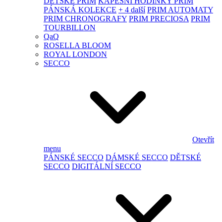
DĚTSKÉ PRIM
KAPESNÍ HODINKY PRIM
PÁNSKÁ KOLEKCE
+ 4 další
PRIM AUTOMATY
PRIM CHRONOGRAFY
PRIM PRECIOSA
PRIM
TOURBILLON
QaQ
ROSELLA BLOOM
ROYAL LONDON
SECCO
Otevřít
menu
PÁNSKÉ SECCO
DÁMSKÉ SECCO
DĚTSKÉ
SECCO
DIGITÁLNÍ SECCO