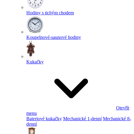
Hodiny s tichým chodem
Koupelnové-saunové hodiny
Kukačky
Otevřít
menu
Bateriové kukačky
Mechanické 1-denní
Mechanické 8-
denní