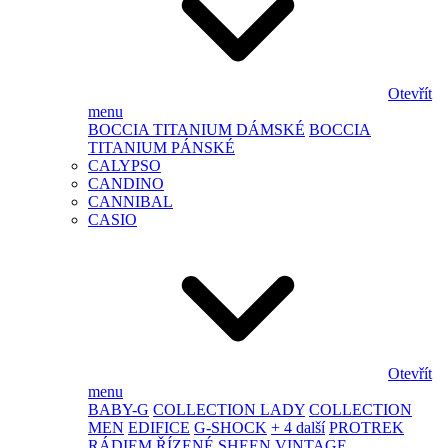
Otevřít
menu
BOCCIA TITANIUM DÁMSKÉ
BOCCIA
TITANIUM PÁNSKÉ
CALYPSO
CANDINO
CANNIBAL
CASIO
Otevřít
menu
BABY-G
COLLECTION LADY
COLLECTION
MEN
EDIFICE
G-SHOCK
+ 4 další
PROTREK
RÁDIEM ŘÍZENÉ
SHEEN
VINTAGE