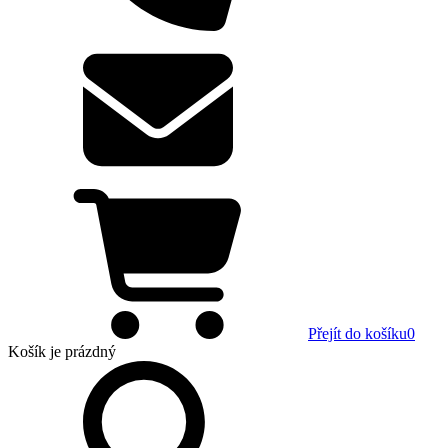
Přejít do košíku
0
Košík
je prázdný