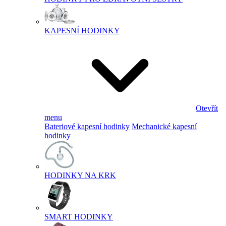
KAPESNÍ HODINKY
Otevřít
menu
Bateriové kapesní hodinky
Mechanické kapesní
hodinky
HODINKY NA KRK
SMART HODINKY