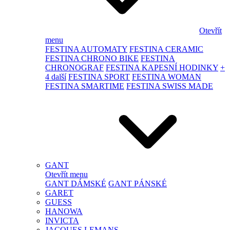
Otevřít
menu
FESTINA AUTOMATY
FESTINA CERAMIC
FESTINA CHRONO BIKE
FESTINA
CHRONOGRAF
FESTINA KAPESNÍ HODINKY
+
4 další
FESTINA SPORT
FESTINA WOMAN
FESTINA SMARTIME
FESTINA SWISS MADE
GANT
Otevřít menu
GANT DÁMSKÉ
GANT PÁNSKÉ
GARET
GUESS
HANOWA
INVICTA
JACQUES LEMANS