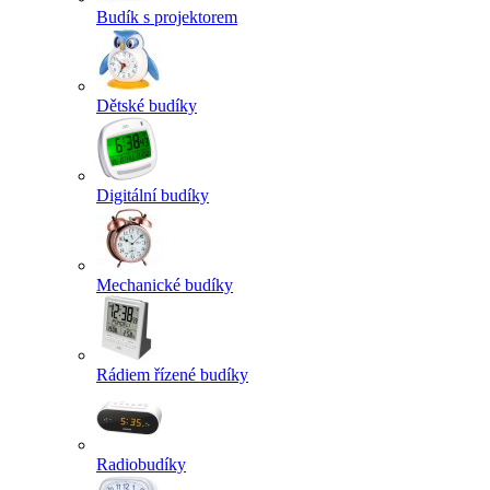
Budík s projektorem
Dětské budíky
Digitální budíky
Mechanické budíky
Rádiem řízené budíky
Radiobudíky