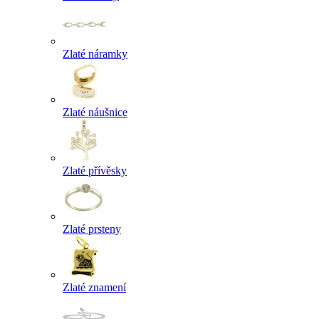
Zlaté náramky
Zlaté náušnice
Zlaté přívěsky
Zlaté prsteny
Zlaté znamení