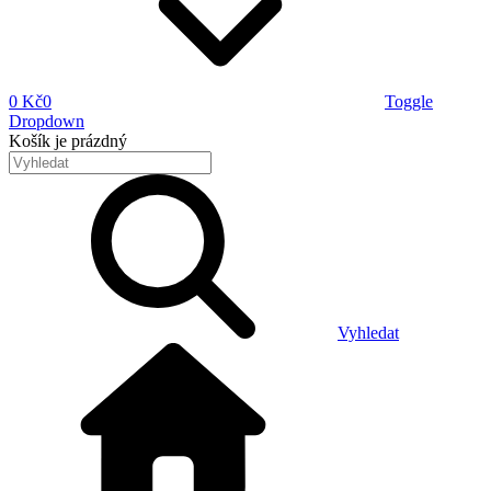
0 Kč
0
Toggle
Dropdown
Košík
je prázdný
Vyhledat