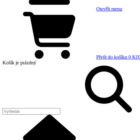
Otevřít menu
Přejít do košíku
0 Kč
Košík
je prázdný