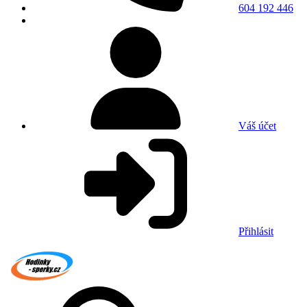
604 192 446
Váš účet
Přihlásit