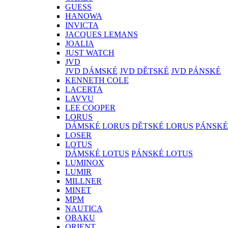
GUESS
HANOWA
INVICTA
JACQUES LEMANS
JOALIA
JUST WATCH
JVD
JVD DÁMSKÉ
JVD DĚTSKÉ
JVD PÁNSKÉ
KENNETH COLE
LACERTA
LAVVU
LEE COOPER
LORUS
DÁMSKÉ LORUS
DĚTSKÉ LORUS
PÁNSKÉ
LOSER
LOTUS
DÁMSKÉ LOTUS
PÁNSKÉ LOTUS
LUMINOX
LUMIR
MILLNER
MINET
MPM
NAUTICA
OBAKU
ORIENT