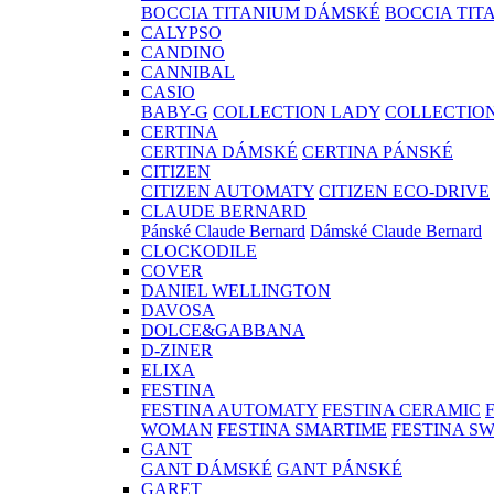
BOCCIA TITANIUM DÁMSKÉ
BOCCIA TIT
CALYPSO
CANDINO
CANNIBAL
CASIO
BABY-G
COLLECTION LADY
COLLECTIO
CERTINA
CERTINA DÁMSKÉ
CERTINA PÁNSKÉ
CITIZEN
CITIZEN AUTOMATY
CITIZEN ECO-DRIVE
CLAUDE BERNARD
Pánské Claude Bernard
Dámské Claude Bernard
CLOCKODILE
COVER
DANIEL WELLINGTON
DAVOSA
DOLCE&GABBANA
D-ZINER
ELIXA
FESTINA
FESTINA AUTOMATY
FESTINA CERAMIC
WOMAN
FESTINA SMARTIME
FESTINA S
GANT
GANT DÁMSKÉ
GANT PÁNSKÉ
GARET