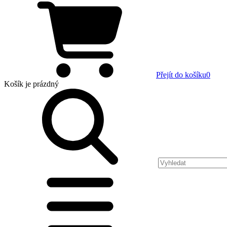
Přejít do košíku
0
Košík
je prázdný