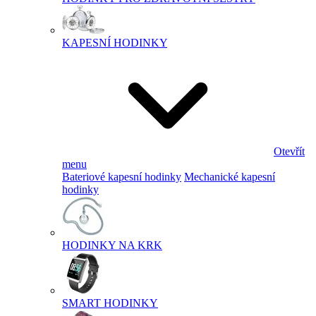
KAPESNÍ HODINKY
Otevřít
menu
Bateriové kapesní hodinky
Mechanické kapesní
hodinky
HODINKY NA KRK
SMART HODINKY