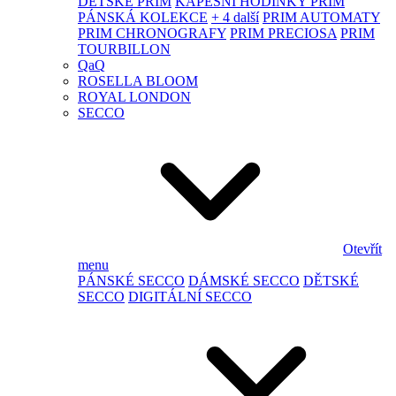
DĚTSKÉ PRIM
KAPESNÍ HODINKY PRIM
PÁNSKÁ KOLEKCE
+ 4 další
PRIM AUTOMATY
PRIM CHRONOGRAFY
PRIM PRECIOSA
PRIM
TOURBILLON
QaQ
ROSELLA BLOOM
ROYAL LONDON
SECCO
Otevřít
menu
PÁNSKÉ SECCO
DÁMSKÉ SECCO
DĚTSKÉ
SECCO
DIGITÁLNÍ SECCO