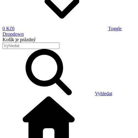
0 Kč
0
Toggle
Dropdown
Košík
je prázdný
Vyhledat