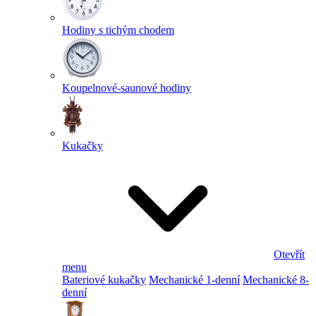
Hodiny s tichým chodem
Koupelnové-saunové hodiny
Kukačky
Otevřít
menu
Bateriové kukačky
Mechanické 1-denní
Mechanické 8-
denní