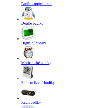
Budík s projektorem
Dětské budíky
Digitální budíky
Mechanické budíky
Rádiem řízené budíky
Radiobudíky