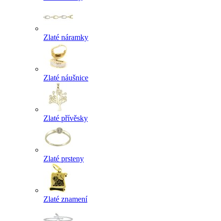
Zlaté náramky
Zlaté náušnice
Zlaté přívěsky
Zlaté prsteny
Zlaté znamení