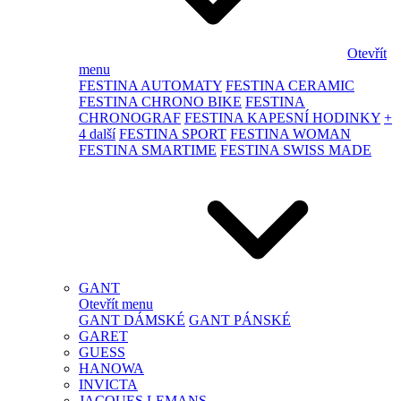
Otevřít
menu
FESTINA AUTOMATY
FESTINA CERAMIC
FESTINA CHRONO BIKE
FESTINA
CHRONOGRAF
FESTINA KAPESNÍ HODINKY
+
4 další
FESTINA SPORT
FESTINA WOMAN
FESTINA SMARTIME
FESTINA SWISS MADE
GANT
Otevřít menu
GANT DÁMSKÉ
GANT PÁNSKÉ
GARET
GUESS
HANOWA
INVICTA
JACQUES LEMANS