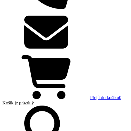
Přejít do košíku
0
Košík
je prázdný