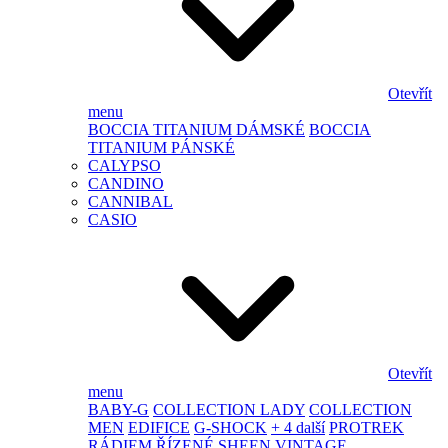
Otevřít
menu
BOCCIA TITANIUM DÁMSKÉ
BOCCIA
TITANIUM PÁNSKÉ
CALYPSO
CANDINO
CANNIBAL
CASIO
Otevřít
menu
BABY-G
COLLECTION LADY
COLLECTION
MEN
EDIFICE
G-SHOCK
+ 4 další
PROTREK
RÁDIEM ŘÍZENÉ
SHEEN
VINTAGE