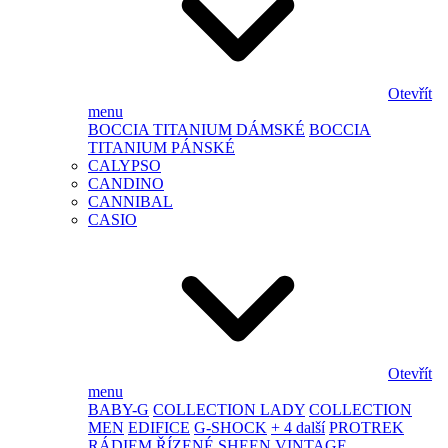
Otevřít
menu
BOCCIA TITANIUM DÁMSKÉ
BOCCIA
TITANIUM PÁNSKÉ
CALYPSO
CANDINO
CANNIBAL
CASIO
Otevřít
menu
BABY-G
COLLECTION LADY
COLLECTION
MEN
EDIFICE
G-SHOCK
+ 4 další
PROTREK
RÁDIEM ŘÍZENÉ
SHEEN
VINTAGE