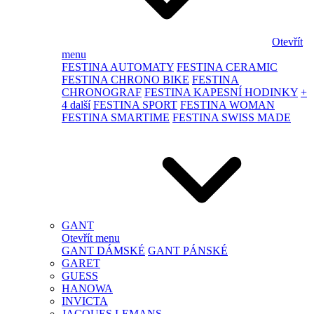
Otevřít
menu
FESTINA AUTOMATY
FESTINA CERAMIC
FESTINA CHRONO BIKE
FESTINA
CHRONOGRAF
FESTINA KAPESNÍ HODINKY
+
4 další
FESTINA SPORT
FESTINA WOMAN
FESTINA SMARTIME
FESTINA SWISS MADE
GANT
Otevřít menu
GANT DÁMSKÉ
GANT PÁNSKÉ
GARET
GUESS
HANOWA
INVICTA
JACQUES LEMANS