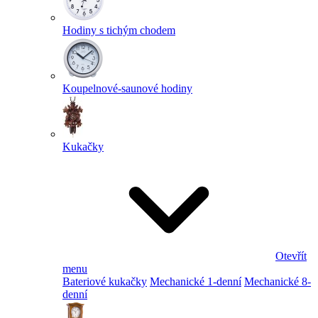
Hodiny s tichým chodem
Koupelnové-saunové hodiny
Kukačky
Otevřít
menu
Bateriové kukačky
Mechanické 1-denní
Mechanické 8-
denní