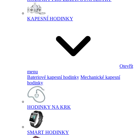
KAPESNÍ HODINKY
Otevřít
menu
Bateriové kapesní hodinky
Mechanické kapesní
hodinky
HODINKY NA KRK
SMART HODINKY