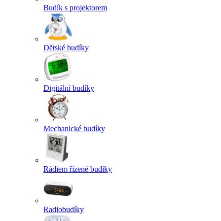
Budík s projektorem
Dětské budíky
Digitální budíky
Mechanické budíky
Rádiem řízené budíky
Radiobudíky