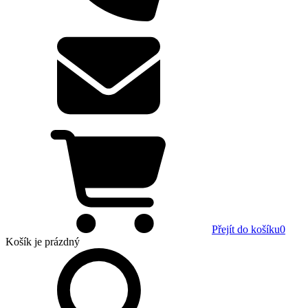
Přejít do košíku
0
Košík
je prázdný