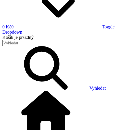
0 Kč
0
Toggle
Dropdown
Košík
je prázdný
Vyhledat