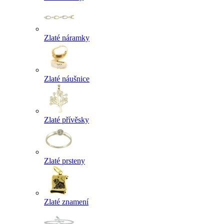
Zlaté náramky
Zlaté náušnice
Zlaté přívěsky
Zlaté prsteny
Zlaté znamení