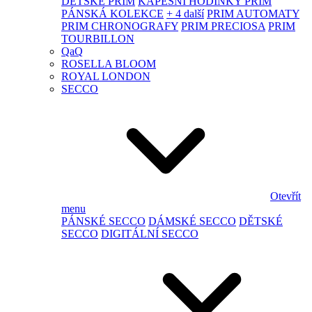
DĚTSKÉ PRIM
KAPESNÍ HODINKY PRIM
PÁNSKÁ KOLEKCE
+ 4 další
PRIM AUTOMATY
PRIM CHRONOGRAFY
PRIM PRECIOSA
PRIM
TOURBILLON
QaQ
ROSELLA BLOOM
ROYAL LONDON
SECCO
Otevřít
menu
PÁNSKÉ SECCO
DÁMSKÉ SECCO
DĚTSKÉ
SECCO
DIGITÁLNÍ SECCO