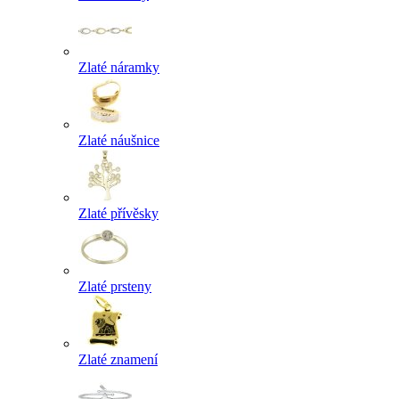
Zlaté náramky
Zlaté náušnice
Zlaté přívěsky
Zlaté prsteny
Zlaté znamení