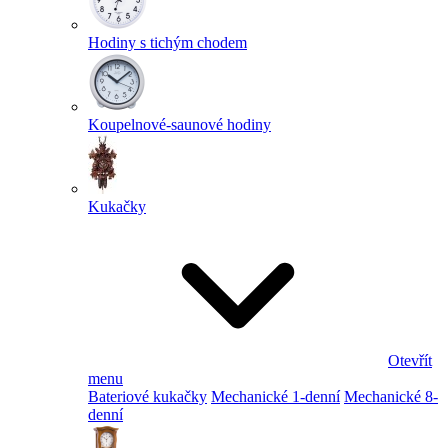
Hodiny s tichým chodem
Koupelnové-saunové hodiny
Kukačky
Otevřít
menu
Bateriové kukačky
Mechanické 1-denní
Mechanické 8-
denní