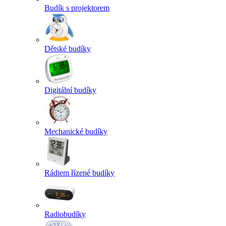
Budík s projektorem
Dětské budíky
Digitální budíky
Mechanické budíky
Rádiem řízené budíky
Radiobudíky