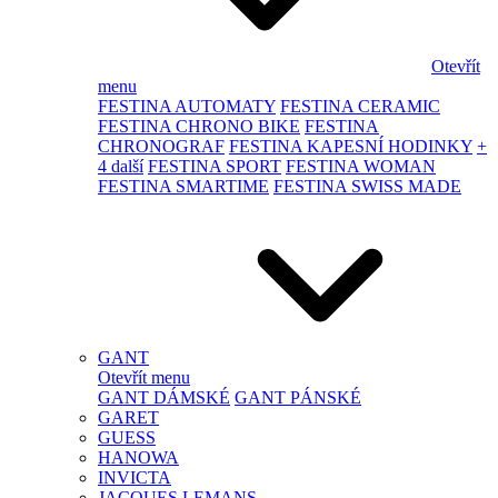
Otevřít
menu
FESTINA AUTOMATY
FESTINA CERAMIC
FESTINA CHRONO BIKE
FESTINA
CHRONOGRAF
FESTINA KAPESNÍ HODINKY
+
4 další
FESTINA SPORT
FESTINA WOMAN
FESTINA SMARTIME
FESTINA SWISS MADE
GANT
Otevřít menu
GANT DÁMSKÉ
GANT PÁNSKÉ
GARET
GUESS
HANOWA
INVICTA
JACQUES LEMANS