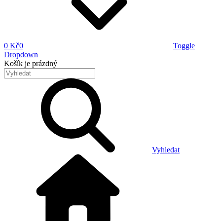
0 Kč
0
Toggle
Dropdown
Košík
je prázdný
Vyhledat