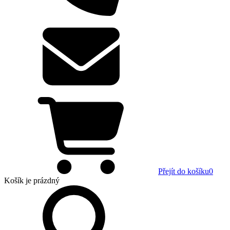
Přejít do košíku
0
Košík
je prázdný