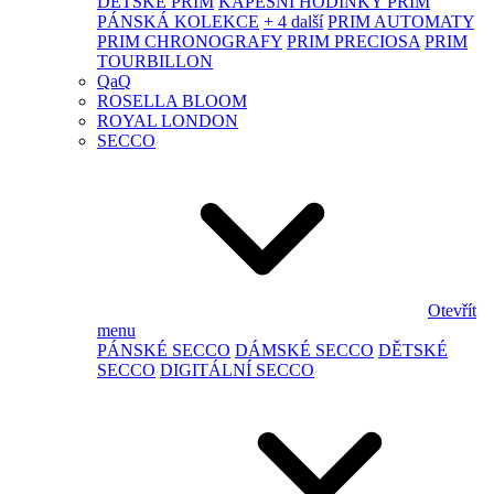
DĚTSKÉ PRIM
KAPESNÍ HODINKY PRIM
PÁNSKÁ KOLEKCE
+ 4 další
PRIM AUTOMATY
PRIM CHRONOGRAFY
PRIM PRECIOSA
PRIM
TOURBILLON
QaQ
ROSELLA BLOOM
ROYAL LONDON
SECCO
Otevřít
menu
PÁNSKÉ SECCO
DÁMSKÉ SECCO
DĚTSKÉ
SECCO
DIGITÁLNÍ SECCO