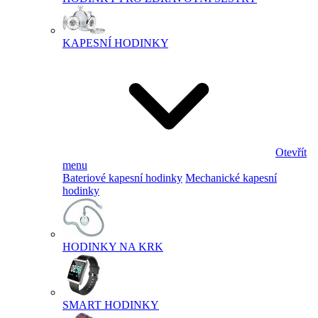
KAPESNÍ HODINKY
Otevřít
menu
Bateriové kapesní hodinky
Mechanické kapesní
hodinky
HODINKY NA KRK
SMART HODINKY