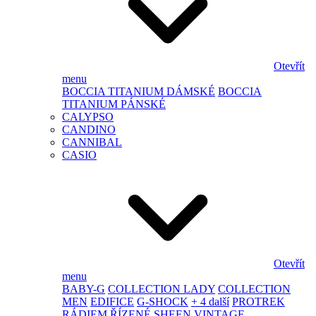
Otevřít
menu
BOCCIA TITANIUM DÁMSKÉ
BOCCIA
TITANIUM PÁNSKÉ
CALYPSO
CANDINO
CANNIBAL
CASIO
Otevřít
menu
BABY-G
COLLECTION LADY
COLLECTION
MEN
EDIFICE
G-SHOCK
+ 4 další
PROTREK
RÁDIEM ŘÍZENÉ
SHEEN
VINTAGE