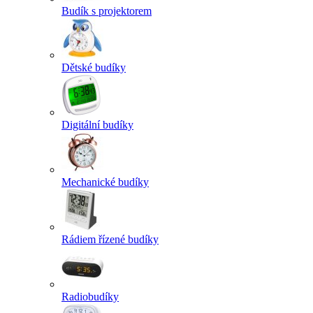
Budík s projektorem
Dětské budíky
Digitální budíky
Mechanické budíky
Rádiem řízené budíky
Radiobudíky