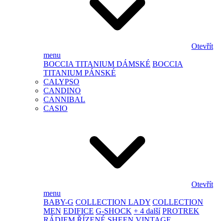
Otevřít
menu
BOCCIA TITANIUM DÁMSKÉ
BOCCIA
TITANIUM PÁNSKÉ
CALYPSO
CANDINO
CANNIBAL
CASIO
Otevřít
menu
BABY-G
COLLECTION LADY
COLLECTION
MEN
EDIFICE
G-SHOCK
+ 4 další
PROTREK
RÁDIEM ŘÍZENÉ
SHEEN
VINTAGE