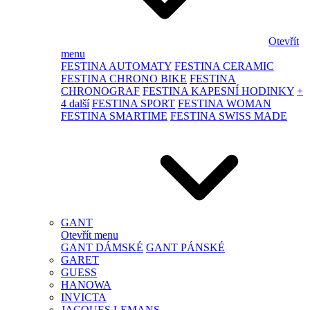
Otevřít
menu
FESTINA AUTOMATY
FESTINA CERAMIC
FESTINA CHRONO BIKE
FESTINA
CHRONOGRAF
FESTINA KAPESNÍ HODINKY
+
4 další
FESTINA SPORT
FESTINA WOMAN
FESTINA SMARTIME
FESTINA SWISS MADE
GANT
Otevřít menu
GANT DÁMSKÉ
GANT PÁNSKÉ
GARET
GUESS
HANOWA
INVICTA
JACQUES LEMANS