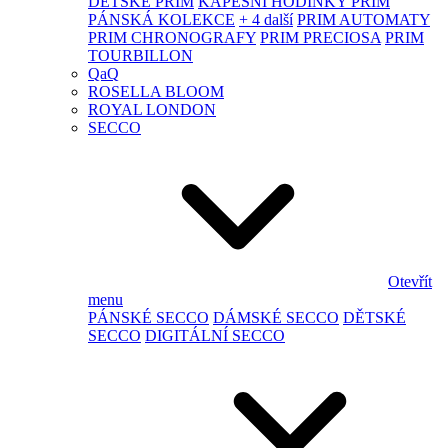
DĚTSKÉ PRIM
KAPESNÍ HODINKY PRIM
PÁNSKÁ KOLEKCE
+ 4 další
PRIM AUTOMATY
PRIM CHRONOGRAFY
PRIM PRECIOSA
PRIM
TOURBILLON
QaQ
ROSELLA BLOOM
ROYAL LONDON
SECCO
Otevřít
menu
PÁNSKÉ SECCO
DÁMSKÉ SECCO
DĚTSKÉ
SECCO
DIGITÁLNÍ SECCO