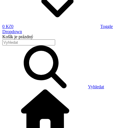
0 Kč
0
Toggle
Dropdown
Košík
je prázdný
Vyhledat