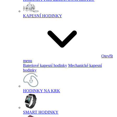
KAPESNÍ HODINKY
Otevřít
menu
Bateriové kapesní hodinky
Mechanické kapesní
hodinky
HODINKY NA KRK
SMART HODINKY