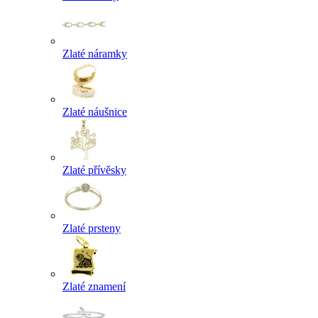
Zlaté náramky
Zlaté náušnice
Zlaté přívěsky
Zlaté prsteny
Zlaté znamení