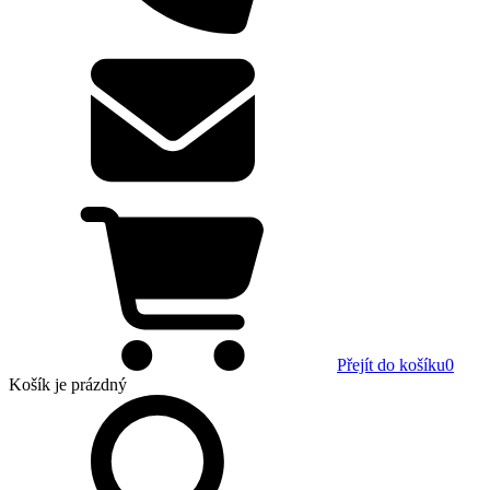
Přejít do košíku
0
Košík
je prázdný