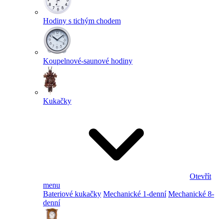
Hodiny s tichým chodem
Koupelnové-saunové hodiny
Kukačky
Otevřít
menu
Bateriové kukačky
Mechanické 1-denní
Mechanické 8-
denní