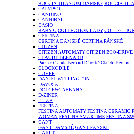
BOCCIA TITANIUM DÁMSKÉ
BOCCIA TIT
CALYPSO
CANDINO
CANNIBAL
CASIO
BABY-G
COLLECTION LADY
COLLECTIO
CERTINA
CERTINA DÁMSKÉ
CERTINA PÁNSKÉ
CITIZEN
CITIZEN AUTOMATY
CITIZEN ECO-DRIVE
CLAUDE BERNARD
Pánské Claude Bernard
Dámské Claude Bernard
CLOCKODILE
COVER
DANIEL WELLINGTON
DAVOSA
DOLCE&GABBANA
D-ZINER
ELIXA
FESTINA
FESTINA AUTOMATY
FESTINA CERAMIC
WOMAN
FESTINA SMARTIME
FESTINA S
GANT
GANT DÁMSKÉ
GANT PÁNSKÉ
GARET