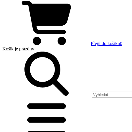
Přejít do košíku
0
Košík
je prázdný