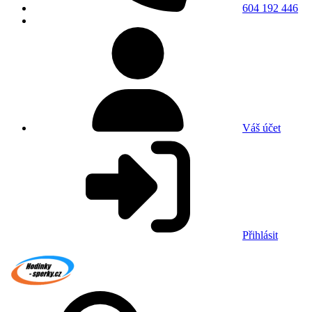
604 192 446
Váš účet
Přihlásit