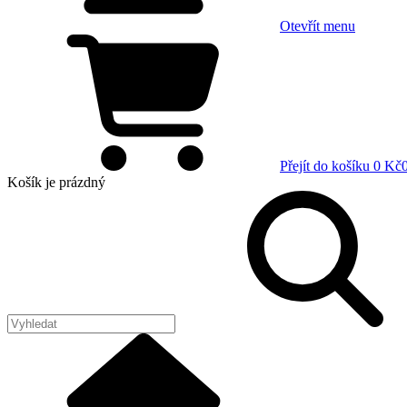
Otevřít menu
Přejít do košíku
0 Kč
Košík
je prázdný