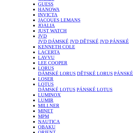
GUESS
HANOWA
INVICTA
JACQUES LEMANS
JOALIA
JUST WATCH
JVD
JVD DÁMSKÉ
JVD DĚTSKÉ
JVD PÁNSKÉ
KENNETH COLE
LACERTA
LAVVU
LEE COOPER
LORUS
DÁMSKÉ LORUS
DĚTSKÉ LORUS
PÁNSKÉ
LOSER
LOTUS
DÁMSKÉ LOTUS
PÁNSKÉ LOTUS
LUMINOX
LUMIR
MILLNER
MINET
MPM
NAUTICA
OBAKU
ORIENT