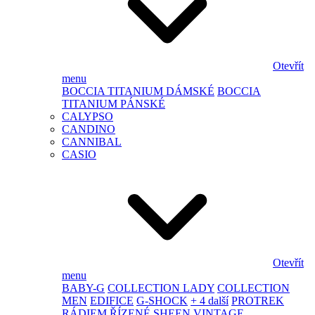
Otevřít
menu
BOCCIA TITANIUM DÁMSKÉ
BOCCIA
TITANIUM PÁNSKÉ
CALYPSO
CANDINO
CANNIBAL
CASIO
Otevřít
menu
BABY-G
COLLECTION LADY
COLLECTION
MEN
EDIFICE
G-SHOCK
+ 4 další
PROTREK
RÁDIEM ŘÍZENÉ
SHEEN
VINTAGE