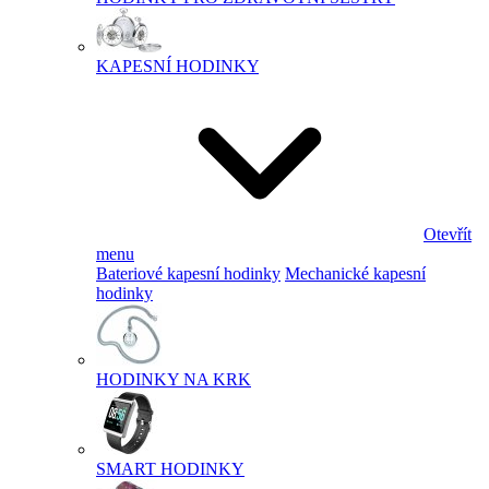
KAPESNÍ HODINKY
Otevřít
menu
Bateriové kapesní hodinky
Mechanické kapesní
hodinky
HODINKY NA KRK
SMART HODINKY