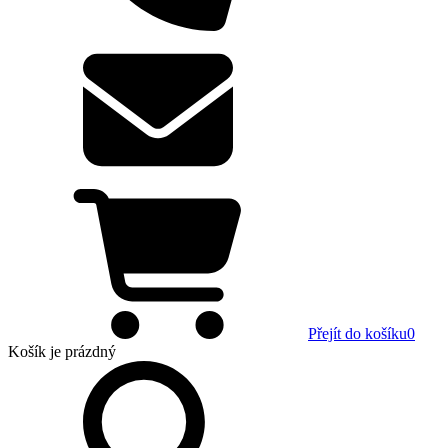
Přejít do košíku
0
Košík
je prázdný