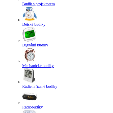
Budík s projektorem
Dětské budíky
Digitální budíky
Mechanické budíky
Rádiem řízené budíky
Radiobudíky