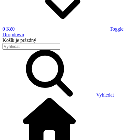
0 Kč
0
Toggle
Dropdown
Košík
je prázdný
Vyhledat