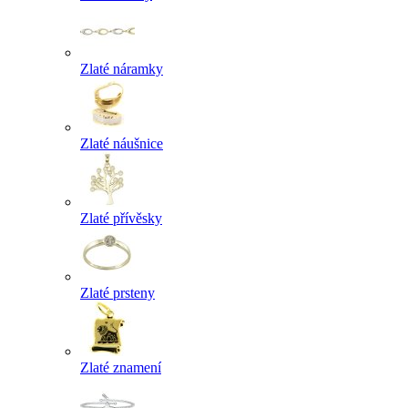
Zlaté náramky
Zlaté náušnice
Zlaté přívěsky
Zlaté prsteny
Zlaté znamení