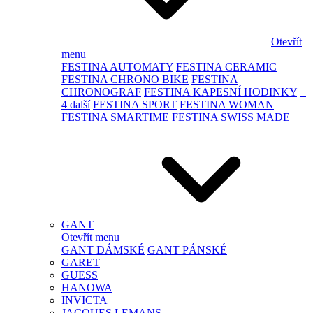
Otevřít
menu
FESTINA AUTOMATY
FESTINA CERAMIC
FESTINA CHRONO BIKE
FESTINA
CHRONOGRAF
FESTINA KAPESNÍ HODINKY
+
4 další
FESTINA SPORT
FESTINA WOMAN
FESTINA SMARTIME
FESTINA SWISS MADE
GANT
Otevřít menu
GANT DÁMSKÉ
GANT PÁNSKÉ
GARET
GUESS
HANOWA
INVICTA
JACQUES LEMANS