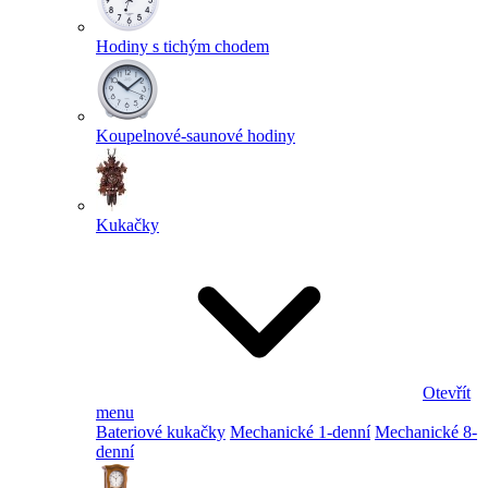
Hodiny s tichým chodem
Koupelnové-saunové hodiny
Kukačky
Otevřít
menu
Bateriové kukačky
Mechanické 1-denní
Mechanické 8-
denní