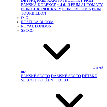
DĚTSKÉ PRIM
KAPESNÍ HODINKY PRIM
PÁNSKÁ KOLEKCE
+ 4 další
PRIM AUTOMATY
PRIM CHRONOGRAFY
PRIM PRECIOSA
PRIM
TOURBILLON
QaQ
ROSELLA BLOOM
ROYAL LONDON
SECCO
Otevřít
menu
PÁNSKÉ SECCO
DÁMSKÉ SECCO
DĚTSKÉ
SECCO
DIGITÁLNÍ SECCO