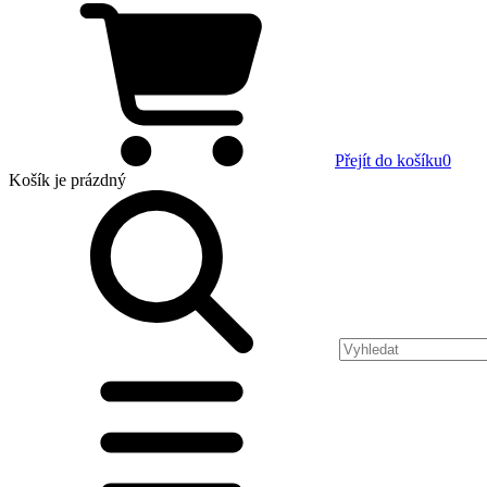
Přejít do košíku
0
Košík
je prázdný