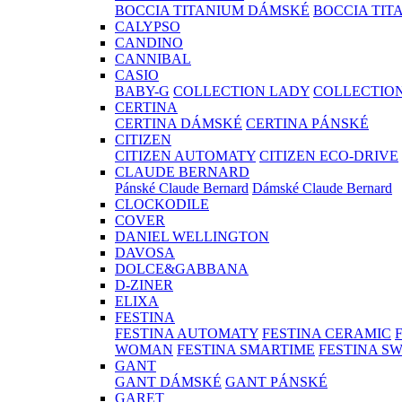
BOCCIA TITANIUM DÁMSKÉ
BOCCIA TIT
CALYPSO
CANDINO
CANNIBAL
CASIO
BABY-G
COLLECTION LADY
COLLECTIO
CERTINA
CERTINA DÁMSKÉ
CERTINA PÁNSKÉ
CITIZEN
CITIZEN AUTOMATY
CITIZEN ECO-DRIVE
CLAUDE BERNARD
Pánské Claude Bernard
Dámské Claude Bernard
CLOCKODILE
COVER
DANIEL WELLINGTON
DAVOSA
DOLCE&GABBANA
D-ZINER
ELIXA
FESTINA
FESTINA AUTOMATY
FESTINA CERAMIC
WOMAN
FESTINA SMARTIME
FESTINA S
GANT
GANT DÁMSKÉ
GANT PÁNSKÉ
GARET