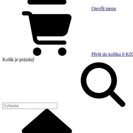
Otevřít menu
Přejít do košíku
0 Kč
Košík
je prázdný