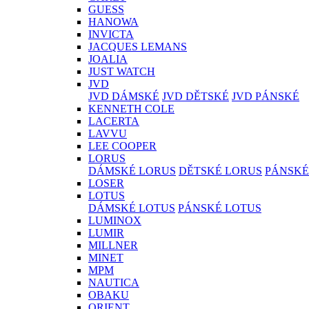
GUESS
HANOWA
INVICTA
JACQUES LEMANS
JOALIA
JUST WATCH
JVD
JVD DÁMSKÉ
JVD DĚTSKÉ
JVD PÁNSKÉ
KENNETH COLE
LACERTA
LAVVU
LEE COOPER
LORUS
DÁMSKÉ LORUS
DĚTSKÉ LORUS
PÁNSKÉ
LOSER
LOTUS
DÁMSKÉ LOTUS
PÁNSKÉ LOTUS
LUMINOX
LUMIR
MILLNER
MINET
MPM
NAUTICA
OBAKU
ORIENT