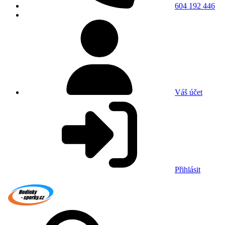
604 192 446
Váš účet
Přihlásit