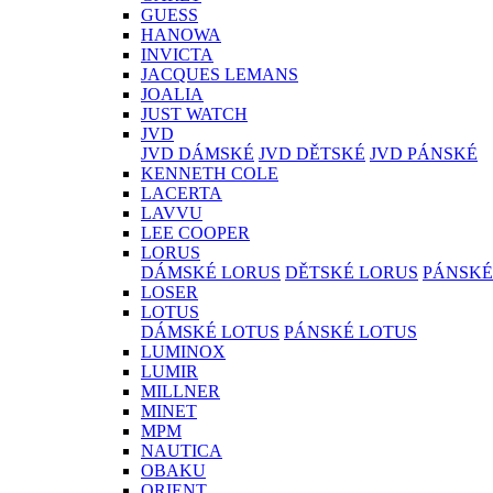
GUESS
HANOWA
INVICTA
JACQUES LEMANS
JOALIA
JUST WATCH
JVD
JVD DÁMSKÉ
JVD DĚTSKÉ
JVD PÁNSKÉ
KENNETH COLE
LACERTA
LAVVU
LEE COOPER
LORUS
DÁMSKÉ LORUS
DĚTSKÉ LORUS
PÁNSKÉ
LOSER
LOTUS
DÁMSKÉ LOTUS
PÁNSKÉ LOTUS
LUMINOX
LUMIR
MILLNER
MINET
MPM
NAUTICA
OBAKU
ORIENT