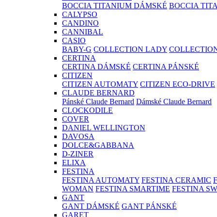
BOCCIA TITANIUM DÁMSKÉ
BOCCIA TIT
CALYPSO
CANDINO
CANNIBAL
CASIO
BABY-G
COLLECTION LADY
COLLECTIO
CERTINA
CERTINA DÁMSKÉ
CERTINA PÁNSKÉ
CITIZEN
CITIZEN AUTOMATY
CITIZEN ECO-DRIVE
CLAUDE BERNARD
Pánské Claude Bernard
Dámské Claude Bernard
CLOCKODILE
COVER
DANIEL WELLINGTON
DAVOSA
DOLCE&GABBANA
D-ZINER
ELIXA
FESTINA
FESTINA AUTOMATY
FESTINA CERAMIC
WOMAN
FESTINA SMARTIME
FESTINA S
GANT
GANT DÁMSKÉ
GANT PÁNSKÉ
GARET