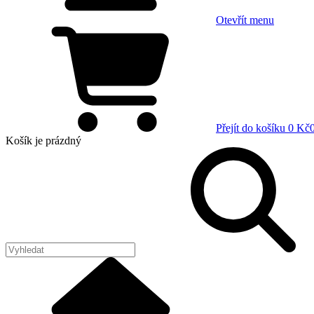
Otevřít menu
Přejít do košíku
0 Kč
Košík
je prázdný