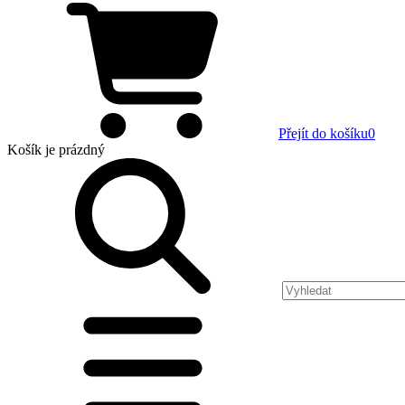
Přejít do košíku
0
Košík
je prázdný