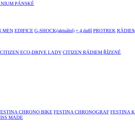
ANIUM PÁNSKÉ
N MEN
EDIFICE
G-SHOCK
(aktuální)
+ 4 další
PROTREK
RÁDIEM
CITIZEN ECO-DRIVE LADY
CITIZEN RÁDIEM ŘÍZENÉ
FESTINA CHRONO BIKE
FESTINA CHRONOGRAF
FESTINA 
WISS MADE