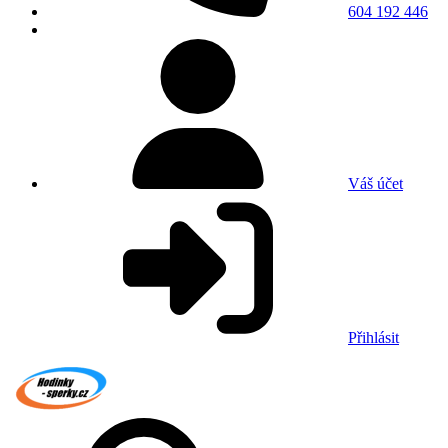
604 192 446
Váš účet
Přihlásit