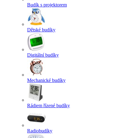
Budík s projektorem
Dětské budíky
Digitální budíky
Mechanické budíky
Rádiem řízené budíky
Radiobudíky