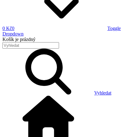
0 Kč
0
Toggle
Dropdown
Košík
je prázdný
Vyhledat