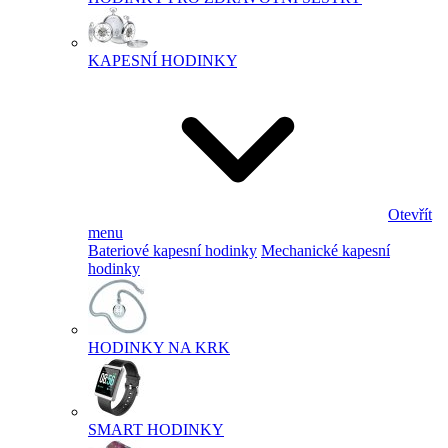
KAPESNÍ HODINKY
Otevřít
menu
Bateriové kapesní hodinky
Mechanické kapesní
hodinky
HODINKY NA KRK
SMART HODINKY