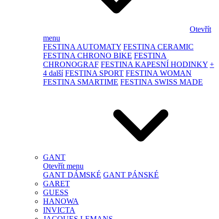
Otevřít
menu
FESTINA AUTOMATY
FESTINA CERAMIC
FESTINA CHRONO BIKE
FESTINA
CHRONOGRAF
FESTINA KAPESNÍ HODINKY
+
4 další
FESTINA SPORT
FESTINA WOMAN
FESTINA SMARTIME
FESTINA SWISS MADE
GANT
Otevřít menu
GANT DÁMSKÉ
GANT PÁNSKÉ
GARET
GUESS
HANOWA
INVICTA
JACQUES LEMANS