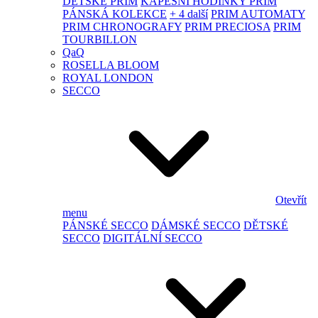
DĚTSKÉ PRIM
KAPESNÍ HODINKY PRIM
PÁNSKÁ KOLEKCE
+ 4 další
PRIM AUTOMATY
PRIM CHRONOGRAFY
PRIM PRECIOSA
PRIM
TOURBILLON
QaQ
ROSELLA BLOOM
ROYAL LONDON
SECCO
Otevřít
menu
PÁNSKÉ SECCO
DÁMSKÉ SECCO
DĚTSKÉ
SECCO
DIGITÁLNÍ SECCO