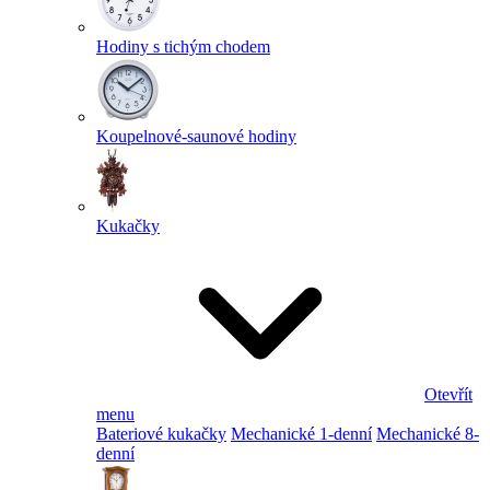
Hodiny s tichým chodem
Koupelnové-saunové hodiny
Kukačky
Otevřít
menu
Bateriové kukačky
Mechanické 1-denní
Mechanické 8-
denní