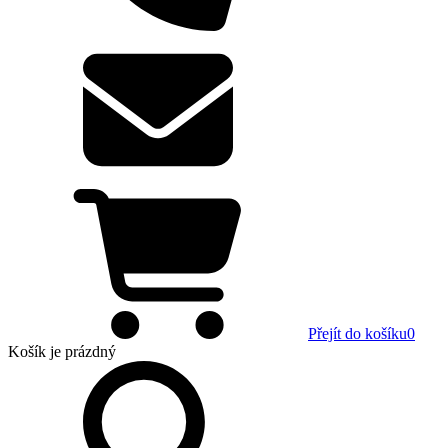
Přejít do košíku
0
Košík
je prázdný