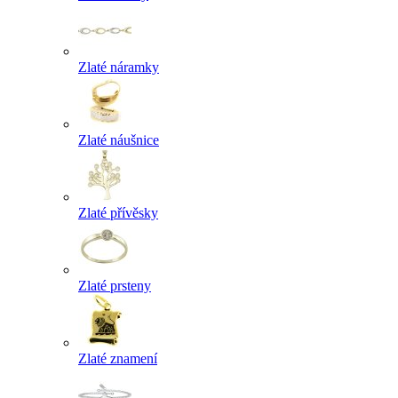
Zlaté náramky
Zlaté náušnice
Zlaté přívěsky
Zlaté prsteny
Zlaté znamení