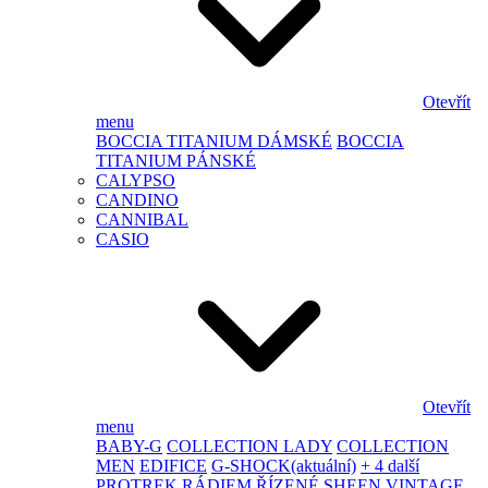
Otevřít
menu
BOCCIA TITANIUM DÁMSKÉ
BOCCIA
TITANIUM PÁNSKÉ
CALYPSO
CANDINO
CANNIBAL
CASIO
Otevřít
menu
BABY-G
COLLECTION LADY
COLLECTION
MEN
EDIFICE
G-SHOCK
(aktuální)
+ 4 další
PROTREK
RÁDIEM ŘÍZENÉ
SHEEN
VINTAGE