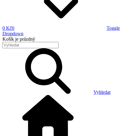
0 Kč
0
Toggle
Dropdown
Košík
je prázdný
Vyhledat