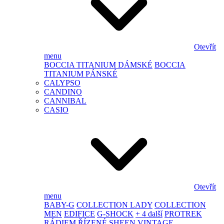
Otevřít
menu
BOCCIA TITANIUM DÁMSKÉ
BOCCIA
TITANIUM PÁNSKÉ
CALYPSO
CANDINO
CANNIBAL
CASIO
Otevřít
menu
BABY-G
COLLECTION LADY
COLLECTION
MEN
EDIFICE
G-SHOCK
+ 4 další
PROTREK
RÁDIEM ŘÍZENÉ
SHEEN
VINTAGE