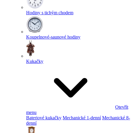
Hodiny s tichým chodem
Koupelnové-saunové hodiny
Kukačky
Otevřít
menu
Bateriové kukačky
Mechanické 1-denní
Mechanické 8-
denní