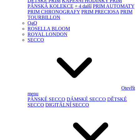
DĚTSKÉ PRIM
KAPESNÍ HODINKY PRIM
PÁNSKÁ KOLEKCE
+ 4 další
PRIM AUTOMATY
PRIM CHRONOGRAFY
PRIM PRECIOSA
PRIM
TOURBILLON
QaQ
ROSELLA BLOOM
ROYAL LONDON
SECCO
Otevřít
menu
PÁNSKÉ SECCO
DÁMSKÉ SECCO
DĚTSKÉ
SECCO
DIGITÁLNÍ SECCO