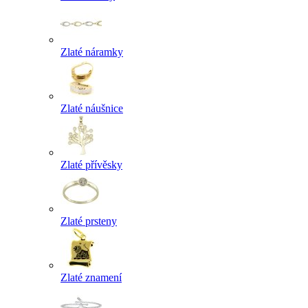
Zlaté náramky
Zlaté náušnice
Zlaté přívěsky
Zlaté prsteny
Zlaté znamení