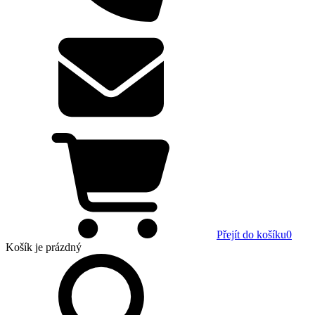
Přejít do košíku
0
Košík
je prázdný