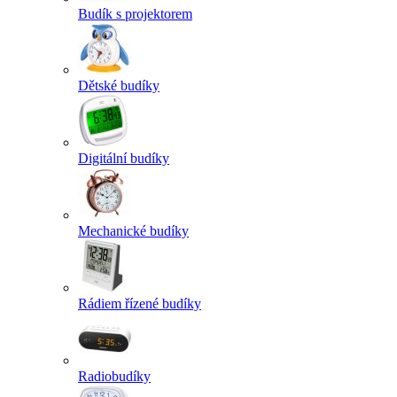
Budík s projektorem
Dětské budíky
Digitální budíky
Mechanické budíky
Rádiem řízené budíky
Radiobudíky