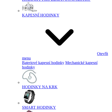
KAPESNÍ HODINKY
Otevřít
menu
Bateriové kapesní hodinky
Mechanické kapesní
hodinky
HODINKY NA KRK
SMART HODINKY