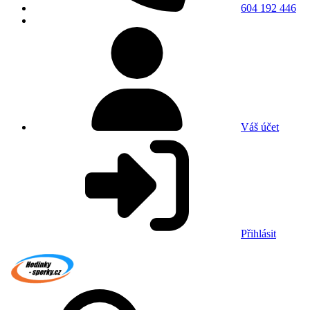
604 192 446
Váš účet
Přihlásit