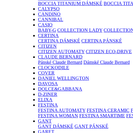
BOCCIA TITANIUM DÁMSKÉ
BOCCIA TIT
CALYPSO
CANDINO
CANNIBAL
CASIO
BABY-G
COLLECTION LADY
COLLECTIO
CERTINA
CERTINA DÁMSKÉ
CERTINA PÁNSKÉ
CITIZEN
CITIZEN AUTOMATY
CITIZEN ECO-DRIVE
CLAUDE BERNARD
Pánské Claude Bernard
Dámské Claude Bernard
CLOCKODILE
COVER
DANIEL WELLINGTON
DAVOSA
DOLCE&GABBANA
D-ZINER
ELIXA
FESTINA
FESTINA AUTOMATY
FESTINA CERAMIC
FESTINA WOMAN
FESTINA SMARTIME
FE
GANT
GANT DÁMSKÉ
GANT PÁNSKÉ
GARET