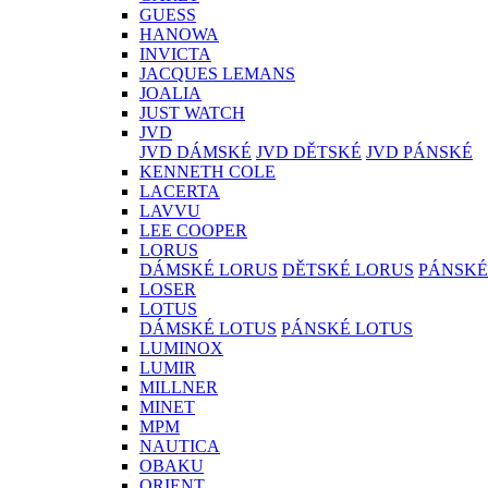
GUESS
HANOWA
INVICTA
JACQUES LEMANS
JOALIA
JUST WATCH
JVD
JVD DÁMSKÉ
JVD DĚTSKÉ
JVD PÁNSKÉ
KENNETH COLE
LACERTA
LAVVU
LEE COOPER
LORUS
DÁMSKÉ LORUS
DĚTSKÉ LORUS
PÁNSKÉ
LOSER
LOTUS
DÁMSKÉ LOTUS
PÁNSKÉ LOTUS
LUMINOX
LUMIR
MILLNER
MINET
MPM
NAUTICA
OBAKU
ORIENT