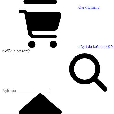
Otevřít menu
Přejít do košíku
0 Kč
Košík
je prázdný