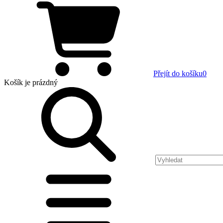
Přejít do košíku
0
Košík
je prázdný