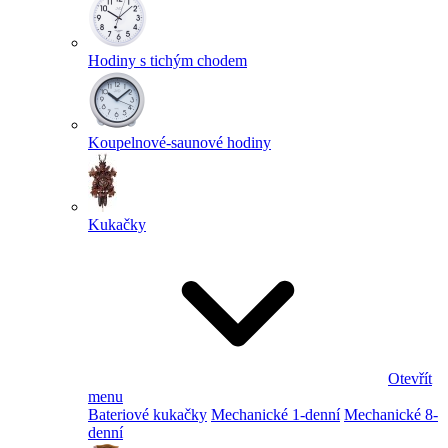
Hodiny s tichým chodem
Koupelnové-saunové hodiny
Kukačky
Otevřít
menu
Bateriové kukačky
Mechanické 1-denní
Mechanické 8-
denní