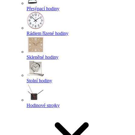
Přesýpací hodiny
Rádiem řízené hodiny
Skleněné hodiny
Stolní hodiny
Hodinové strojky