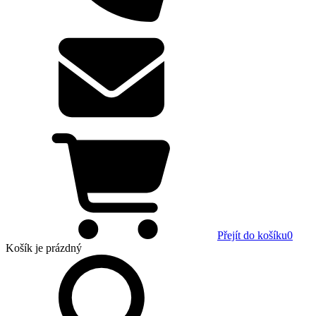
Přejít do košíku
0
Košík
je prázdný