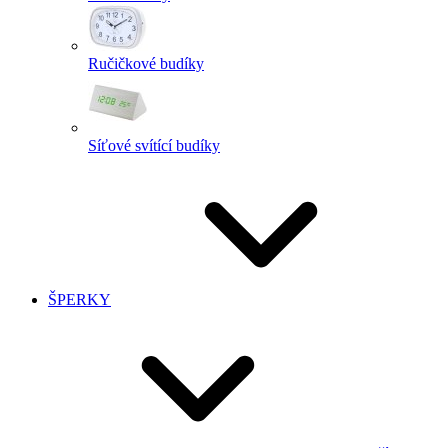
Ručičkové budíky
Síťové svítící budíky
ŠPERKY