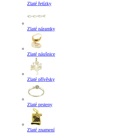
Zlaté řetízky
Zlaté náramky
Zlaté náušnice
Zlaté přívěsky
Zlaté prsteny
Zlaté znamení