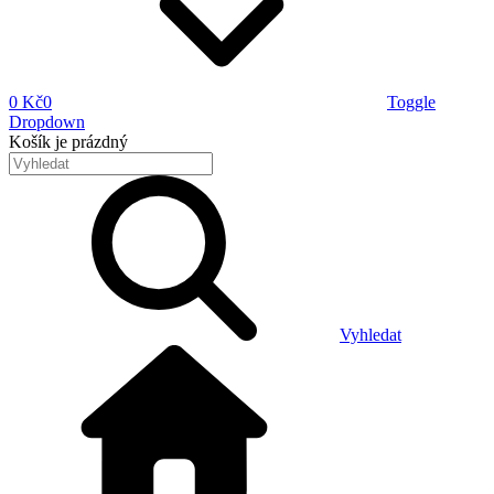
0 Kč
0
Toggle
Dropdown
Košík
je prázdný
Vyhledat