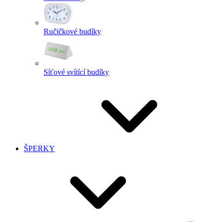
Ručičkové budíky
Síťové svítící budíky
ŠPERKY