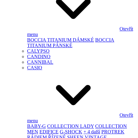
Otevřít
menu
BOCCIA TITANIUM DÁMSKÉ
BOCCIA
TITANIUM PÁNSKÉ
CALYPSO
CANDINO
CANNIBAL
CASIO
Otevřít
menu
BABY-G
COLLECTION LADY
COLLECTION
MEN
EDIFICE
G-SHOCK
+ 4 další
PROTREK
RÁDIEM ŘÍZENÉ
SHEEN
VINTAGE