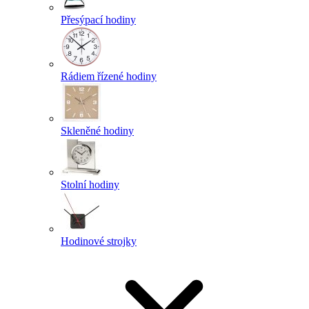
Přesýpací hodiny
Rádiem řízené hodiny
Skleněné hodiny
Stolní hodiny
Hodinové strojky