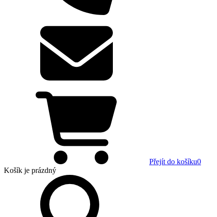
Přejít do košíku
0
Košík
je prázdný