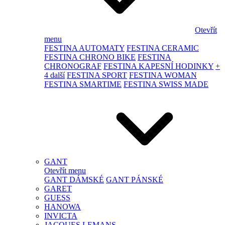
Otevřít
menu
FESTINA AUTOMATY
FESTINA CERAMIC
FESTINA CHRONO BIKE
FESTINA
CHRONOGRAF
FESTINA KAPESNÍ HODINKY
+
4 další
FESTINA SPORT
FESTINA WOMAN
FESTINA SMARTIME
FESTINA SWISS MADE
GANT
Otevřít menu
GANT DÁMSKÉ
GANT PÁNSKÉ
GARET
GUESS
HANOWA
INVICTA
JACQUES LEMANS