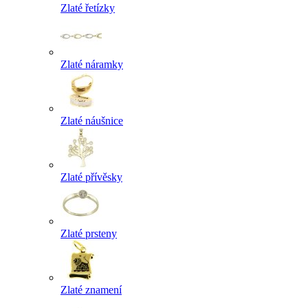
Zlaté řetízky
Zlaté náramky
Zlaté náušnice
Zlaté přívěsky
Zlaté prsteny
Zlaté znamení