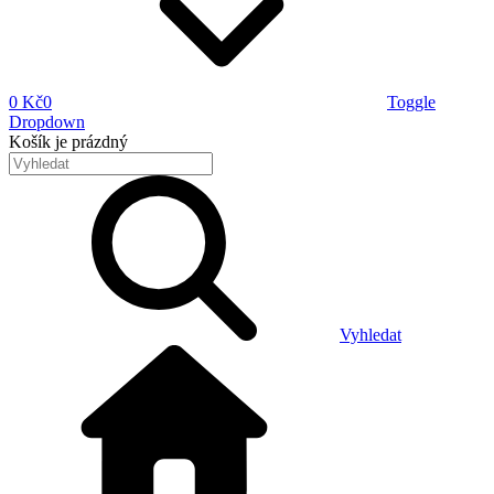
0 Kč
0
Toggle
Dropdown
Košík
je prázdný
Vyhledat