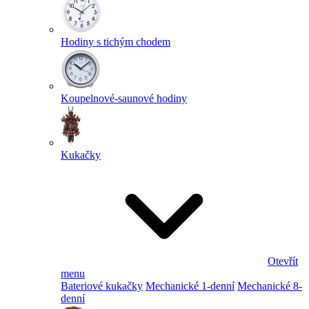
Hodiny s tichým chodem
Koupelnové-saunové hodiny
Kukačky
Otevřít
menu
Bateriové kukačky
Mechanické 1-denní
Mechanické 8-
denní