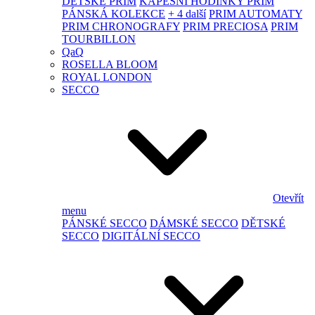
DĚTSKÉ PRIM
KAPESNÍ HODINKY PRIM
PÁNSKÁ KOLEKCE
+ 4 další
PRIM AUTOMATY
PRIM CHRONOGRAFY
PRIM PRECIOSA
PRIM
TOURBILLON
QaQ
ROSELLA BLOOM
ROYAL LONDON
SECCO
Otevřít
menu
PÁNSKÉ SECCO
DÁMSKÉ SECCO
DĚTSKÉ
SECCO
DIGITÁLNÍ SECCO