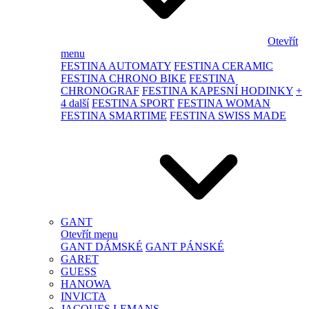
Otevřít
menu
FESTINA AUTOMATY
FESTINA CERAMIC
FESTINA CHRONO BIKE
FESTINA
CHRONOGRAF
FESTINA KAPESNÍ HODINKY
+
4 další
FESTINA SPORT
FESTINA WOMAN
FESTINA SMARTIME
FESTINA SWISS MADE
GANT
Otevřít menu
GANT DÁMSKÉ
GANT PÁNSKÉ
GARET
GUESS
HANOWA
INVICTA
JACQUES LEMANS