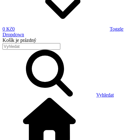
0 Kč
0
Toggle
Dropdown
Košík
je prázdný
Vyhledat