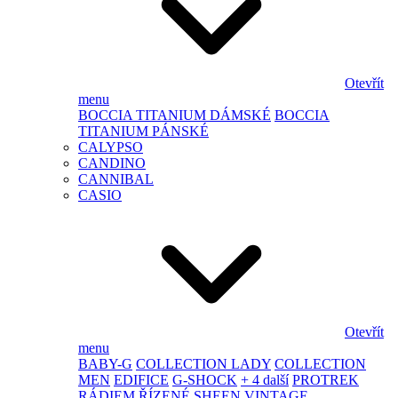
Otevřít
menu
BOCCIA TITANIUM DÁMSKÉ
BOCCIA
TITANIUM PÁNSKÉ
CALYPSO
CANDINO
CANNIBAL
CASIO
Otevřít
menu
BABY-G
COLLECTION LADY
COLLECTION
MEN
EDIFICE
G-SHOCK
+ 4 další
PROTREK
RÁDIEM ŘÍZENÉ
SHEEN
VINTAGE