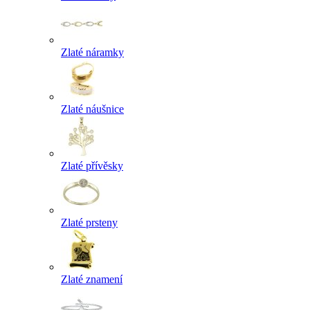
Zlaté náramky
Zlaté náušnice
Zlaté přívěsky
Zlaté prsteny
Zlaté znamení