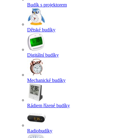
Budík s projektorem
Dětské budíky
Digitální budíky
Mechanické budíky
Rádiem řízené budíky
Radiobudíky