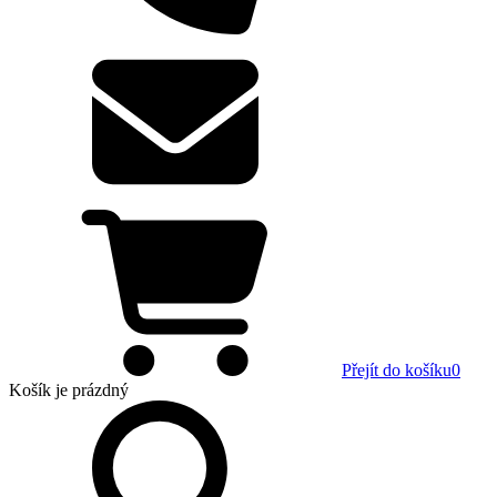
Přejít do košíku
0
Košík
je prázdný