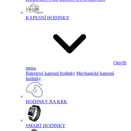
KAPESNÍ HODINKY
Otevřít
menu
Bateriové kapesní hodinky
Mechanické kapesní
hodinky
HODINKY NA KRK
SMART HODINKY