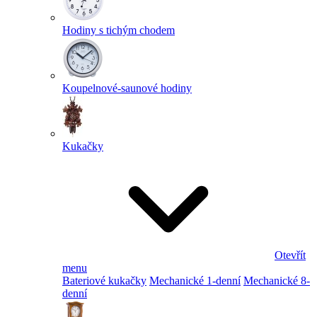
Hodiny s tichým chodem
Koupelnové-saunové hodiny
Kukačky
Otevřít
menu
Bateriové kukačky
Mechanické 1-denní
Mechanické 8-
denní