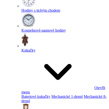
Hodiny s tichým chodem
Koupelnové-saunové hodiny
Kukačky
Otevřít
menu
Bateriové kukačky
Mechanické 1-denní
Mechanické 8-
denní