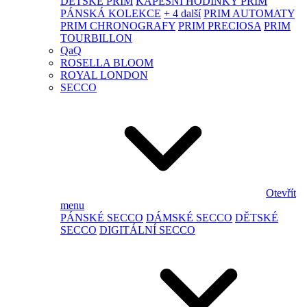
DĚTSKÉ PRIM
KAPESNÍ HODINKY PRIM
PÁNSKÁ KOLEKCE
+ 4 další
PRIM AUTOMATY
PRIM CHRONOGRAFY
PRIM PRECIOSA
PRIM
TOURBILLON
QaQ
ROSELLA BLOOM
ROYAL LONDON
SECCO
Otevřít
menu
PÁNSKÉ SECCO
DÁMSKÉ SECCO
DĚTSKÉ
SECCO
DIGITÁLNÍ SECCO