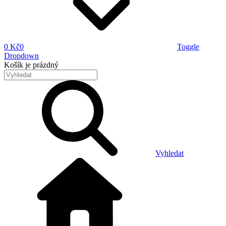
0 Kč
0
Toggle
Dropdown
Košík
je prázdný
Vyhledat