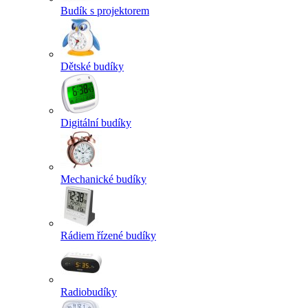
Budík s projektorem
Dětské budíky
Digitální budíky
Mechanické budíky
Rádiem řízené budíky
Radiobudíky