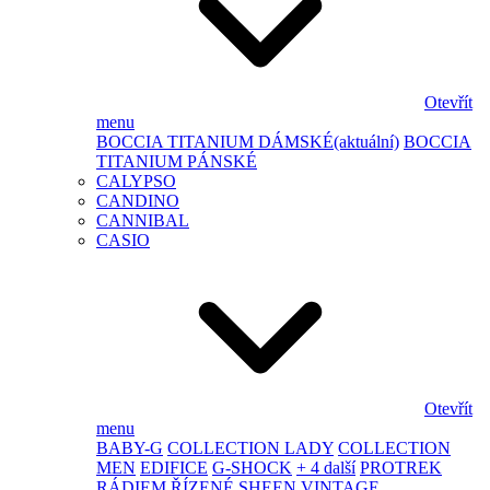
Otevřít
menu
BOCCIA TITANIUM DÁMSKÉ
(aktuální)
BOCCIA
TITANIUM PÁNSKÉ
CALYPSO
CANDINO
CANNIBAL
CASIO
Otevřít
menu
BABY-G
COLLECTION LADY
COLLECTION
MEN
EDIFICE
G-SHOCK
+ 4 další
PROTREK
RÁDIEM ŘÍZENÉ
SHEEN
VINTAGE