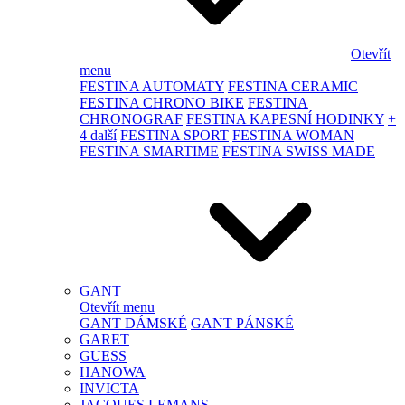
Otevřít
menu
FESTINA AUTOMATY
FESTINA CERAMIC
FESTINA CHRONO BIKE
FESTINA
CHRONOGRAF
FESTINA KAPESNÍ HODINKY
+
4 další
FESTINA SPORT
FESTINA WOMAN
FESTINA SMARTIME
FESTINA SWISS MADE
GANT
Otevřít menu
GANT DÁMSKÉ
GANT PÁNSKÉ
GARET
GUESS
HANOWA
INVICTA
JACQUES LEMANS