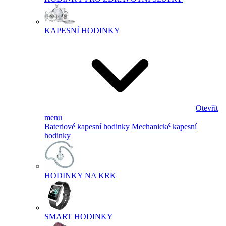
KAPESNÍ HODINKY
Otevřít
menu
Bateriové kapesní hodinky
Mechanické kapesní
hodinky
HODINKY NA KRK
SMART HODINKY