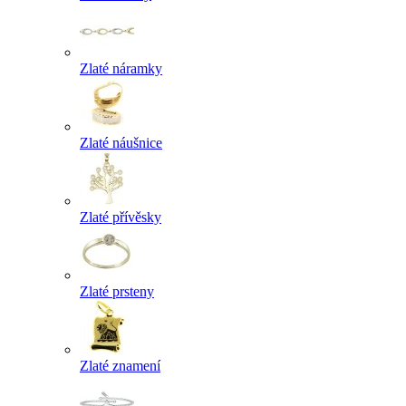
Zlaté náramky
Zlaté náušnice
Zlaté přívěsky
Zlaté prsteny
Zlaté znamení