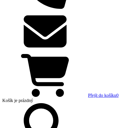
Přejít do košíku
0
Košík
je prázdný