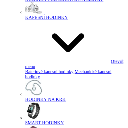
KAPESNÍ HODINKY
Otevřít
menu
Bateriové kapesní hodinky
Mechanické kapesní
hodinky
HODINKY NA KRK
SMART HODINKY