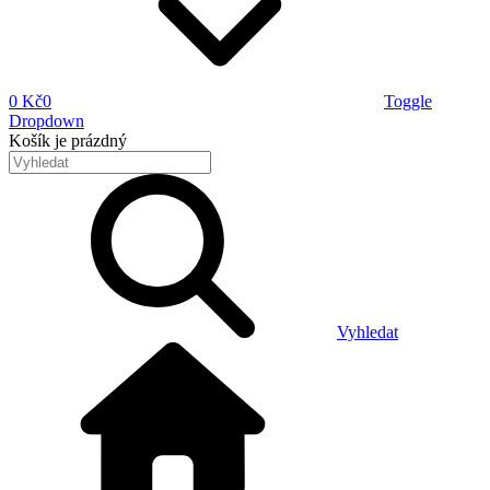
0 Kč
0
Toggle
Dropdown
Košík
je prázdný
Vyhledat