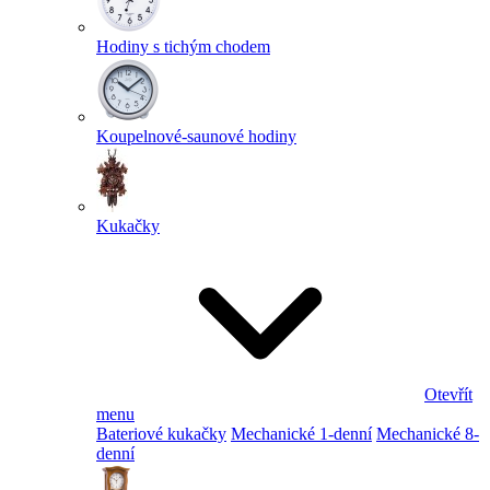
Hodiny s tichým chodem
Koupelnové-saunové hodiny
Kukačky
Otevřít
menu
Bateriové kukačky
Mechanické 1-denní
Mechanické 8-
denní