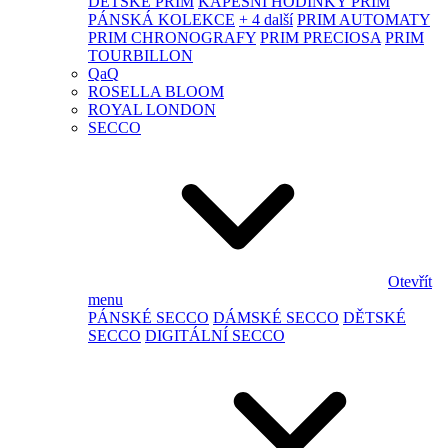
DĚTSKÉ PRIM
KAPESNÍ HODINKY PRIM
PÁNSKÁ KOLEKCE
+ 4 další
PRIM AUTOMATY
PRIM CHRONOGRAFY
PRIM PRECIOSA
PRIM
TOURBILLON
QaQ
ROSELLA BLOOM
ROYAL LONDON
SECCO
Otevřít
menu
PÁNSKÉ SECCO
DÁMSKÉ SECCO
DĚTSKÉ
SECCO
DIGITÁLNÍ SECCO