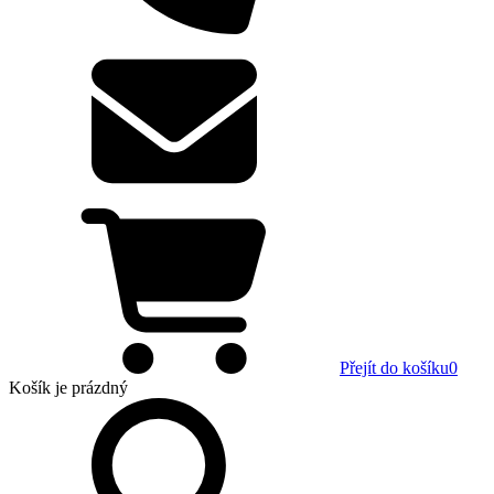
Přejít do košíku
0
Košík
je prázdný