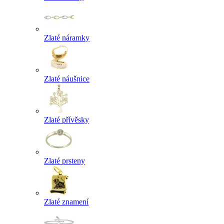
Zlaté náramky
Zlaté náušnice
Zlaté přívěsky
Zlaté prsteny
Zlaté znamení