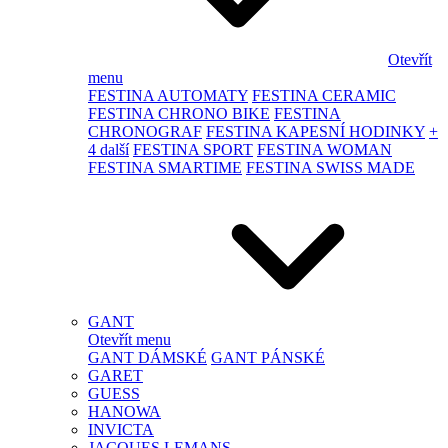
Otevřít
menu
FESTINA AUTOMATY
FESTINA CERAMIC
FESTINA CHRONO BIKE
FESTINA
CHRONOGRAF
FESTINA KAPESNÍ HODINKY
+
4 další
FESTINA SPORT
FESTINA WOMAN
FESTINA SMARTIME
FESTINA SWISS MADE
GANT
Otevřít menu
GANT DÁMSKÉ
GANT PÁNSKÉ
GARET
GUESS
HANOWA
INVICTA
JACQUES LEMANS