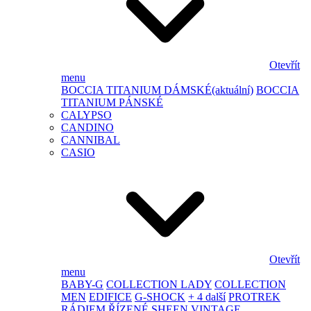
Otevřít
menu
BOCCIA TITANIUM DÁMSKÉ
(aktuální)
BOCCIA
TITANIUM PÁNSKÉ
CALYPSO
CANDINO
CANNIBAL
CASIO
Otevřít
menu
BABY-G
COLLECTION LADY
COLLECTION
MEN
EDIFICE
G-SHOCK
+ 4 další
PROTREK
RÁDIEM ŘÍZENÉ
SHEEN
VINTAGE