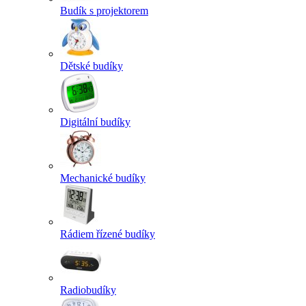
Budík s projektorem
Dětské budíky
Digitální budíky
Mechanické budíky
Rádiem řízené budíky
Radiobudíky