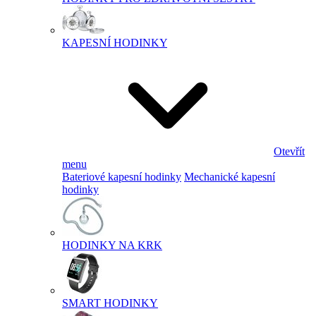
KAPESNÍ HODINKY
Otevřít
menu
Bateriové kapesní hodinky
Mechanické kapesní
hodinky
HODINKY NA KRK
SMART HODINKY