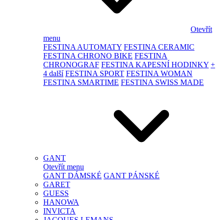
Otevřít
menu
FESTINA AUTOMATY
FESTINA CERAMIC
FESTINA CHRONO BIKE
FESTINA
CHRONOGRAF
FESTINA KAPESNÍ HODINKY
+
4 další
FESTINA SPORT
FESTINA WOMAN
FESTINA SMARTIME
FESTINA SWISS MADE
GANT
Otevřít menu
GANT DÁMSKÉ
GANT PÁNSKÉ
GARET
GUESS
HANOWA
INVICTA
JACQUES LEMANS