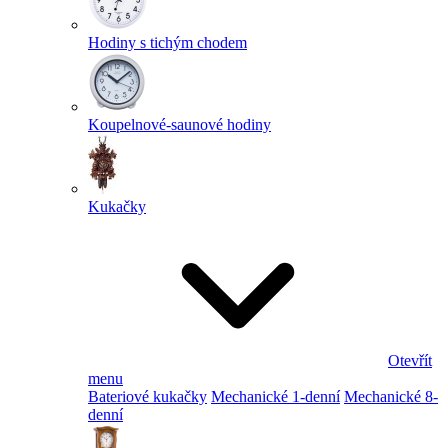
Hodiny s tichým chodem
Koupelnové-saunové hodiny
Kukačky
Otevřít
menu
Bateriové kukačky
Mechanické 1-denní
Mechanické 8-
denní