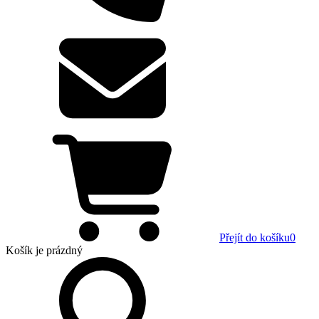
Přejít do košíku
0
Košík
je prázdný