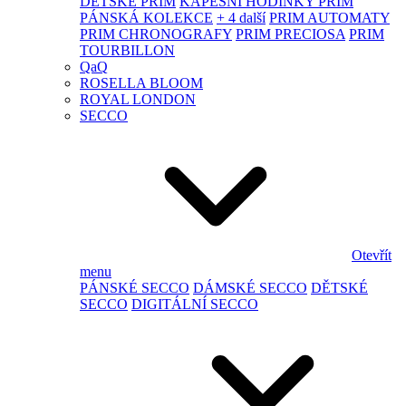
DĚTSKÉ PRIM
KAPESNÍ HODINKY PRIM
PÁNSKÁ KOLEKCE
+ 4 další
PRIM AUTOMATY
PRIM CHRONOGRAFY
PRIM PRECIOSA
PRIM
TOURBILLON
QaQ
ROSELLA BLOOM
ROYAL LONDON
SECCO
Otevřít
menu
PÁNSKÉ SECCO
DÁMSKÉ SECCO
DĚTSKÉ
SECCO
DIGITÁLNÍ SECCO