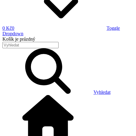
0 Kč
0
Toggle
Dropdown
Košík
je prázdný
Vyhledat