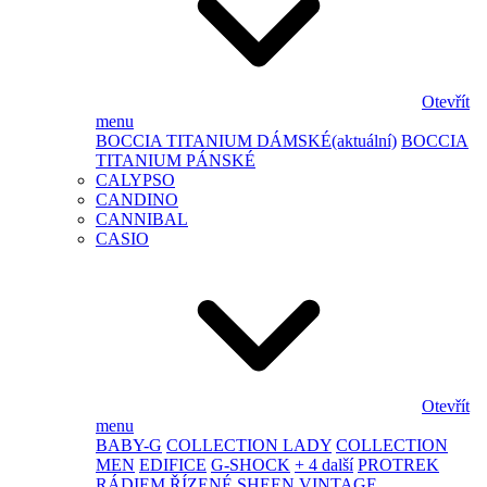
Otevřít
menu
BOCCIA TITANIUM DÁMSKÉ
(aktuální)
BOCCIA
TITANIUM PÁNSKÉ
CALYPSO
CANDINO
CANNIBAL
CASIO
Otevřít
menu
BABY-G
COLLECTION LADY
COLLECTION
MEN
EDIFICE
G-SHOCK
+ 4 další
PROTREK
RÁDIEM ŘÍZENÉ
SHEEN
VINTAGE