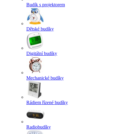
Budík s projektorem
Dětské budíky
Digitální budíky
Mechanické budíky
Rádiem řízené budíky
Radiobudíky