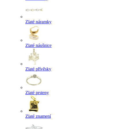
Zlaté náramky
Zlaté náušnice
Zlaté přívěsky
Zlaté prsteny
Zlaté znamení