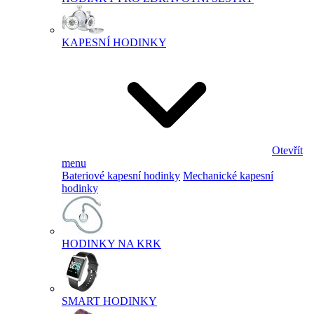
KAPESNÍ HODINKY
Otevřít
menu
Bateriové kapesní hodinky
Mechanické kapesní
hodinky
HODINKY NA KRK
SMART HODINKY