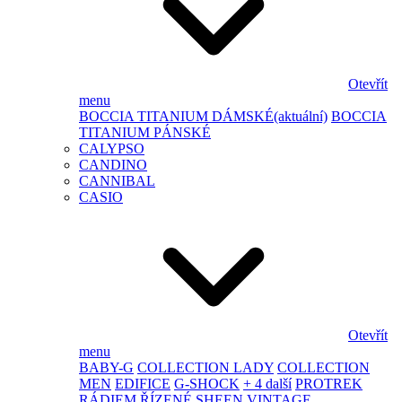
Otevřít
menu
BOCCIA TITANIUM DÁMSKÉ
(aktuální)
BOCCIA
TITANIUM PÁNSKÉ
CALYPSO
CANDINO
CANNIBAL
CASIO
Otevřít
menu
BABY-G
COLLECTION LADY
COLLECTION
MEN
EDIFICE
G-SHOCK
+ 4 další
PROTREK
RÁDIEM ŘÍZENÉ
SHEEN
VINTAGE