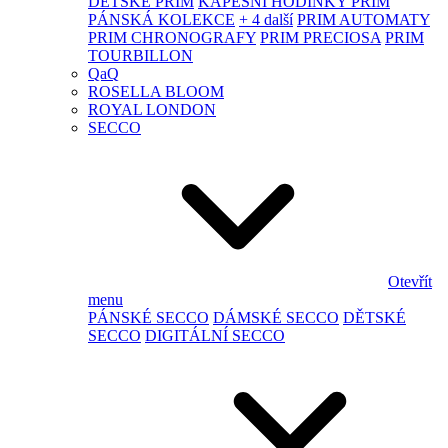
DĚTSKÉ PRIM
KAPESNÍ HODINKY PRIM
PÁNSKÁ KOLEKCE
+ 4 další
PRIM AUTOMATY
PRIM CHRONOGRAFY
PRIM PRECIOSA
PRIM
TOURBILLON
QaQ
ROSELLA BLOOM
ROYAL LONDON
SECCO
Otevřít
menu
PÁNSKÉ SECCO
DÁMSKÉ SECCO
DĚTSKÉ
SECCO
DIGITÁLNÍ SECCO