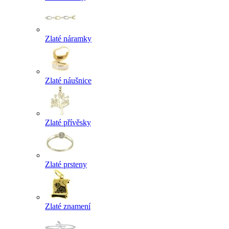
Zlaté náramky
Zlaté náušnice
Zlaté přívěsky
Zlaté prsteny
Zlaté znamení