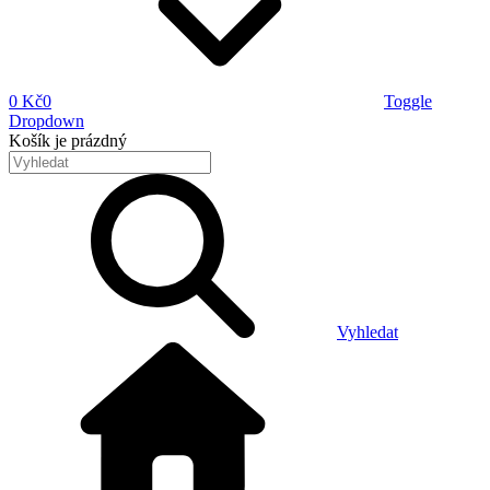
0 Kč
0
Toggle
Dropdown
Košík
je prázdný
Vyhledat