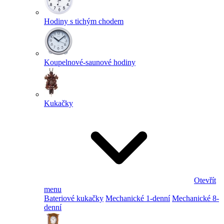
Hodiny s tichým chodem
Koupelnové-saunové hodiny
Kukačky
Otevřít
menu
Bateriové kukačky
Mechanické 1-denní
Mechanické 8-
denní