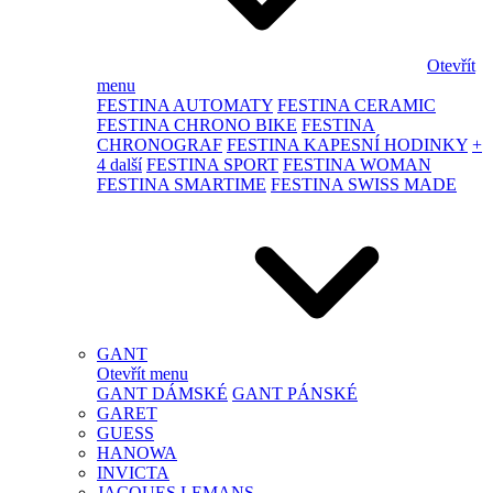
Otevřít
menu
FESTINA AUTOMATY
FESTINA CERAMIC
FESTINA CHRONO BIKE
FESTINA
CHRONOGRAF
FESTINA KAPESNÍ HODINKY
+
4 další
FESTINA SPORT
FESTINA WOMAN
FESTINA SMARTIME
FESTINA SWISS MADE
GANT
Otevřít menu
GANT DÁMSKÉ
GANT PÁNSKÉ
GARET
GUESS
HANOWA
INVICTA
JACQUES LEMANS