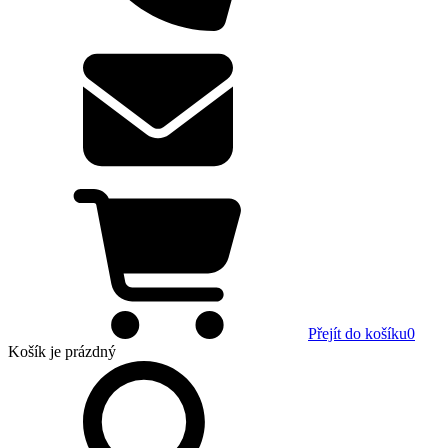
Přejít do košíku
0
Košík
je prázdný