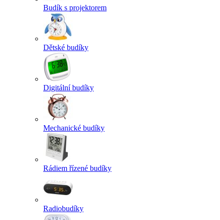
Budík s projektorem
Dětské budíky
Digitální budíky
Mechanické budíky
Rádiem řízené budíky
Radiobudíky