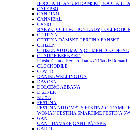
BOCCIA TITANIUM DÁMSKÉ
BOCCIA TIT
CALYPSO
CANDINO
CANNIBAL
CASIO
BABY-G
COLLECTION LADY
COLLECTIO
CERTINA
CERTINA DÁMSKÉ
CERTINA PÁNSKÉ
CITIZEN
CITIZEN AUTOMATY
CITIZEN ECO-DRIVE
CLAUDE BERNARD
Pánské Claude Bernard
Dámské Claude Bernard
CLOCKODILE
COVER
DANIEL WELLINGTON
DAVOSA
DOLCE&GABBANA
D-ZINER
ELIXA
FESTINA
FESTINA AUTOMATY
FESTINA CERAMIC
WOMAN
FESTINA SMARTIME
FESTINA S
GANT
GANT DÁMSKÉ
GANT PÁNSKÉ
GARET