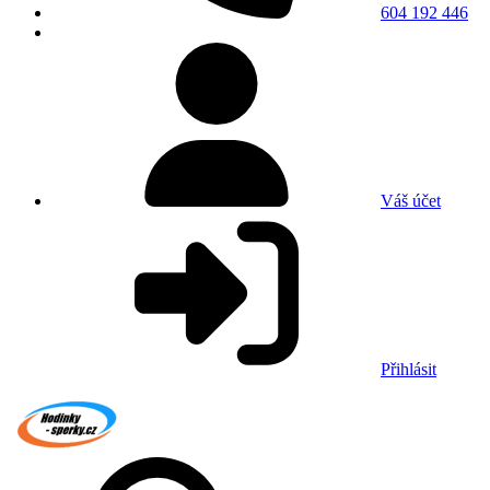
604 192 446
Váš účet
Přihlásit