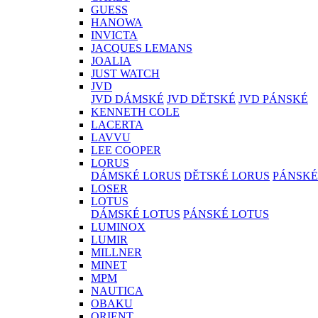
GUESS
HANOWA
INVICTA
JACQUES LEMANS
JOALIA
JUST WATCH
JVD
JVD DÁMSKÉ
JVD DĚTSKÉ
JVD PÁNSKÉ
KENNETH COLE
LACERTA
LAVVU
LEE COOPER
LORUS
DÁMSKÉ LORUS
DĚTSKÉ LORUS
PÁNSKÉ
LOSER
LOTUS
DÁMSKÉ LOTUS
PÁNSKÉ LOTUS
LUMINOX
LUMIR
MILLNER
MINET
MPM
NAUTICA
OBAKU
ORIENT