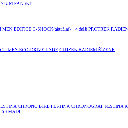
ANIUM PÁNSKÉ
N MEN
EDIFICE
G-SHOCK
(aktuální)
+ 4 další
PROTREK
RÁDIEM
CITIZEN ECO-DRIVE LADY
CITIZEN RÁDIEM ŘÍZENÉ
FESTINA CHRONO BIKE
FESTINA CHRONOGRAF
FESTINA 
WISS MADE