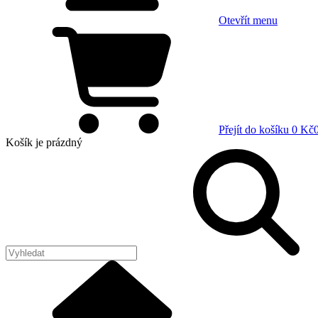
Otevřít menu
Přejít do košíku
0 Kč
Košík
je prázdný