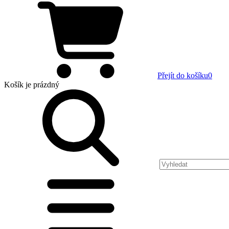
Přejít do košíku
0
Košík
je prázdný