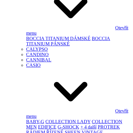
Otevřít
menu
BOCCIA TITANIUM DÁMSKÉ
BOCCIA
TITANIUM PÁNSKÉ
CALYPSO
CANDINO
CANNIBAL
CASIO
Otevřít
menu
BABY-G
COLLECTION LADY
COLLECTION
MEN
EDIFICE
G-SHOCK
+ 4 další
PROTREK
RÁDIEM ŘÍZENÉ
SHEEN
VINTAGE