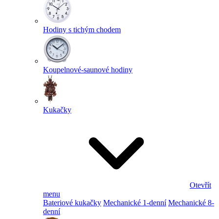
Hodiny s tichým chodem
Koupelnové-saunové hodiny
Kukačky
Otevřít
menu
Bateriové kukačky
Mechanické 1-denní
Mechanické 8-
denní