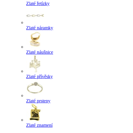
Zlaté řetízky
Zlaté náramky
Zlaté náušnice
Zlaté přívěsky
Zlaté prsteny
Zlaté znamení