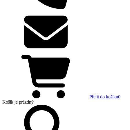
Přejít do košíku
0
Košík
je prázdný