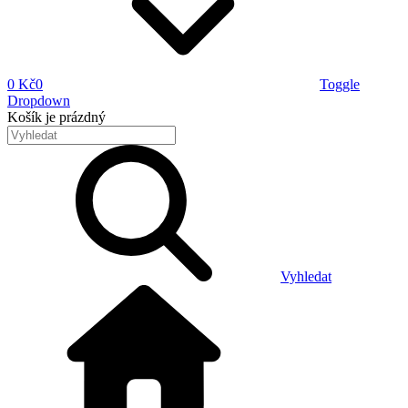
0 Kč
0
Toggle
Dropdown
Košík
je prázdný
Vyhledat