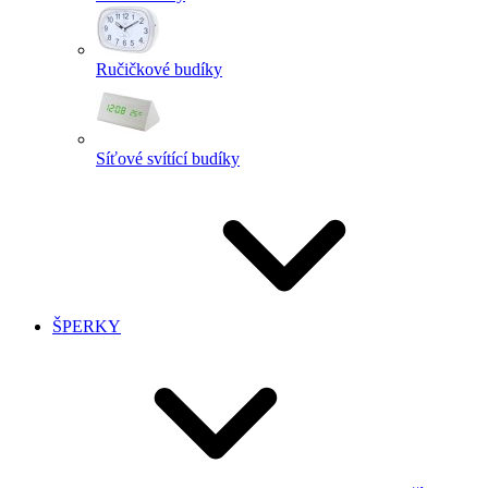
Ručičkové budíky
Síťové svítící budíky
ŠPERKY