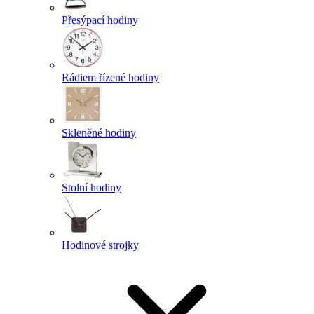
Přesýpací hodiny
Rádiem řízené hodiny
Skleněné hodiny
Stolní hodiny
Hodinové strojky